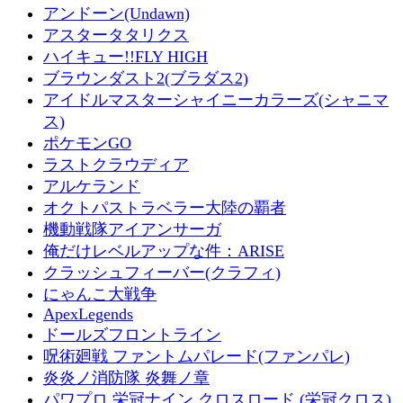
アンドーン(Undawn)
アスタータタリクス
ハイキュー!!FLY HIGH
ブラウンダスト2(ブラダス2)
アイドルマスターシャイニーカラーズ(シャニマ
ス)
ポケモンGO
ラストクラウディア
アルケランド
オクトパストラベラー大陸の覇者
機動戦隊アイアンサーガ
俺だけレベルアップな件：ARISE
クラッシュフィーバー(クラフィ)
にゃんこ大戦争
ApexLegends
ドールズフロントライン
呪術廻戦 ファントムパレード(ファンパレ)
炎炎ノ消防隊 炎舞ノ章
パワプロ 栄冠ナイン クロスロード (栄冠クロス)