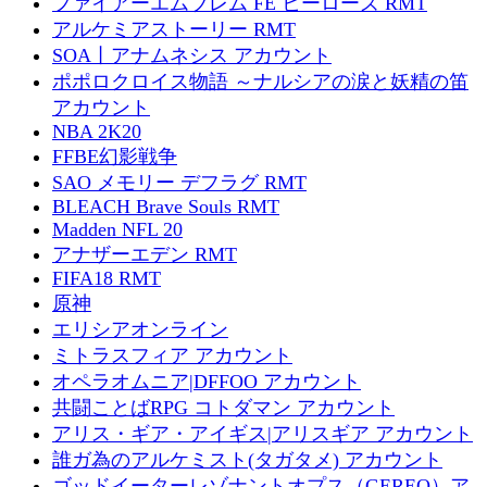
ファイアーエムブレム FE ヒーローズ RMT
アルケミアストーリー RMT
SOA丨アナムネシス アカウント
ポポロクロイス物語 ～ナルシアの涙と妖精の笛
アカウント
NBA 2K20
FFBE幻影戦争
SAO メモリー デフラグ RMT
BLEACH Brave Souls RMT
Madden NFL 20
アナザーエデン RMT
FIFA18 RMT
原神
エリシアオンライン
ミトラスフィア アカウント
オペラオムニア|DFFOO アカウント
共闘ことばRPG コトダマン アカウント
アリス・ギア・アイギス|アリスギア アカウント
誰ガ為のアルケミスト(タガタメ) アカウント
ゴッドイーターレゾナントオプス（GEREO）ア