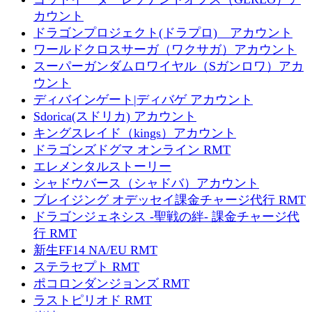
カウント
ドラゴンプロジェクト(ドラプロ) アカウント
ワールドクロスサーガ（ワクサガ）アカウント
スーパーガンダムロワイヤル（Sガンロワ）アカ
ウント
ディバインゲート|ディバゲ アカウント
Sdorica(スドリカ) アカウント
キングスレイド（kings）アカウント
ドラゴンズドグマ オンライン RMT
エレメンタルストーリー
シャドウバース（シャドバ）アカウント
ブレイジング オデッセイ課金チャージ代行 RMT
ドラゴンジェネシス -聖戦の絆- 課金チャージ代
行 RMT
新生FF14 NA/EU RMT
ステラセプト RMT
ポコロンダンジョンズ RMT
ラストピリオド RMT