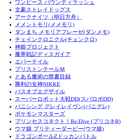
ワンピース バウンティラッシュ
文豪ストレイドッグス
アークナイツ（明日方舟）
メメントモリ(メメモリ)
ダンまち メモリアフレーゼ(ダンメモ)
チェインクロニクル(チェンクロ)
神姫プロジェクト
魔界戦記ディスガイア
エバーテイル
プリストンテールＭ
とある魔術の禁書目録
勝利の女神NIKKE
パスオブエグザイル
スーパーロボット大戦DD(スパロボDD)
パニシング グレイレイヴン(パニグレ)
ポケモンマスターズ
プリンセスコネクト！Re:Dive (プリコネR)
ウマ娘 プリティーダービー(ウマ娘)
ドラゴンボールZドッカンバトル