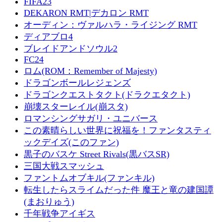
FIFA23
DEKARON RMT|デカロン RMT
オーディン：ヴァルハラ・ライジング RMT
ディアブロ4
ブレイドアンドソウル2
FC24
ロム(ROM：Remember of Majesty)
ドラゴンボールレジェンズ
ドラゴンクエストタクト(ドラクエタクト)
崩壊スターレイル(崩スタ)
ロマンシングサガリ・ユニバース
この素晴らしい世界に祝福を！ファンタスティ
ックデイズ(このファン)
黒子のバスケ Street Rivals(黒バスSR)
三国大戦スマッシュ
ファントムオブキル(ファンキル)
転生したらスライムだった件 魔王と竜の建国譚
(まおりゅう)
千年戦争アイギス