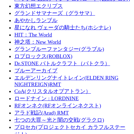
東方幻想エクリプス
グランドサマナーズ（グラサマ）
あやかしランブル
星になれ ヴェーダの騎士たち(ホシナレ)
HIT：The World
神之塔：New World
グランブルーファンタジー(グラブル)
ロブロックス(ROBLOX)
Dr.STONE バトルクラフト（バトクラ）
ブルーアーカイブ
エルデンリングナイトレイン(ELDEN RING
NIGHTREIGN)RMT
CoA(クリスタルオブアトラン）
ロードナイン : LORDNINE
RFオンネク(RFオンラインネクスト)
アラド戦記(Arad) RMT
七つの大罪～光と闇の交戦(グラクロ)
プロセカ(プロジェクトセカイ カラフルステー