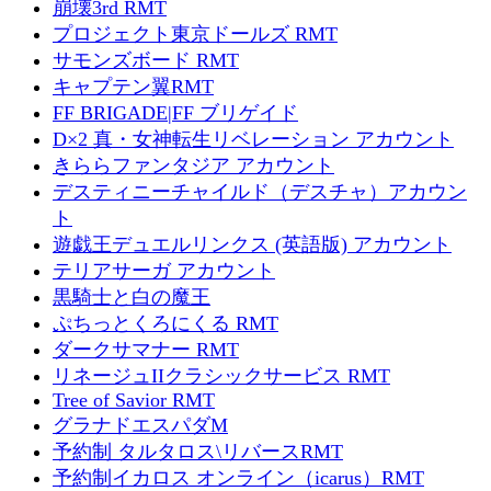
崩壊3rd RMT
プロジェクト東京ドールズ RMT
サモンズボード RMT
キャプテン翼RMT
FF BRIGADE|FF ブリゲイド
D×2 真・女神転生リベレーション アカウント
きららファンタジア アカウント
デスティニーチャイルド（デスチャ）アカウン
ト
遊戯王デュエルリンクス (英語版) アカウント
テリアサーガ アカウント
黒騎士と白の魔王
ぷちっとくろにくる RMT
ダークサマナー RMT
リネージュIIクラシックサービス RMT
Tree of Savior RMT
グラナドエスパダM
予約制 タルタロス\リバースRMT
予約制イカロス オンライン（icarus）RMT