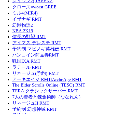
レイヴン2(RAVEN2)
クローズ×worst GREE
ミル4(MIR4)
イザナギ RMT
幻獣物語2
NBA 2K19
信長の野望 RMT
アイマス デレステ RMT
予約制 マビノギ英雄伝 RMT
ハンコイン商品券RMT
戦国IXA RMT
ラテール RMT
リネージュ(予約) RMT
アーキエイジ RMT|ArcheAge RMT
The Elder Scrolls Online (TESO) RMT
TERA クラシックサーバー RMT
7人の賢者と錬金術師（ななれん）
リネージュII RMT
予約制 幻想神域 RMT