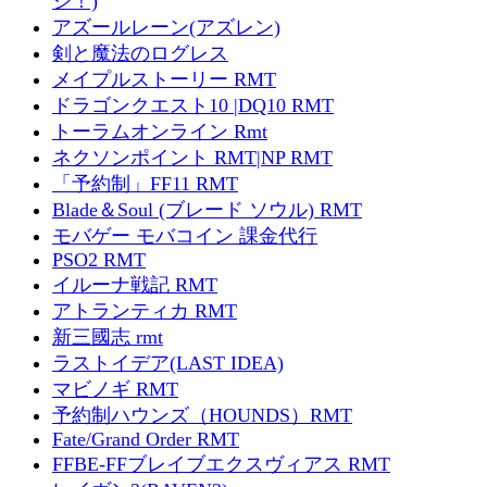
ジ！)
アズールレーン(アズレン)
剣と魔法のログレス
メイプルストーリー RMT
ドラゴンクエスト10 |DQ10 RMT
トーラムオンライン Rmt
ネクソンポイント RMT|NP RMT
「予約制」FF11 RMT
Blade＆Soul (ブレード ソウル) RMT
モバゲー モバコイン 課金代行
PSO2 RMT
イルーナ戦記 RMT
アトランティカ RMT
新三國志 rmt
ラストイデア(LAST IDEA)
マビノギ RMT
予約制ハウンズ（HOUNDS）RMT
Fate/Grand Order RMT
FFBE-FFブレイブエクスヴィアス RMT