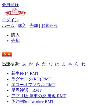
会員登録
ログイン
ホーム
|
購入
|
売却
|
お知らせ
購入
売却
迅速検索:
あ
か
さ
た
な
は
ま
や
ら
わ
新生FF14 RMT
ラグナロク(RO) RMT
エコーオブソウル RMT
星界神話 RMT
アプリ版 単車の虎 裏虎 RMT
予約制Soulworker RMT