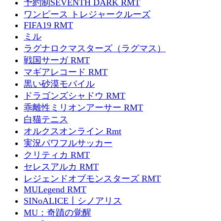
予約制SEVENTH DARK RMT
ワンピース トレジャークルーズ
FIFA19 RMT
ミル
ラグナロクマスターズ（ラグマス）
戦国サーガ RMT
マギアレコード RMT
黒い砂漠モバイル
ドラゴンズシャドウ RMT
乖離性ミリオンアーサー RMT
白猫テニス
オルクスオンライン Rmt
実況パワフルサッカー
クリティカ RMT
セレスアルカ RMT
レジェンドオブモンスターズ RMT
MULegend RMT
SINoALICE丨シノアリス
MU：奇蹟の覚醒