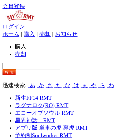
会員登録
ログイン
ホーム
|
購入
|
売却
|
お知らせ
購入
売却
迅速検索:
あ
か
さ
た
な
は
ま
や
ら
わ
新生FF14 RMT
ラグナロク(RO) RMT
エコーオブソウル RMT
星界神話 RMT
アプリ版 単車の虎 裏虎 RMT
予約制Soulworker RMT