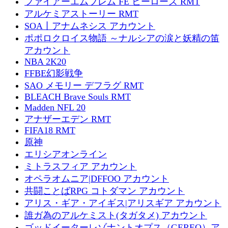
ファイアーエムブレム FE ヒーローズ RMT
アルケミアストーリー RMT
SOA丨アナムネシス アカウント
ポポロクロイス物語 ～ナルシアの涙と妖精の笛
アカウント
NBA 2K20
FFBE幻影戦争
SAO メモリー デフラグ RMT
BLEACH Brave Souls RMT
Madden NFL 20
アナザーエデン RMT
FIFA18 RMT
原神
エリシアオンライン
ミトラスフィア アカウント
オペラオムニア|DFFOO アカウント
共闘ことばRPG コトダマン アカウント
アリス・ギア・アイギス|アリスギア アカウント
誰ガ為のアルケミスト(タガタメ) アカウント
ゴッドイーターレゾナントオプス（GEREO）ア