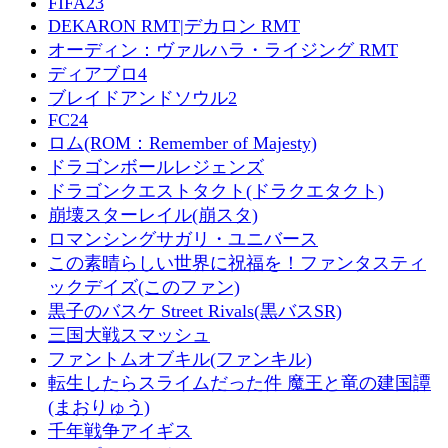
FIFA23
DEKARON RMT|デカロン RMT
オーディン：ヴァルハラ・ライジング RMT
ディアブロ4
ブレイドアンドソウル2
FC24
ロム(ROM：Remember of Majesty)
ドラゴンボールレジェンズ
ドラゴンクエストタクト(ドラクエタクト)
崩壊スターレイル(崩スタ)
ロマンシングサガリ・ユニバース
この素晴らしい世界に祝福を！ファンタスティ
ックデイズ(このファン)
黒子のバスケ Street Rivals(黒バスSR)
三国大戦スマッシュ
ファントムオブキル(ファンキル)
転生したらスライムだった件 魔王と竜の建国譚
(まおりゅう)
千年戦争アイギス