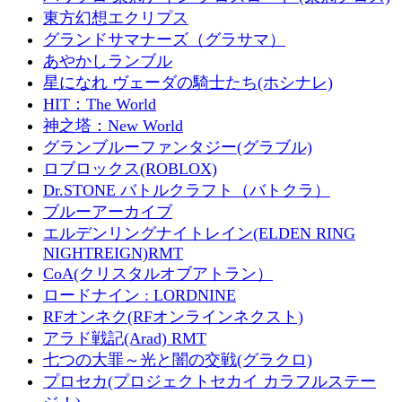
東方幻想エクリプス
グランドサマナーズ（グラサマ）
あやかしランブル
星になれ ヴェーダの騎士たち(ホシナレ)
HIT：The World
神之塔：New World
グランブルーファンタジー(グラブル)
ロブロックス(ROBLOX)
Dr.STONE バトルクラフト（バトクラ）
ブルーアーカイブ
エルデンリングナイトレイン(ELDEN RING
NIGHTREIGN)RMT
CoA(クリスタルオブアトラン）
ロードナイン : LORDNINE
RFオンネク(RFオンラインネクスト)
アラド戦記(Arad) RMT
七つの大罪～光と闇の交戦(グラクロ)
プロセカ(プロジェクトセカイ カラフルステー