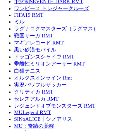
予約制SEVENTH DARK RMT
ワンピース トレジャークルーズ
FIFA19 RMT
ミル
ラグナロクマスターズ（ラグマス）
戦国サーガ RMT
マギアレコード RMT
黒い砂漠モバイル
ドラゴンズシャドウ RMT
乖離性ミリオンアーサー RMT
白猫テニス
オルクスオンライン Rmt
実況パワフルサッカー
クリティカ RMT
セレスアルカ RMT
レジェンドオブモンスターズ RMT
MULegend RMT
SINoALICE丨シノアリス
MU：奇蹟の覚醒