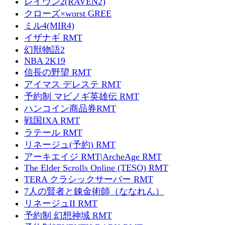
レイヴン2(RAVEN2)
クローズ×worst GREE
ミル4(MIR4)
イザナギ RMT
幻獣物語2
NBA 2K19
信長の野望 RMT
アイマス デレステ RMT
予約制 マビノギ英雄伝 RMT
ハンコイン商品券RMT
戦国IXA RMT
ラテール RMT
リネージュ(予約) RMT
アーキエイジ RMT|ArcheAge RMT
The Elder Scrolls Online (TESO) RMT
TERA クラシックサーバー RMT
7人の賢者と錬金術師（ななれん）
リネージュII RMT
予約制 幻想神域 RMT