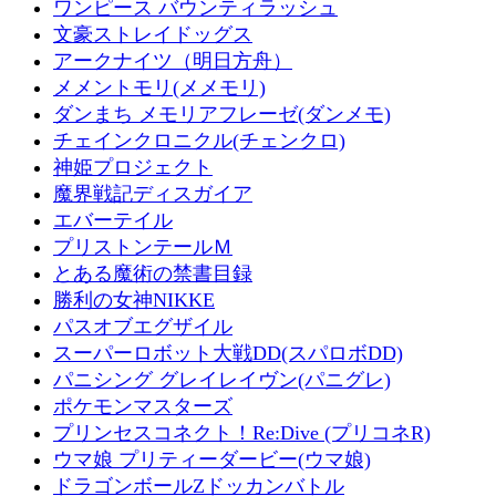
ワンピース バウンティラッシュ
文豪ストレイドッグス
アークナイツ（明日方舟）
メメントモリ(メメモリ)
ダンまち メモリアフレーゼ(ダンメモ)
チェインクロニクル(チェンクロ)
神姫プロジェクト
魔界戦記ディスガイア
エバーテイル
プリストンテールＭ
とある魔術の禁書目録
勝利の女神NIKKE
パスオブエグザイル
スーパーロボット大戦DD(スパロボDD)
パニシング グレイレイヴン(パニグレ)
ポケモンマスターズ
プリンセスコネクト！Re:Dive (プリコネR)
ウマ娘 プリティーダービー(ウマ娘)
ドラゴンボールZドッカンバトル