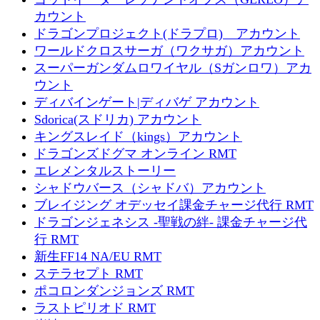
カウント
ドラゴンプロジェクト(ドラプロ) アカウント
ワールドクロスサーガ（ワクサガ）アカウント
スーパーガンダムロワイヤル（Sガンロワ）アカ
ウント
ディバインゲート|ディバゲ アカウント
Sdorica(スドリカ) アカウント
キングスレイド（kings）アカウント
ドラゴンズドグマ オンライン RMT
エレメンタルストーリー
シャドウバース（シャドバ）アカウント
ブレイジング オデッセイ課金チャージ代行 RMT
ドラゴンジェネシス -聖戦の絆- 課金チャージ代
行 RMT
新生FF14 NA/EU RMT
ステラセプト RMT
ポコロンダンジョンズ RMT
ラストピリオド RMT