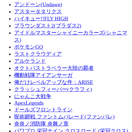
アンドーン(Undawn)
アスタータタリクス
ハイキュー!!FLY HIGH
ブラウンダスト2(ブラダス2)
アイドルマスターシャイニーカラーズ(シャニマ
ス)
ポケモンGO
ラストクラウディア
アルケランド
オクトパストラベラー大陸の覇者
機動戦隊アイアンサーガ
俺だけレベルアップな件：ARISE
クラッシュフィーバー(クラフィ)
にゃんこ大戦争
ApexLegends
ドールズフロントライン
呪術廻戦 ファントムパレード(ファンパレ)
炎炎ノ消防隊 炎舞ノ章
パワプロ 栄冠ナイン クロスロード (栄冠クロス)