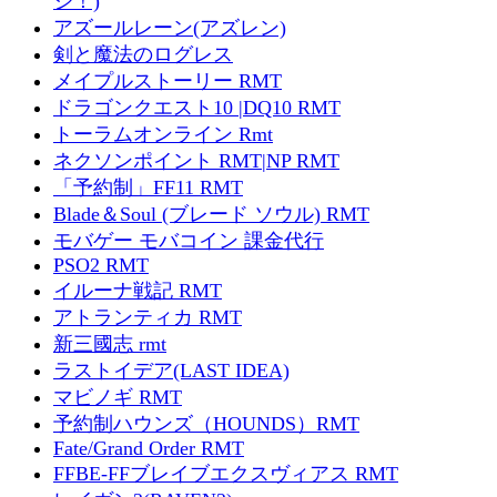
ジ！)
アズールレーン(アズレン)
剣と魔法のログレス
メイプルストーリー RMT
ドラゴンクエスト10 |DQ10 RMT
トーラムオンライン Rmt
ネクソンポイント RMT|NP RMT
「予約制」FF11 RMT
Blade＆Soul (ブレード ソウル) RMT
モバゲー モバコイン 課金代行
PSO2 RMT
イルーナ戦記 RMT
アトランティカ RMT
新三國志 rmt
ラストイデア(LAST IDEA)
マビノギ RMT
予約制ハウンズ（HOUNDS）RMT
Fate/Grand Order RMT
FFBE-FFブレイブエクスヴィアス RMT