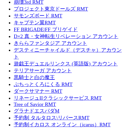
崩壊3rd RMT
プロジェクト東京ドールズ RMT
サモンズボード RMT
キャプテン翼RMT
FF BRIGADE|FF ブリゲイド
D×2 真・女神転生リベレーション アカウント
きららファンタジア アカウント
デスティニーチャイルド（デスチャ）アカウン
ト
遊戯王デュエルリンクス (英語版) アカウント
テリアサーガ アカウント
黒騎士と白の魔王
ぷちっとくろにくる RMT
ダークサマナー RMT
リネージュIIクラシックサービス RMT
Tree of Savior RMT
グラナドエスパダM
予約制 タルタロス\リバースRMT
予約制イカロス オンライン（icarus）RMT