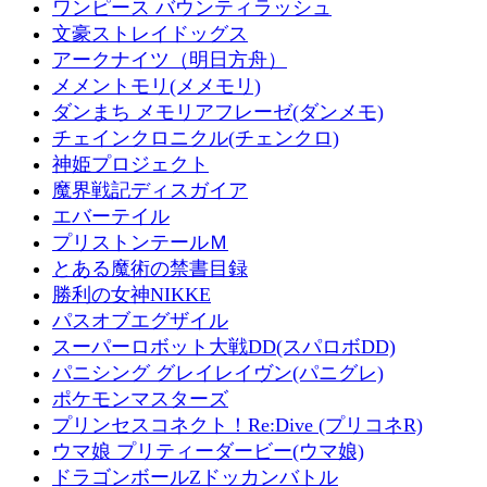
ワンピース バウンティラッシュ
文豪ストレイドッグス
アークナイツ（明日方舟）
メメントモリ(メメモリ)
ダンまち メモリアフレーゼ(ダンメモ)
チェインクロニクル(チェンクロ)
神姫プロジェクト
魔界戦記ディスガイア
エバーテイル
プリストンテールＭ
とある魔術の禁書目録
勝利の女神NIKKE
パスオブエグザイル
スーパーロボット大戦DD(スパロボDD)
パニシング グレイレイヴン(パニグレ)
ポケモンマスターズ
プリンセスコネクト！Re:Dive (プリコネR)
ウマ娘 プリティーダービー(ウマ娘)
ドラゴンボールZドッカンバトル