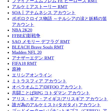
ファイアーエムブレム FE ヒーローズ RMT
アルケミアストーリー RMT
SOA丨アナムネシス アカウント
ポポロクロイス物語 ～ナルシアの涙と妖精の笛
アカウント
NBA 2K20
FFBE幻影戦争
SAO メモリー デフラグ RMT
BLEACH Brave Souls RMT
Madden NFL 20
アナザーエデン RMT
FIFA18 RMT
原神
エリシアオンライン
ミトラスフィア アカウント
オペラオムニア|DFFOO アカウント
共闘ことばRPG コトダマン アカウント
アリス・ギア・アイギス|アリスギア アカウント
誰ガ為のアルケミスト(タガタメ) アカウント
ゴッドイーターレゾナントオプス（GEREO）ア