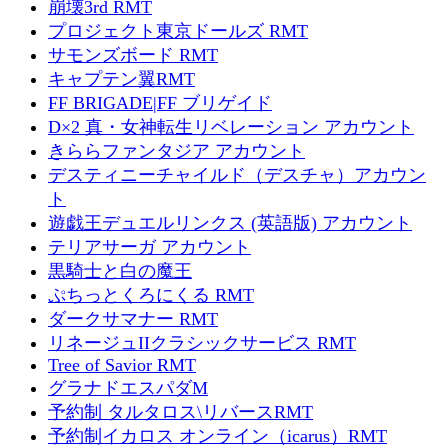
崩壊3rd RMT
プロジェクト東京ドールズ RMT
サモンズボード RMT
キャプテン翼RMT
FF BRIGADE|FF ブリゲイド
D×2 真・女神転生リベレーション アカウント
きららファンタジア アカウント
デスティニーチャイルド（デスチャ）アカウン
ト
遊戯王デュエルリンクス (英語版) アカウント
テリアサーガ アカウント
黒騎士と白の魔王
ぷちっとくろにくる RMT
ダークサマナー RMT
リネージュIIクラシックサービス RMT
Tree of Savior RMT
グラナドエスパダM
予約制 タルタロス\リバースRMT
予約制イカロス オンライン（icarus）RMT