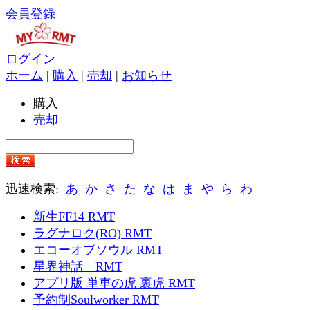
会員登録
ログイン
ホーム
|
購入
|
売却
|
お知らせ
購入
売却
迅速検索:
あ
か
さ
た
な
は
ま
や
ら
わ
新生FF14 RMT
ラグナロク(RO) RMT
エコーオブソウル RMT
星界神話 RMT
アプリ版 単車の虎 裏虎 RMT
予約制Soulworker RMT