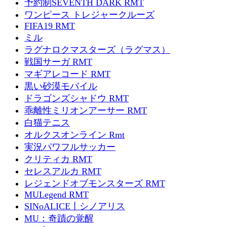
予約制SEVENTH DARK RMT
ワンピース トレジャークルーズ
FIFA19 RMT
ミル
ラグナロクマスターズ（ラグマス）
戦国サーガ RMT
マギアレコード RMT
黒い砂漠モバイル
ドラゴンズシャドウ RMT
乖離性ミリオンアーサー RMT
白猫テニス
オルクスオンライン Rmt
実況パワフルサッカー
クリティカ RMT
セレスアルカ RMT
レジェンドオブモンスターズ RMT
MULegend RMT
SINoALICE丨シノアリス
MU：奇蹟の覚醒