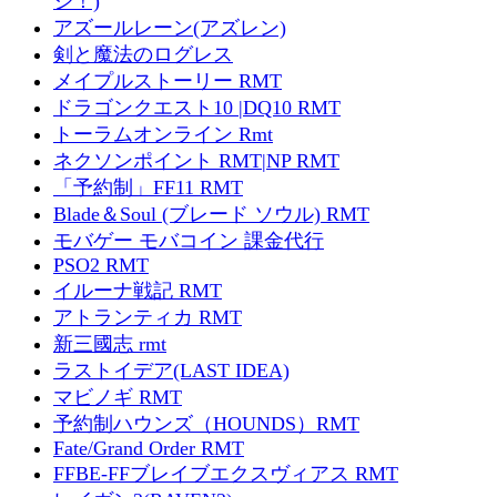
ジ！)
アズールレーン(アズレン)
剣と魔法のログレス
メイプルストーリー RMT
ドラゴンクエスト10 |DQ10 RMT
トーラムオンライン Rmt
ネクソンポイント RMT|NP RMT
「予約制」FF11 RMT
Blade＆Soul (ブレード ソウル) RMT
モバゲー モバコイン 課金代行
PSO2 RMT
イルーナ戦記 RMT
アトランティカ RMT
新三國志 rmt
ラストイデア(LAST IDEA)
マビノギ RMT
予約制ハウンズ（HOUNDS）RMT
Fate/Grand Order RMT
FFBE-FFブレイブエクスヴィアス RMT