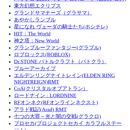
東方幻想エクリプス
グランドサマナーズ（グラサマ）
あやかしランブル
星になれ ヴェーダの騎士たち(ホシナレ)
HIT：The World
神之塔：New World
グランブルーファンタジー(グラブル)
ロブロックス(ROBLOX)
Dr.STONE バトルクラフト（バトクラ）
ブルーアーカイブ
エルデンリングナイトレイン(ELDEN RING
NIGHTREIGN)RMT
CoA(クリスタルオブアトラン）
ロードナイン : LORDNINE
RFオンネク(RFオンラインネクスト)
アラド戦記(Arad) RMT
七つの大罪～光と闇の交戦(グラクロ)
プロセカ(プロジェクトセカイ カラフルステー