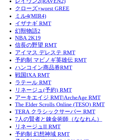
レイヴン2(RAVEN2)
クローズ×worst GREE
ミル4(MIR4)
イザナギ RMT
幻獣物語2
NBA 2K19
信長の野望 RMT
アイマス デレステ RMT
予約制 マビノギ英雄伝 RMT
ハンコイン商品券RMT
戦国IXA RMT
ラテール RMT
リネージュ(予約) RMT
アーキエイジ RMT|ArcheAge RMT
The Elder Scrolls Online (TESO) RMT
TERA クラシックサーバー RMT
7人の賢者と錬金術師（ななれん）
リネージュII RMT
予約制 幻想神域 RMT