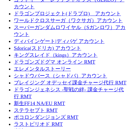
カウント
ドラゴンプロジェクト(ドラプロ) アカウント
ワールドクロスサーガ（ワクサガ）アカウント
スーパーガンダムロワイヤル（Sガンロワ）アカ
ウント
ディバインゲート|ディバゲ アカウント
Sdorica(スドリカ) アカウント
キングスレイド（kings）アカウント
ドラゴンズドグマ オンライン RMT
エレメンタルストーリー
シャドウバース（シャドバ）アカウント
ブレイジング オデッセイ課金チャージ代行 RMT
ドラゴンジェネシス -聖戦の絆- 課金チャージ代
行 RMT
新生FF14 NA/EU RMT
ステラセプト RMT
ポコロンダンジョンズ RMT
ラストピリオド RMT