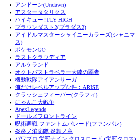
アンドーン(Undawn)
アスタータタリクス
ハイキュー!!FLY HIGH
ブラウンダスト2(ブラダス2)
アイドルマスターシャイニーカラーズ(シャニマ
ス)
ポケモンGO
ラストクラウディア
アルケランド
オクトパストラベラー大陸の覇者
機動戦隊アイアンサーガ
俺だけレベルアップな件：ARISE
クラッシュフィーバー(クラフィ)
にゃんこ大戦争
ApexLegends
ドールズフロントライン
呪術廻戦 ファントムパレード(ファンパレ)
炎炎ノ消防隊 炎舞ノ章
パワプロ 栄冠ナイン クロスロード (栄冠クロス)