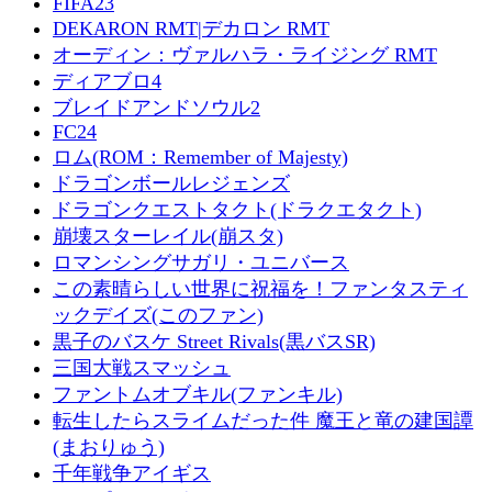
FIFA23
DEKARON RMT|デカロン RMT
オーディン：ヴァルハラ・ライジング RMT
ディアブロ4
ブレイドアンドソウル2
FC24
ロム(ROM：Remember of Majesty)
ドラゴンボールレジェンズ
ドラゴンクエストタクト(ドラクエタクト)
崩壊スターレイル(崩スタ)
ロマンシングサガリ・ユニバース
この素晴らしい世界に祝福を！ファンタスティ
ックデイズ(このファン)
黒子のバスケ Street Rivals(黒バスSR)
三国大戦スマッシュ
ファントムオブキル(ファンキル)
転生したらスライムだった件 魔王と竜の建国譚
(まおりゅう)
千年戦争アイギス