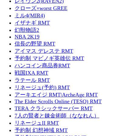
レイヴン2(RAVEN2)
クローズ×worst GREE
ミル4(MIR4)
イザナギ RMT
幻獣物語2
NBA 2K19
信長の野望 RMT
アイマス デレステ RMT
予約制 マビノギ英雄伝 RMT
ハンコイン商品券RMT
戦国IXA RMT
ラテール RMT
リネージュ(予約) RMT
アーキエイジ RMT|ArcheAge RMT
The Elder Scrolls Online (TESO) RMT
TERA クラシックサーバー RMT
7人の賢者と錬金術師（ななれん）
リネージュII RMT
予約制 幻想神域 RMT