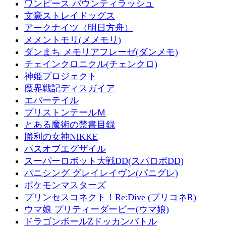
ワンピース バウンティラッシュ
文豪ストレイドッグス
アークナイツ（明日方舟）
メメントモリ(メメモリ)
ダンまち メモリアフレーゼ(ダンメモ)
チェインクロニクル(チェンクロ)
神姫プロジェクト
魔界戦記ディスガイア
エバーテイル
プリストンテールＭ
とある魔術の禁書目録
勝利の女神NIKKE
パスオブエグザイル
スーパーロボット大戦DD(スパロボDD)
パニシング グレイレイヴン(パニグレ)
ポケモンマスターズ
プリンセスコネクト！Re:Dive (プリコネR)
ウマ娘 プリティーダービー(ウマ娘)
ドラゴンボールZドッカンバトル