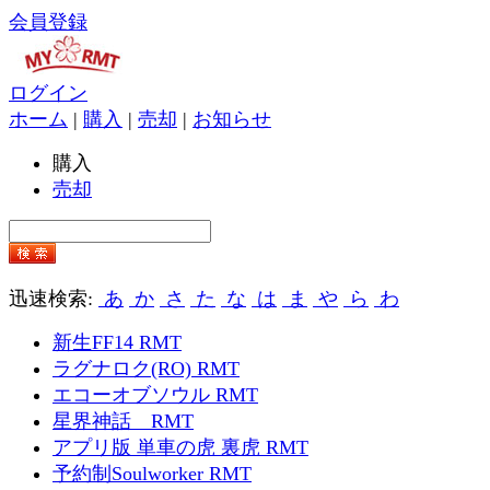
会員登録
ログイン
ホーム
|
購入
|
売却
|
お知らせ
購入
売却
迅速検索:
あ
か
さ
た
な
は
ま
や
ら
わ
新生FF14 RMT
ラグナロク(RO) RMT
エコーオブソウル RMT
星界神話 RMT
アプリ版 単車の虎 裏虎 RMT
予約制Soulworker RMT