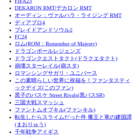
FIFA23
DEKARON RMT|デカロン RMT
オーディン：ヴァルハラ・ライジング RMT
ディアブロ4
ブレイドアンドソウル2
FC24
ロム(ROM：Remember of Majesty)
ドラゴンボールレジェンズ
ドラゴンクエストタクト(ドラクエタクト)
崩壊スターレイル(崩スタ)
ロマンシングサガリ・ユニバース
この素晴らしい世界に祝福を！ファンタスティ
ックデイズ(このファン)
黒子のバスケ Street Rivals(黒バスSR)
三国大戦スマッシュ
ファントムオブキル(ファンキル)
転生したらスライムだった件 魔王と竜の建国譚
(まおりゅう)
千年戦争アイギス