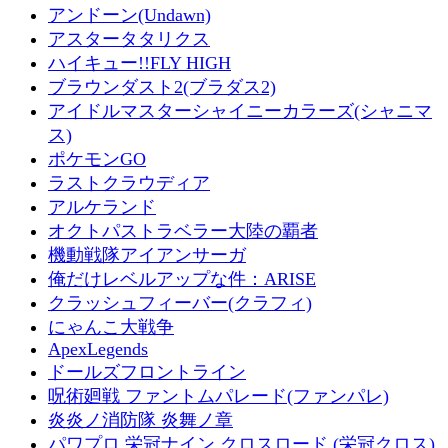
アンドーン(Undawn)
アスタータタリクス
ハイキュー!!FLY HIGH
ブラウンダスト2(ブラダス2)
アイドルマスターシャイニーカラーズ(シャニマ
ス)
ポケモンGO
ラストクラウディア
アルケランド
オクトパストラベラー大陸の覇者
機動戦隊アイアンサーガ
俺だけレベルアップな件：ARISE
クラッシュフィーバー(クラフィ)
にゃんこ大戦争
ApexLegends
ドールズフロントライン
呪術廻戦 ファントムパレード(ファンパレ)
炎炎ノ消防隊 炎舞ノ章
パワプロ 栄冠ナイン クロスロード (栄冠クロス)