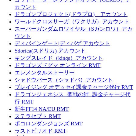
カウント
ドラゴンプロジェクト(ドラプロ) アカウント
ワールドクロスサーガ（ワクサガ）アカウント
スーパーガンダムロワイヤル（Sガンロワ）アカ
ウント
ディバインゲート|ディバゲ アカウント
Sdorica(スドリカ) アカウント
キングスレイド（kings）アカウント
ドラゴンズドグマ オンライン RMT
エレメンタルストーリー
シャドウバース（シャドバ）アカウント
ブレイジング オデッセイ課金チャージ代行 RMT
ドラゴンジェネシス -聖戦の絆- 課金チャージ代
行 RMT
新生FF14 NA/EU RMT
ステラセプト RMT
ポコロンダンジョンズ RMT
ラストピリオド RMT