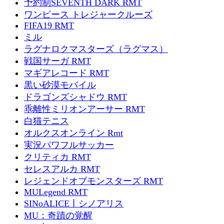
予約制SEVENTH DARK RMT
ワンピース トレジャークルーズ
FIFA19 RMT
ミル
ラグナロクマスターズ（ラグマス）
戦国サーガ RMT
マギアレコード RMT
黒い砂漠モバイル
ドラゴンズシャドウ RMT
乖離性ミリオンアーサー RMT
白猫テニス
オルクスオンライン Rmt
実況パワフルサッカー
クリティカ RMT
セレスアルカ RMT
レジェンドオブモンスターズ RMT
MULegend RMT
SINoALICE丨シノアリス
MU：奇蹟の覚醒