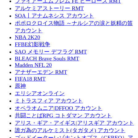
ファイアーエムブレム FE ヒーローズ RMT
アルケミアストーリー RMT
SOA丨アナムネシス アカウント
ポポロクロイス物語 ～ナルシアの涙と妖精の笛
アカウント
NBA 2K20
FFBE幻影戦争
SAO メモリー デフラグ RMT
BLEACH Brave Souls RMT
Madden NFL 20
アナザーエデン RMT
FIFA18 RMT
原神
エリシアオンライン
ミトラスフィア アカウント
オペラオムニア|DFFOO アカウント
共闘ことばRPG コトダマン アカウント
アリス・ギア・アイギス|アリスギア アカウント
誰ガ為のアルケミスト(タガタメ) アカウント
ゴッドイーターレゾナントオプス（GEREO）ア