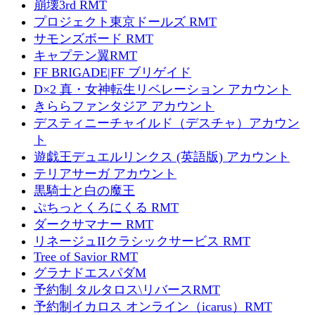
崩壊3rd RMT
プロジェクト東京ドールズ RMT
サモンズボード RMT
キャプテン翼RMT
FF BRIGADE|FF ブリゲイド
D×2 真・女神転生リベレーション アカウント
きららファンタジア アカウント
デスティニーチャイルド（デスチャ）アカウン
ト
遊戯王デュエルリンクス (英語版) アカウント
テリアサーガ アカウント
黒騎士と白の魔王
ぷちっとくろにくる RMT
ダークサマナー RMT
リネージュIIクラシックサービス RMT
Tree of Savior RMT
グラナドエスパダM
予約制 タルタロス\リバースRMT
予約制イカロス オンライン（icarus）RMT