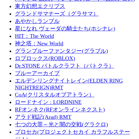
東方幻想エクリプス
グランドサマナーズ（グラサマ）
あやかしランブル
星になれ ヴェーダの騎士たち(ホシナレ)
HIT：The World
神之塔：New World
グランブルーファンタジー(グラブル)
ロブロックス(ROBLOX)
Dr.STONE バトルクラフト（バトクラ）
ブルーアーカイブ
エルデンリングナイトレイン(ELDEN RING
NIGHTREIGN)RMT
CoA(クリスタルオブアトラン）
ロードナイン : LORDNINE
RFオンネク(RFオンラインネクスト)
アラド戦記(Arad) RMT
七つの大罪～光と闇の交戦(グラクロ)
プロセカ(プロジェクトセカイ カラフルステー