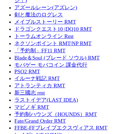
ジ！)
アズールレーン(アズレン)
剣と魔法のログレス
メイプルストーリー RMT
ドラゴンクエスト10 |DQ10 RMT
トーラムオンライン Rmt
ネクソンポイント RMT|NP RMT
「予約制」FF11 RMT
Blade＆Soul (ブレード ソウル) RMT
モバゲー モバコイン 課金代行
PSO2 RMT
イルーナ戦記 RMT
アトランティカ RMT
新三國志 rmt
ラストイデア(LAST IDEA)
マビノギ RMT
予約制ハウンズ（HOUNDS）RMT
Fate/Grand Order RMT
FFBE-FFブレイブエクスヴィアス RMT