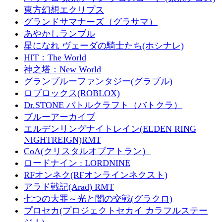
東方幻想エクリプス
グランドサマナーズ（グラサマ）
あやかしランブル
星になれ ヴェーダの騎士たち(ホシナレ)
HIT：The World
神之塔：New World
グランブルーファンタジー(グラブル)
ロブロックス(ROBLOX)
Dr.STONE バトルクラフト（バトクラ）
ブルーアーカイブ
エルデンリングナイトレイン(ELDEN RING
NIGHTREIGN)RMT
CoA(クリスタルオブアトラン）
ロードナイン : LORDNINE
RFオンネク(RFオンラインネクスト)
アラド戦記(Arad) RMT
七つの大罪～光と闇の交戦(グラクロ)
プロセカ(プロジェクトセカイ カラフルステー