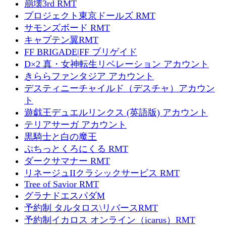
崩壊3rd RMT
プロジェクト東京ドールズ RMT
サモンズボード RMT
キャプテン翼RMT
FF BRIGADE|FF ブリゲイド
D×2 真・女神転生リベレーション アカウント
きららファンタジア アカウント
デスティニーチャイルド（デスチャ）アカウン
ト
遊戯王デュエルリンクス (英語版) アカウント
テリアサーガ アカウント
黒騎士と白の魔王
ぷちっとくろにくる RMT
ダークサマナー RMT
リネージュIIクラシックサービス RMT
Tree of Savior RMT
グラナドエスパダM
予約制 タルタロス\リバースRMT
予約制イカロス オンライン（icarus）RMT