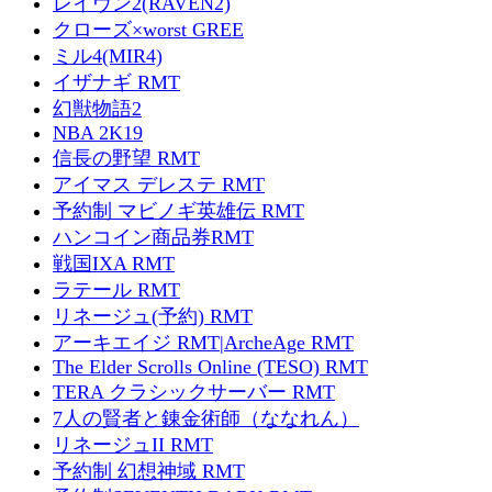
レイヴン2(RAVEN2)
クローズ×worst GREE
ミル4(MIR4)
イザナギ RMT
幻獣物語2
NBA 2K19
信長の野望 RMT
アイマス デレステ RMT
予約制 マビノギ英雄伝 RMT
ハンコイン商品券RMT
戦国IXA RMT
ラテール RMT
リネージュ(予約) RMT
アーキエイジ RMT|ArcheAge RMT
The Elder Scrolls Online (TESO) RMT
TERA クラシックサーバー RMT
7人の賢者と錬金術師（ななれん）
リネージュII RMT
予約制 幻想神域 RMT