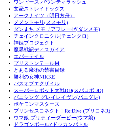
ワンピース バウンティラッシュ
文豪ストレイドッグス
アークナイツ（明日方舟）
メメントモリ(メメモリ)
ダンまち メモリアフレーゼ(ダンメモ)
チェインクロニクル(チェンクロ)
神姫プロジェクト
魔界戦記ディスガイア
エバーテイル
プリストンテールＭ
とある魔術の禁書目録
勝利の女神NIKKE
パスオブエグザイル
スーパーロボット大戦DD(スパロボDD)
パニシング グレイレイヴン(パニグレ)
ポケモンマスターズ
プリンセスコネクト！Re:Dive (プリコネR)
ウマ娘 プリティーダービー(ウマ娘)
ドラゴンボールZドッカンバトル