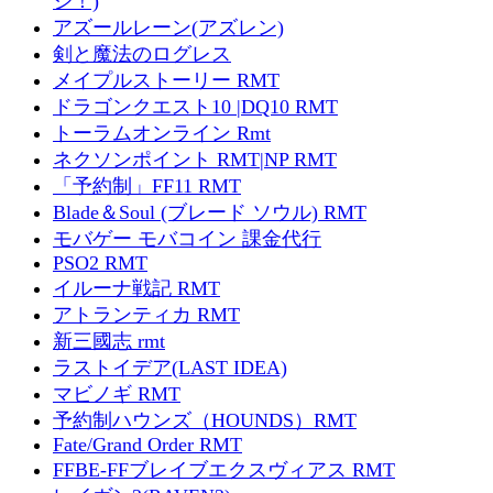
ジ！)
アズールレーン(アズレン)
剣と魔法のログレス
メイプルストーリー RMT
ドラゴンクエスト10 |DQ10 RMT
トーラムオンライン Rmt
ネクソンポイント RMT|NP RMT
「予約制」FF11 RMT
Blade＆Soul (ブレード ソウル) RMT
モバゲー モバコイン 課金代行
PSO2 RMT
イルーナ戦記 RMT
アトランティカ RMT
新三國志 rmt
ラストイデア(LAST IDEA)
マビノギ RMT
予約制ハウンズ（HOUNDS）RMT
Fate/Grand Order RMT
FFBE-FFブレイブエクスヴィアス RMT