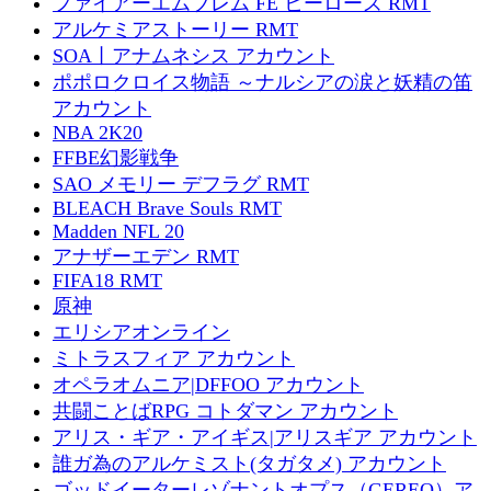
ファイアーエムブレム FE ヒーローズ RMT
アルケミアストーリー RMT
SOA丨アナムネシス アカウント
ポポロクロイス物語 ～ナルシアの涙と妖精の笛
アカウント
NBA 2K20
FFBE幻影戦争
SAO メモリー デフラグ RMT
BLEACH Brave Souls RMT
Madden NFL 20
アナザーエデン RMT
FIFA18 RMT
原神
エリシアオンライン
ミトラスフィア アカウント
オペラオムニア|DFFOO アカウント
共闘ことばRPG コトダマン アカウント
アリス・ギア・アイギス|アリスギア アカウント
誰ガ為のアルケミスト(タガタメ) アカウント
ゴッドイーターレゾナントオプス（GEREO）ア