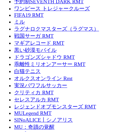
予約制SEVENTH DARK RMT
ワンピース トレジャークルーズ
FIFA19 RMT
ミル
ラグナロクマスターズ（ラグマス）
戦国サーガ RMT
マギアレコード RMT
黒い砂漠モバイル
ドラゴンズシャドウ RMT
乖離性ミリオンアーサー RMT
白猫テニス
オルクスオンライン Rmt
実況パワフルサッカー
クリティカ RMT
セレスアルカ RMT
レジェンドオブモンスターズ RMT
MULegend RMT
SINoALICE丨シノアリス
MU：奇蹟の覚醒