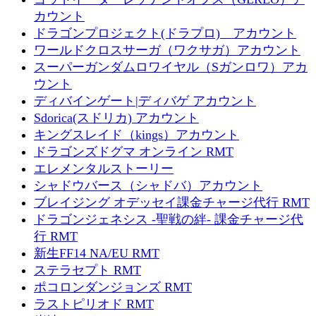
カウント
ドラゴンプロジェクト(ドラプロ) アカウント
ワールドクロスサーガ（ワクサガ）アカウント
スーパーガンダムロワイヤル（Sガンロワ）アカ
ウント
ディバインゲート|ディバゲ アカウント
Sdorica(スドリカ) アカウント
キングスレイド（kings）アカウント
ドラゴンズドグマ オンライン RMT
エレメンタルストーリー
シャドウバース（シャドバ）アカウント
ブレイジング オデッセイ課金チャージ代行 RMT
ドラゴンジェネシス -聖戦の絆- 課金チャージ代
行 RMT
新生FF14 NA/EU RMT
ステラセプト RMT
ポコロンダンジョンズ RMT
ラストピリオド RMT