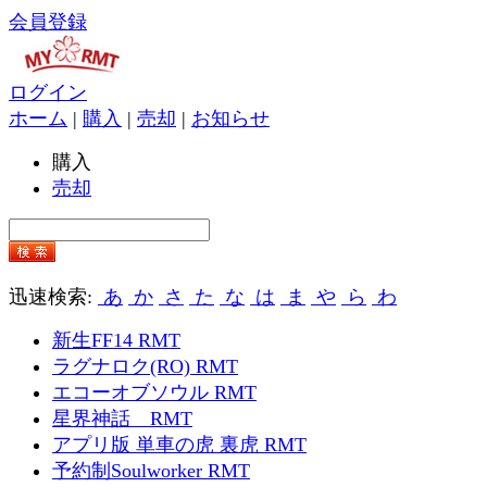
会員登録
ログイン
ホーム
|
購入
|
売却
|
お知らせ
購入
売却
迅速検索:
あ
か
さ
た
な
は
ま
や
ら
わ
新生FF14 RMT
ラグナロク(RO) RMT
エコーオブソウル RMT
星界神話 RMT
アプリ版 単車の虎 裏虎 RMT
予約制Soulworker RMT