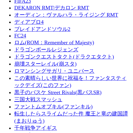
FIFA23
DEKARON RMT|デカロン RMT
オーディン：ヴァルハラ・ライジング RMT
ディアブロ4
ブレイドアンドソウル2
FC24
ロム(ROM：Remember of Majesty)
ドラゴンボールレジェンズ
ドラゴンクエストタクト(ドラクエタクト)
崩壊スターレイル(崩スタ)
ロマンシングサガリ・ユニバース
この素晴らしい世界に祝福を！ファンタスティ
ックデイズ(このファン)
黒子のバスケ Street Rivals(黒バスSR)
三国大戦スマッシュ
ファントムオブキル(ファンキル)
転生したらスライムだった件 魔王と竜の建国譚
(まおりゅう)
千年戦争アイギス