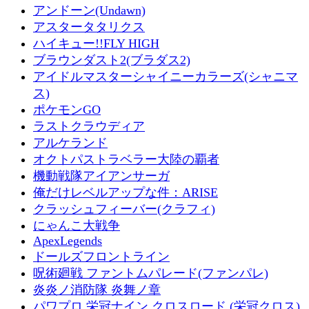
アンドーン(Undawn)
アスタータタリクス
ハイキュー!!FLY HIGH
ブラウンダスト2(ブラダス2)
アイドルマスターシャイニーカラーズ(シャニマ
ス)
ポケモンGO
ラストクラウディア
アルケランド
オクトパストラベラー大陸の覇者
機動戦隊アイアンサーガ
俺だけレベルアップな件：ARISE
クラッシュフィーバー(クラフィ)
にゃんこ大戦争
ApexLegends
ドールズフロントライン
呪術廻戦 ファントムパレード(ファンパレ)
炎炎ノ消防隊 炎舞ノ章
パワプロ 栄冠ナイン クロスロード (栄冠クロス)