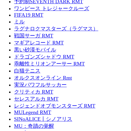
予約制SEVENTH DARK RMT
ワンピース トレジャークルーズ
FIFA19 RMT
ミル
ラグナロクマスターズ（ラグマス）
戦国サーガ RMT
マギアレコード RMT
黒い砂漠モバイル
ドラゴンズシャドウ RMT
乖離性ミリオンアーサー RMT
白猫テニス
オルクスオンライン Rmt
実況パワフルサッカー
クリティカ RMT
セレスアルカ RMT
レジェンドオブモンスターズ RMT
MULegend RMT
SINoALICE丨シノアリス
MU：奇蹟の覚醒