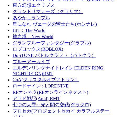
東方幻想エクリプス
グランドサマナーズ（グラサマ）
あやかしランブル
星になれ ヴェーダの騎士たち(ホシナレ)
HIT：The World
神之塔：New World
グランブルーファンタジー(グラブル)
ロブロックス(ROBLOX)
Dr.STONE バトルクラフト（バトクラ）
ブルーアーカイブ
エルデンリングナイトレイン(ELDEN RING
NIGHTREIGN)RMT
CoA(クリスタルオブアトラン）
ロードナイン : LORDNINE
RFオンネク(RFオンラインネクスト)
アラド戦記(Arad) RMT
七つの大罪～光と闇の交戦(グラクロ)
プロセカ(プロジェクトセカイ カラフルステー