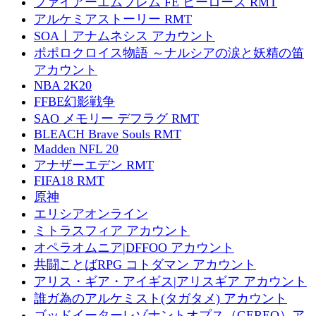
ファイアーエムブレム FE ヒーローズ RMT
アルケミアストーリー RMT
SOA丨アナムネシス アカウント
ポポロクロイス物語 ～ナルシアの涙と妖精の笛
アカウント
NBA 2K20
FFBE幻影戦争
SAO メモリー デフラグ RMT
BLEACH Brave Souls RMT
Madden NFL 20
アナザーエデン RMT
FIFA18 RMT
原神
エリシアオンライン
ミトラスフィア アカウント
オペラオムニア|DFFOO アカウント
共闘ことばRPG コトダマン アカウント
アリス・ギア・アイギス|アリスギア アカウント
誰ガ為のアルケミスト(タガタメ) アカウント
ゴッドイーターレゾナントオプス（GEREO）ア