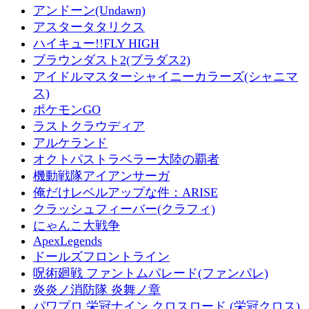
アンドーン(Undawn)
アスタータタリクス
ハイキュー!!FLY HIGH
ブラウンダスト2(ブラダス2)
アイドルマスターシャイニーカラーズ(シャニマ
ス)
ポケモンGO
ラストクラウディア
アルケランド
オクトパストラベラー大陸の覇者
機動戦隊アイアンサーガ
俺だけレベルアップな件：ARISE
クラッシュフィーバー(クラフィ)
にゃんこ大戦争
ApexLegends
ドールズフロントライン
呪術廻戦 ファントムパレード(ファンパレ)
炎炎ノ消防隊 炎舞ノ章
パワプロ 栄冠ナイン クロスロード (栄冠クロス)