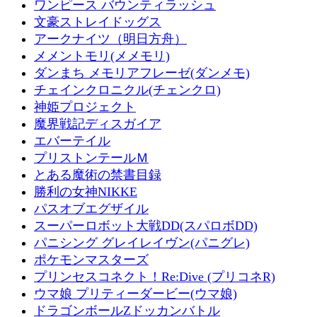
ワンピース バウンティラッシュ
文豪ストレイドッグス
アークナイツ（明日方舟）
メメントモリ(メメモリ)
ダンまち メモリアフレーゼ(ダンメモ)
チェインクロニクル(チェンクロ)
神姫プロジェクト
魔界戦記ディスガイア
エバーテイル
プリストンテールＭ
とある魔術の禁書目録
勝利の女神NIKKE
パスオブエグザイル
スーパーロボット大戦DD(スパロボDD)
パニシング グレイレイヴン(パニグレ)
ポケモンマスターズ
プリンセスコネクト！Re:Dive (プリコネR)
ウマ娘 プリティーダービー(ウマ娘)
ドラゴンボールZドッカンバトル