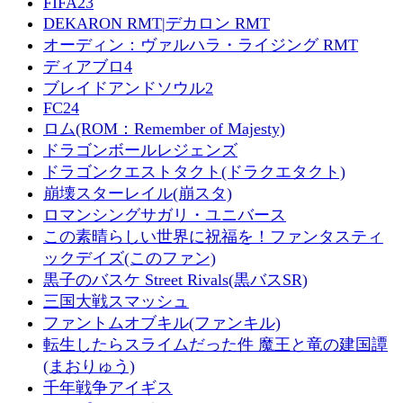
FIFA23
DEKARON RMT|デカロン RMT
オーディン：ヴァルハラ・ライジング RMT
ディアブロ4
ブレイドアンドソウル2
FC24
ロム(ROM：Remember of Majesty)
ドラゴンボールレジェンズ
ドラゴンクエストタクト(ドラクエタクト)
崩壊スターレイル(崩スタ)
ロマンシングサガリ・ユニバース
この素晴らしい世界に祝福を！ファンタスティ
ックデイズ(このファン)
黒子のバスケ Street Rivals(黒バスSR)
三国大戦スマッシュ
ファントムオブキル(ファンキル)
転生したらスライムだった件 魔王と竜の建国譚
(まおりゅう)
千年戦争アイギス