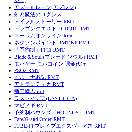
ジ！)
アズールレーン(アズレン)
剣と魔法のログレス
メイプルストーリー RMT
ドラゴンクエスト10 |DQ10 RMT
トーラムオンライン Rmt
ネクソンポイント RMT|NP RMT
「予約制」FF11 RMT
Blade＆Soul (ブレード ソウル) RMT
モバゲー モバコイン 課金代行
PSO2 RMT
イルーナ戦記 RMT
アトランティカ RMT
新三國志 rmt
ラストイデア(LAST IDEA)
マビノギ RMT
予約制ハウンズ（HOUNDS）RMT
Fate/Grand Order RMT
FFBE-FFブレイブエクスヴィアス RMT