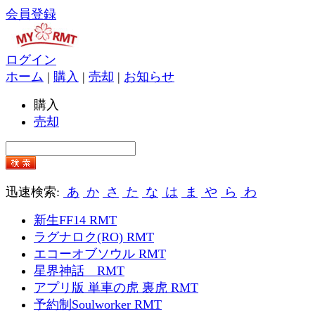
会員登録
ログイン
ホーム
|
購入
|
売却
|
お知らせ
購入
売却
迅速検索:
あ
か
さ
た
な
は
ま
や
ら
わ
新生FF14 RMT
ラグナロク(RO) RMT
エコーオブソウル RMT
星界神話 RMT
アプリ版 単車の虎 裏虎 RMT
予約制Soulworker RMT