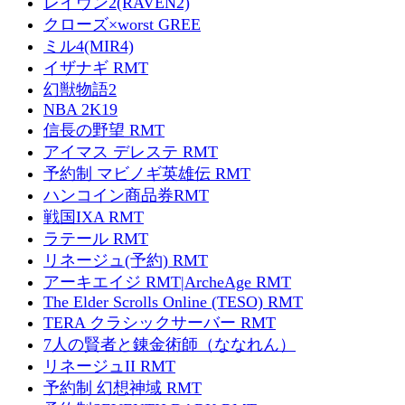
レイヴン2(RAVEN2)
クローズ×worst GREE
ミル4(MIR4)
イザナギ RMT
幻獣物語2
NBA 2K19
信長の野望 RMT
アイマス デレステ RMT
予約制 マビノギ英雄伝 RMT
ハンコイン商品券RMT
戦国IXA RMT
ラテール RMT
リネージュ(予約) RMT
アーキエイジ RMT|ArcheAge RMT
The Elder Scrolls Online (TESO) RMT
TERA クラシックサーバー RMT
7人の賢者と錬金術師（ななれん）
リネージュII RMT
予約制 幻想神域 RMT