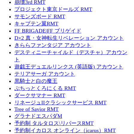
崩壊3rd RMT
プロジェクト東京ドールズ RMT
サモンズボード RMT
キャプテン翼RMT
FF BRIGADE|FF ブリゲイド
D×2 真・女神転生リベレーション アカウント
きららファンタジア アカウント
デスティニーチャイルド（デスチャ）アカウン
ト
遊戯王デュエルリンクス (英語版) アカウント
テリアサーガ アカウント
黒騎士と白の魔王
ぷちっとくろにくる RMT
ダークサマナー RMT
リネージュIIクラシックサービス RMT
Tree of Savior RMT
グラナドエスパダM
予約制 タルタロス\リバースRMT
予約制イカロス オンライン（icarus）RMT