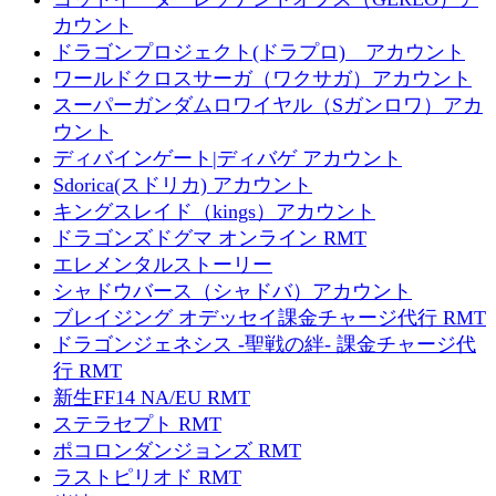
カウント
ドラゴンプロジェクト(ドラプロ) アカウント
ワールドクロスサーガ（ワクサガ）アカウント
スーパーガンダムロワイヤル（Sガンロワ）アカ
ウント
ディバインゲート|ディバゲ アカウント
Sdorica(スドリカ) アカウント
キングスレイド（kings）アカウント
ドラゴンズドグマ オンライン RMT
エレメンタルストーリー
シャドウバース（シャドバ）アカウント
ブレイジング オデッセイ課金チャージ代行 RMT
ドラゴンジェネシス -聖戦の絆- 課金チャージ代
行 RMT
新生FF14 NA/EU RMT
ステラセプト RMT
ポコロンダンジョンズ RMT
ラストピリオド RMT