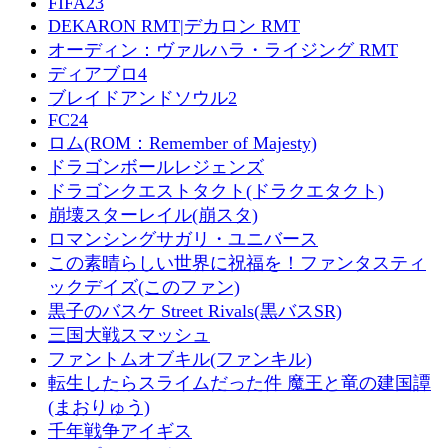
FIFA23
DEKARON RMT|デカロン RMT
オーディン：ヴァルハラ・ライジング RMT
ディアブロ4
ブレイドアンドソウル2
FC24
ロム(ROM：Remember of Majesty)
ドラゴンボールレジェンズ
ドラゴンクエストタクト(ドラクエタクト)
崩壊スターレイル(崩スタ)
ロマンシングサガリ・ユニバース
この素晴らしい世界に祝福を！ファンタスティ
ックデイズ(このファン)
黒子のバスケ Street Rivals(黒バスSR)
三国大戦スマッシュ
ファントムオブキル(ファンキル)
転生したらスライムだった件 魔王と竜の建国譚
(まおりゅう)
千年戦争アイギス