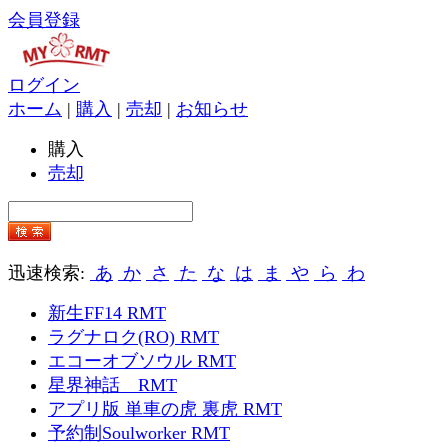
会員登録
ログイン
ホーム
|
購入
|
売却
|
お知らせ
購入
売却
迅速検索:
あ
か
さ
た
な
は
ま
や
ら
わ
新生FF14 RMT
ラグナロク(RO) RMT
エコーオブソウル RMT
星界神話 RMT
アプリ版 単車の虎 裏虎 RMT
予約制Soulworker RMT