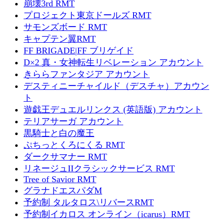
崩壊3rd RMT
プロジェクト東京ドールズ RMT
サモンズボード RMT
キャプテン翼RMT
FF BRIGADE|FF ブリゲイド
D×2 真・女神転生リベレーション アカウント
きららファンタジア アカウント
デスティニーチャイルド（デスチャ）アカウン
ト
遊戯王デュエルリンクス (英語版) アカウント
テリアサーガ アカウント
黒騎士と白の魔王
ぷちっとくろにくる RMT
ダークサマナー RMT
リネージュIIクラシックサービス RMT
Tree of Savior RMT
グラナドエスパダM
予約制 タルタロス\リバースRMT
予約制イカロス オンライン（icarus）RMT