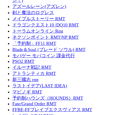
ジ！)
アズールレーン(アズレン)
剣と魔法のログレス
メイプルストーリー RMT
ドラゴンクエスト10 |DQ10 RMT
トーラムオンライン Rmt
ネクソンポイント RMT|NP RMT
「予約制」FF11 RMT
Blade＆Soul (ブレード ソウル) RMT
モバゲー モバコイン 課金代行
PSO2 RMT
イルーナ戦記 RMT
アトランティカ RMT
新三國志 rmt
ラストイデア(LAST IDEA)
マビノギ RMT
予約制ハウンズ（HOUNDS）RMT
Fate/Grand Order RMT
FFBE-FFブレイブエクスヴィアス RMT