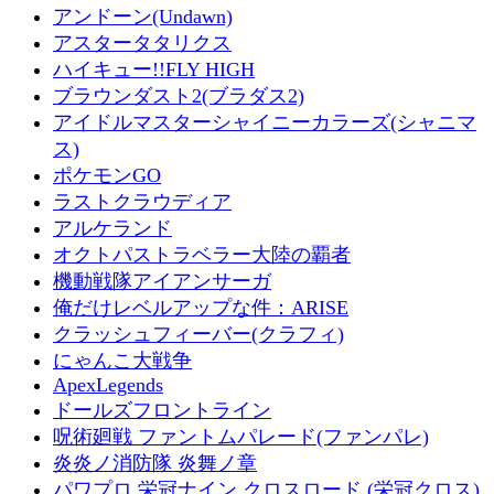
アンドーン(Undawn)
アスタータタリクス
ハイキュー!!FLY HIGH
ブラウンダスト2(ブラダス2)
アイドルマスターシャイニーカラーズ(シャニマ
ス)
ポケモンGO
ラストクラウディア
アルケランド
オクトパストラベラー大陸の覇者
機動戦隊アイアンサーガ
俺だけレベルアップな件：ARISE
クラッシュフィーバー(クラフィ)
にゃんこ大戦争
ApexLegends
ドールズフロントライン
呪術廻戦 ファントムパレード(ファンパレ)
炎炎ノ消防隊 炎舞ノ章
パワプロ 栄冠ナイン クロスロード (栄冠クロス)