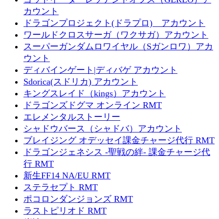
カウント
ドラゴンプロジェクト(ドラプロ) アカウント
ワールドクロスサーガ（ワクサガ）アカウント
スーパーガンダムロワイヤル（Sガンロワ）アカ
ウント
ディバインゲート|ディバゲ アカウント
Sdorica(スドリカ) アカウント
キングスレイド（kings）アカウント
ドラゴンズドグマ オンライン RMT
エレメンタルストーリー
シャドウバース（シャドバ）アカウント
ブレイジング オデッセイ課金チャージ代行 RMT
ドラゴンジェネシス -聖戦の絆- 課金チャージ代
行 RMT
新生FF14 NA/EU RMT
ステラセプト RMT
ポコロンダンジョンズ RMT
ラストピリオド RMT