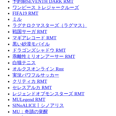
予約制SEVENTH DARK RMT
ワンピース トレジャークルーズ
FIFA19 RMT
ミル
ラグナロクマスターズ（ラグマス）
戦国サーガ RMT
マギアレコード RMT
黒い砂漠モバイル
ドラゴンズシャドウ RMT
乖離性ミリオンアーサー RMT
白猫テニス
オルクスオンライン Rmt
実況パワフルサッカー
クリティカ RMT
セレスアルカ RMT
レジェンドオブモンスターズ RMT
MULegend RMT
SINoALICE丨シノアリス
MU：奇蹟の覚醒