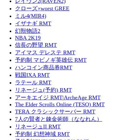
レイヴン2(RAVEN2)
クローズ×worst GREE
ミル4(MIR4)
イザナギ RMT
幻獣物語2
NBA 2K19
信長の野望 RMT
アイマス デレステ RMT
予約制 マビノギ英雄伝 RMT
ハンコイン商品券RMT
戦国IXA RMT
ラテール RMT
リネージュ(予約) RMT
アーキエイジ RMT|ArcheAge RMT
The Elder Scrolls Online (TESO) RMT
TERA クラシックサーバー RMT
7人の賢者と錬金術師（ななれん）
リネージュII RMT
予約制 幻想神域 RMT