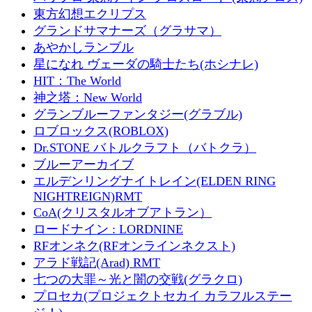
東方幻想エクリプス
グランドサマナーズ（グラサマ）
あやかしランブル
星になれ ヴェーダの騎士たち(ホシナレ)
HIT：The World
神之塔：New World
グランブルーファンタジー(グラブル)
ロブロックス(ROBLOX)
Dr.STONE バトルクラフト（バトクラ）
ブルーアーカイブ
エルデンリングナイトレイン(ELDEN RING
NIGHTREIGN)RMT
CoA(クリスタルオブアトラン）
ロードナイン : LORDNINE
RFオンネク(RFオンラインネクスト)
アラド戦記(Arad) RMT
七つの大罪～光と闇の交戦(グラクロ)
プロセカ(プロジェクトセカイ カラフルステー