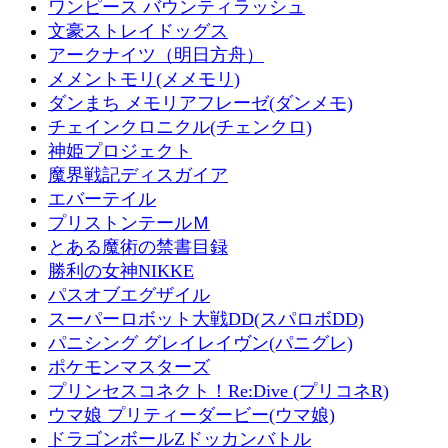
ワンピース バウンティラッシュ
文豪ストレイドッグス
アークナイツ（明日方舟）
メメントモリ(メメモリ)
ダンまち メモリアフレーゼ(ダンメモ)
チェインクロニクル(チェンクロ)
神姫プロジェクト
魔界戦記ディスガイア
エバーテイル
プリストンテールＭ
とある魔術の禁書目録
勝利の女神NIKKE
パスオブエグザイル
スーパーロボット大戦DD(スパロボDD)
パニシング グレイレイヴン(パニグレ)
ポケモンマスターズ
プリンセスコネクト！Re:Dive (プリコネR)
ウマ娘 プリティーダービー(ウマ娘)
ドラゴンボールZドッカンバトル