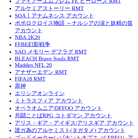
ファイアーエムブレム FE ヒーローズ RMT
アルケミアストーリー RMT
SOA丨アナムネシス アカウント
ポポロクロイス物語 ～ナルシアの涙と妖精の笛
アカウント
NBA 2K20
FFBE幻影戦争
SAO メモリー デフラグ RMT
BLEACH Brave Souls RMT
Madden NFL 20
アナザーエデン RMT
FIFA18 RMT
原神
エリシアオンライン
ミトラスフィア アカウント
オペラオムニア|DFFOO アカウント
共闘ことばRPG コトダマン アカウント
アリス・ギア・アイギス|アリスギア アカウント
誰ガ為のアルケミスト(タガタメ) アカウント
ゴッドイーターレゾナントオプス（GEREO）ア