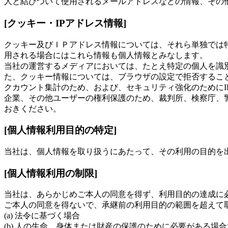
人と結びついて使用されるメールアドレスなどの情報、その
[クッキー・IPアドレス情報]
クッキー及びＩＰアドレス情報については、それら単独では
用される場合にはこれら情報も個人情報とみなします。
当社の運営するメディアにおいては、たとえ特定の個人を識
た、クッキー情報については、ブラウザの設定で拒否するこ
クカウント集計のため、および、セキュリティ強化のためにI
企業、その他ユーザーの権利保護のため、裁判所、検察庁、
おきください。
[個人情報利用目的の特定]
当社は、個人情報を取り扱うにあたって、その利用の目的を
[個人情報利用の制限]
当社は、あらかじめご本人の同意を得ず、利用目的の達成に
ご本人の同意を得ないで、承継前の利用目的の範囲を超えて
(a) 法令に基づく場合
(b) 人の生命、身体または財産の保護のために必要がある