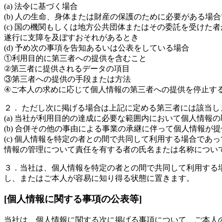
(a) 法令に基づく場合
(b) 人の生命、身体または財産の保護のために必要がある
(c) 国の機関もしくは地方公共団体またはその委託を受け
遂行に支障を及ぼすおそれがあるとき
(d) 予め次の事項を告知あるいは公表をしている場合
①利用目的に第三者への提供を含むこと
②第三者に提供されるデータの項目
③第三者への提供の手段または方法
④ご本人の求めに応じて個人情報の第三者への提供を停止す
２． ただし次に掲げる場合は上記に定める第三者には該当し
(a) 当社が利用目的の達成に必要な範囲内において個人情報
(b) 合併その他の事由による事業の承継に伴って個人情報が
(c) 個人情報を特定の者との間で共同して利用する場合で
情報の管理について責任を有する者の氏名または名称につい
３．当社は、個人情報を特定の者との間で共同して利用する
し、またはご本人が容易に知り得る状態に置きます。
[個人情報に関する事項の公表等]
当社は、個人情報に関する次に掲げる事項について、ご本人