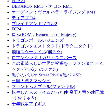
FIFA23
DEKARON RMT|デカロン RMT
オーディン：ヴァルハラ・ライジング RMT
ディアブロ4
ブレイドアンドソウル2
FC24
ロム(ROM：Remember of Majesty)
ドラゴンボールレジェンズ
ドラゴンクエストタクト(ドラクエタクト)
崩壊スターレイル(崩スタ)
ロマンシングサガリ・ユニバース
この素晴らしい世界に祝福を！ファンタスティ
ックデイズ(このファン)
黒子のバスケ Street Rivals(黒バスSR)
三国大戦スマッシュ
ファントムオブキル(ファンキル)
転生したらスライムだった件 魔王と竜の建国譚
(まおりゅう)
千年戦争アイギス