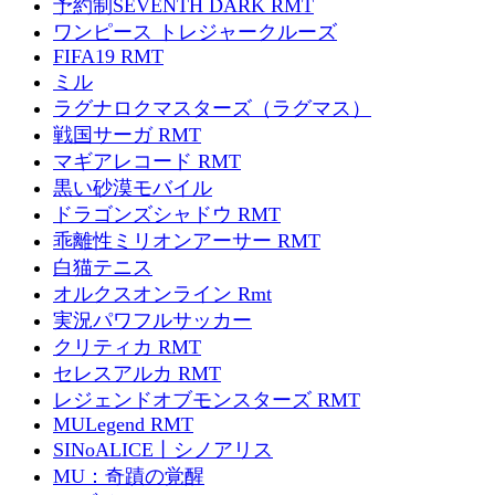
予約制SEVENTH DARK RMT
ワンピース トレジャークルーズ
FIFA19 RMT
ミル
ラグナロクマスターズ（ラグマス）
戦国サーガ RMT
マギアレコード RMT
黒い砂漠モバイル
ドラゴンズシャドウ RMT
乖離性ミリオンアーサー RMT
白猫テニス
オルクスオンライン Rmt
実況パワフルサッカー
クリティカ RMT
セレスアルカ RMT
レジェンドオブモンスターズ RMT
MULegend RMT
SINoALICE丨シノアリス
MU：奇蹟の覚醒