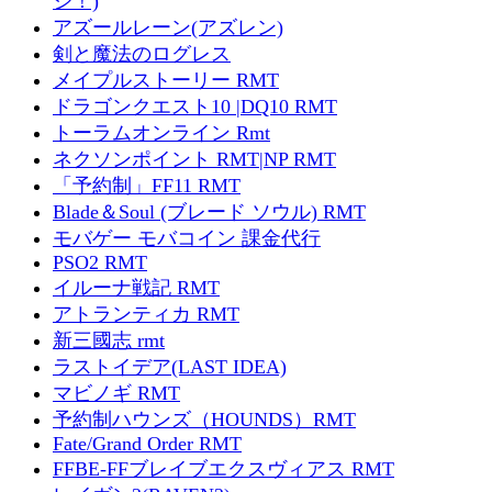
ジ！)
アズールレーン(アズレン)
剣と魔法のログレス
メイプルストーリー RMT
ドラゴンクエスト10 |DQ10 RMT
トーラムオンライン Rmt
ネクソンポイント RMT|NP RMT
「予約制」FF11 RMT
Blade＆Soul (ブレード ソウル) RMT
モバゲー モバコイン 課金代行
PSO2 RMT
イルーナ戦記 RMT
アトランティカ RMT
新三國志 rmt
ラストイデア(LAST IDEA)
マビノギ RMT
予約制ハウンズ（HOUNDS）RMT
Fate/Grand Order RMT
FFBE-FFブレイブエクスヴィアス RMT