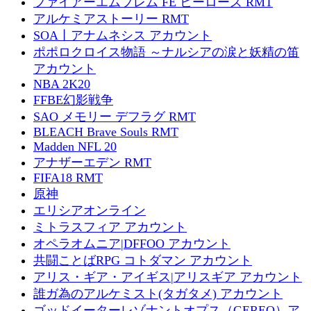
ファイアーエムブレム FE ヒーローズ RMT
アルケミアストーリー RMT
SOA丨アナムネシス アカウント
ポポロクロイス物語 ～ナルシアの涙と妖精の笛
アカウント
NBA 2K20
FFBE幻影戦争
SAO メモリー デフラグ RMT
BLEACH Brave Souls RMT
Madden NFL 20
アナザーエデン RMT
FIFA18 RMT
原神
エリシアオンライン
ミトラスフィア アカウント
オペラオムニア|DFFOO アカウント
共闘ことばRPG コトダマン アカウント
アリス・ギア・アイギス|アリスギア アカウント
誰ガ為のアルケミスト(タガタメ) アカウント
ゴッドイーターレゾナントオプス（GEREO）ア