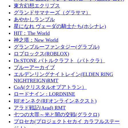
東方幻想エクリプス
グランドサマナーズ（グラサマ）
あやかしランブル
星になれ ヴェーダの騎士たち(ホシナレ)
HIT：The World
神之塔：New World
グランブルーファンタジー(グラブル)
ロブロックス(ROBLOX)
Dr.STONE バトルクラフト（バトクラ）
ブルーアーカイブ
エルデンリングナイトレイン(ELDEN RING
NIGHTREIGN)RMT
CoA(クリスタルオブアトラン）
ロードナイン : LORDNINE
RFオンネク(RFオンラインネクスト)
アラド戦記(Arad) RMT
七つの大罪～光と闇の交戦(グラクロ)
プロセカ(プロジェクトセカイ カラフルステー