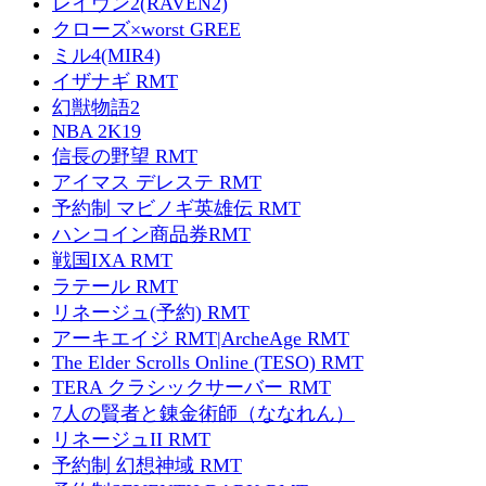
レイヴン2(RAVEN2)
クローズ×worst GREE
ミル4(MIR4)
イザナギ RMT
幻獣物語2
NBA 2K19
信長の野望 RMT
アイマス デレステ RMT
予約制 マビノギ英雄伝 RMT
ハンコイン商品券RMT
戦国IXA RMT
ラテール RMT
リネージュ(予約) RMT
アーキエイジ RMT|ArcheAge RMT
The Elder Scrolls Online (TESO) RMT
TERA クラシックサーバー RMT
7人の賢者と錬金術師（ななれん）
リネージュII RMT
予約制 幻想神域 RMT