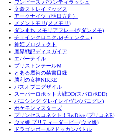
ワンピース バウンティラッシュ
文豪ストレイドッグス
アークナイツ（明日方舟）
メメントモリ(メメモリ)
ダンまち メモリアフレーゼ(ダンメモ)
チェインクロニクル(チェンクロ)
神姫プロジェクト
魔界戦記ディスガイア
エバーテイル
プリストンテールＭ
とある魔術の禁書目録
勝利の女神NIKKE
パスオブエグザイル
スーパーロボット大戦DD(スパロボDD)
パニシング グレイレイヴン(パニグレ)
ポケモンマスターズ
プリンセスコネクト！Re:Dive (プリコネR)
ウマ娘 プリティーダービー(ウマ娘)
ドラゴンボールZドッカンバトル