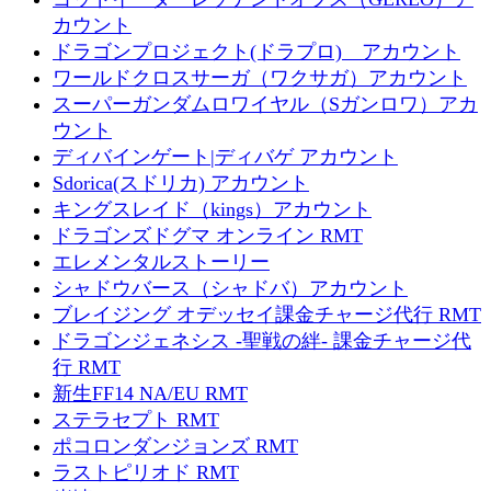
カウント
ドラゴンプロジェクト(ドラプロ) アカウント
ワールドクロスサーガ（ワクサガ）アカウント
スーパーガンダムロワイヤル（Sガンロワ）アカ
ウント
ディバインゲート|ディバゲ アカウント
Sdorica(スドリカ) アカウント
キングスレイド（kings）アカウント
ドラゴンズドグマ オンライン RMT
エレメンタルストーリー
シャドウバース（シャドバ）アカウント
ブレイジング オデッセイ課金チャージ代行 RMT
ドラゴンジェネシス -聖戦の絆- 課金チャージ代
行 RMT
新生FF14 NA/EU RMT
ステラセプト RMT
ポコロンダンジョンズ RMT
ラストピリオド RMT