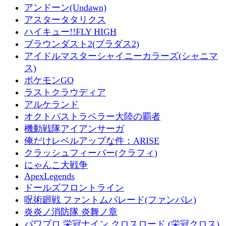
アンドーン(Undawn)
アスタータタリクス
ハイキュー!!FLY HIGH
ブラウンダスト2(ブラダス2)
アイドルマスターシャイニーカラーズ(シャニマ
ス)
ポケモンGO
ラストクラウディア
アルケランド
オクトパストラベラー大陸の覇者
機動戦隊アイアンサーガ
俺だけレベルアップな件：ARISE
クラッシュフィーバー(クラフィ)
にゃんこ大戦争
ApexLegends
ドールズフロントライン
呪術廻戦 ファントムパレード(ファンパレ)
炎炎ノ消防隊 炎舞ノ章
パワプロ 栄冠ナイン クロスロード (栄冠クロス)