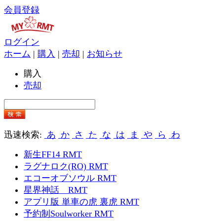
会員登録
ログイン
ホーム
|
購入
|
売却
|
お知らせ
購入
売却
迅速検索:
あ
か
さ
た
な
は
ま
や
ら
わ
新生FF14 RMT
ラグナロク(RO) RMT
エコーオブソウル RMT
星界神話 RMT
アプリ版 単車の虎 裏虎 RMT
予約制Soulworker RMT