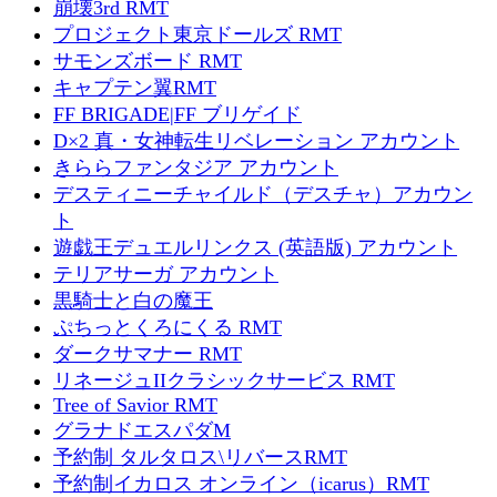
崩壊3rd RMT
プロジェクト東京ドールズ RMT
サモンズボード RMT
キャプテン翼RMT
FF BRIGADE|FF ブリゲイド
D×2 真・女神転生リベレーション アカウント
きららファンタジア アカウント
デスティニーチャイルド（デスチャ）アカウン
ト
遊戯王デュエルリンクス (英語版) アカウント
テリアサーガ アカウント
黒騎士と白の魔王
ぷちっとくろにくる RMT
ダークサマナー RMT
リネージュIIクラシックサービス RMT
Tree of Savior RMT
グラナドエスパダM
予約制 タルタロス\リバースRMT
予約制イカロス オンライン（icarus）RMT