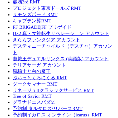
崩壊3rd RMT
プロジェクト東京ドールズ RMT
サモンズボード RMT
キャプテン翼RMT
FF BRIGADE|FF ブリゲイド
D×2 真・女神転生リベレーション アカウント
きららファンタジア アカウント
デスティニーチャイルド（デスチャ）アカウン
ト
遊戯王デュエルリンクス (英語版) アカウント
テリアサーガ アカウント
黒騎士と白の魔王
ぷちっとくろにくる RMT
ダークサマナー RMT
リネージュIIクラシックサービス RMT
Tree of Savior RMT
グラナドエスパダM
予約制 タルタロス\リバースRMT
予約制イカロス オンライン（icarus）RMT