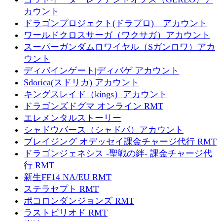
カウント
ドラゴンプロジェクト(ドラプロ) アカウント
ワールドクロスサーガ（ワクサガ）アカウント
スーパーガンダムロワイヤル（Sガンロワ）アカ
ウント
ディバインゲート|ディバゲ アカウント
Sdorica(スドリカ) アカウント
キングスレイド（kings）アカウント
ドラゴンズドグマ オンライン RMT
エレメンタルストーリー
シャドウバース（シャドバ）アカウント
ブレイジング オデッセイ課金チャージ代行 RMT
ドラゴンジェネシス -聖戦の絆- 課金チャージ代
行 RMT
新生FF14 NA/EU RMT
ステラセプト RMT
ポコロンダンジョンズ RMT
ラストピリオド RMT