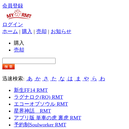
会員登録
ログイン
ホーム
|
購入
|
売却
|
お知らせ
購入
売却
迅速検索:
あ
か
さ
た
な
は
ま
や
ら
わ
新生FF14 RMT
ラグナロク(RO) RMT
エコーオブソウル RMT
星界神話 RMT
アプリ版 単車の虎 裏虎 RMT
予約制Soulworker RMT