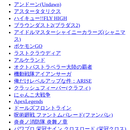
アンドーン(Undawn)
アスタータタリクス
ハイキュー!!FLY HIGH
ブラウンダスト2(ブラダス2)
アイドルマスターシャイニーカラーズ(シャニマ
ス)
ポケモンGO
ラストクラウディア
アルケランド
オクトパストラベラー大陸の覇者
機動戦隊アイアンサーガ
俺だけレベルアップな件：ARISE
クラッシュフィーバー(クラフィ)
にゃんこ大戦争
ApexLegends
ドールズフロントライン
呪術廻戦 ファントムパレード(ファンパレ)
炎炎ノ消防隊 炎舞ノ章
パワプロ 栄冠ナイン クロスロード (栄冠クロス)