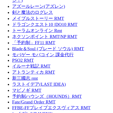
ジ！)
アズールレーン(アズレン)
剣と魔法のログレス
メイプルストーリー RMT
ドラゴンクエスト10 |DQ10 RMT
トーラムオンライン Rmt
ネクソンポイント RMT|NP RMT
「予約制」FF11 RMT
Blade＆Soul (ブレード ソウル) RMT
モバゲー モバコイン 課金代行
PSO2 RMT
イルーナ戦記 RMT
アトランティカ RMT
新三國志 rmt
ラストイデア(LAST IDEA)
マビノギ RMT
予約制ハウンズ（HOUNDS）RMT
Fate/Grand Order RMT
FFBE-FFブレイブエクスヴィアス RMT