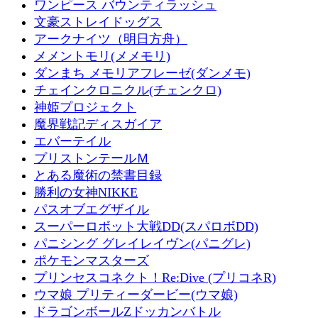
ワンピース バウンティラッシュ
文豪ストレイドッグス
アークナイツ（明日方舟）
メメントモリ(メメモリ)
ダンまち メモリアフレーゼ(ダンメモ)
チェインクロニクル(チェンクロ)
神姫プロジェクト
魔界戦記ディスガイア
エバーテイル
プリストンテールＭ
とある魔術の禁書目録
勝利の女神NIKKE
パスオブエグザイル
スーパーロボット大戦DD(スパロボDD)
パニシング グレイレイヴン(パニグレ)
ポケモンマスターズ
プリンセスコネクト！Re:Dive (プリコネR)
ウマ娘 プリティーダービー(ウマ娘)
ドラゴンボールZドッカンバトル