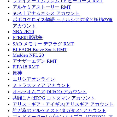
ファイアーエムブレム FE ヒーローズ RMT
アルケミアストーリー RMT
SOA丨アナムネシス アカウント
ポポロクロイス物語 ～ナルシアの涙と妖精の笛
アカウント
NBA 2K20
FFBE幻影戦争
SAO メモリー デフラグ RMT
BLEACH Brave Souls RMT
Madden NFL 20
アナザーエデン RMT
FIFA18 RMT
原神
エリシアオンライン
ミトラスフィア アカウント
オペラオムニア|DFFOO アカウント
共闘ことばRPG コトダマン アカウント
アリス・ギア・アイギス|アリスギア アカウント
誰ガ為のアルケミスト(タガタメ) アカウント
ゴッドイーターレゾナントオプス（GEREO）ア