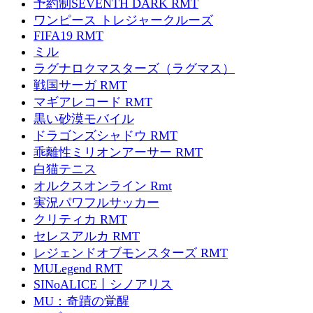
予約制SEVENTH DARK RMT
ワンピース トレジャークルーズ
FIFA19 RMT
ミル
ラグナロクマスターズ（ラグマス）
戦国サーガ RMT
マギアレコード RMT
黒い砂漠モバイル
ドラゴンズシャドウ RMT
乖離性ミリオンアーサー RMT
白猫テニス
オルクスオンライン Rmt
実況パワフルサッカー
クリティカ RMT
セレスアルカ RMT
レジェンドオブモンスターズ RMT
MULegend RMT
SINoALICE丨シノアリス
MU：奇蹟の覚醒