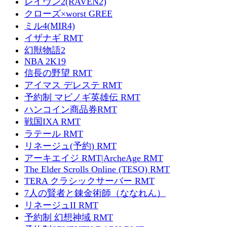
レイヴン2(RAVEN2)
クローズ×worst GREE
ミル4(MIR4)
イザナギ RMT
幻獣物語2
NBA 2K19
信長の野望 RMT
アイマス デレステ RMT
予約制 マビノギ英雄伝 RMT
ハンコイン商品券RMT
戦国IXA RMT
ラテール RMT
リネージュ(予約) RMT
アーキエイジ RMT|ArcheAge RMT
The Elder Scrolls Online (TESO) RMT
TERA クラシックサーバー RMT
7人の賢者と錬金術師（ななれん）
リネージュII RMT
予約制 幻想神域 RMT