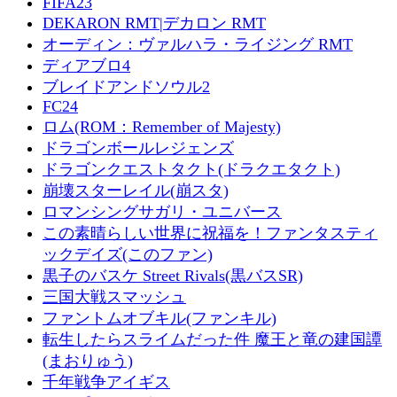
FIFA23
DEKARON RMT|デカロン RMT
オーディン：ヴァルハラ・ライジング RMT
ディアブロ4
ブレイドアンドソウル2
FC24
ロム(ROM：Remember of Majesty)
ドラゴンボールレジェンズ
ドラゴンクエストタクト(ドラクエタクト)
崩壊スターレイル(崩スタ)
ロマンシングサガリ・ユニバース
この素晴らしい世界に祝福を！ファンタスティ
ックデイズ(このファン)
黒子のバスケ Street Rivals(黒バスSR)
三国大戦スマッシュ
ファントムオブキル(ファンキル)
転生したらスライムだった件 魔王と竜の建国譚
(まおりゅう)
千年戦争アイギス