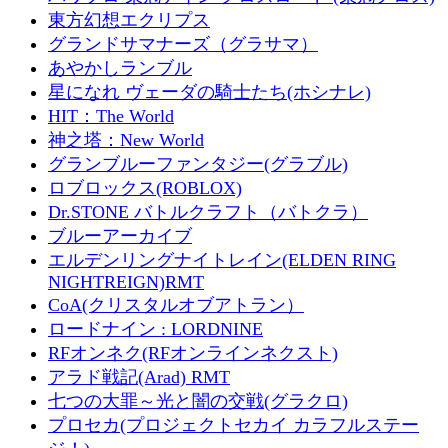
東方幻想エクリプス
グランドサマナーズ（グラサマ）
あやかしランブル
星になれ ヴェーダの騎士たち(ホシナレ)
HIT：The World
神之塔：New World
グランブルーファンタジー(グラブル)
ロブロックス(ROBLOX)
Dr.STONE バトルクラフト（バトクラ）
ブルーアーカイブ
エルデンリングナイトレイン(ELDEN RING
NIGHTREIGN)RMT
CoA(クリスタルオブアトラン）
ロードナイン : LORDNINE
RFオンネク(RFオンラインネクスト)
アラド戦記(Arad) RMT
七つの大罪～光と闇の交戦(グラクロ)
プロセカ(プロジェクトセカイ カラフルステー