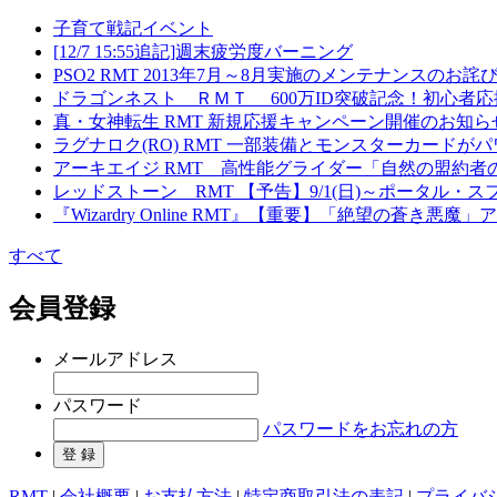
子育て戦記イベント
[12/7 15:55追記]週末疲労度バーニング
PSO2 RMT 2013年7月～8月実施のメンテナンスの
ドラゴンネスト ＲＭＴ 600万ID突破記念！初心者
真・女神転生 RMT 新規応援キャンペーン開催のお知ら
ラグナロク(RO) RMT 一部装備とモンスターカード
アーキエイジ RMT 高性能グライダー「自然の盟約者
レッドストーン RMT 【予告】9/1(日)～ポータル
『Wizardry Online RMT』【重要】「絶望の蒼き
すべて
会員登録
メールアドレス
パスワード
パスワードをお忘れの方
RMT
|
会社概要
|
お支払方法
|
特定商取引法の表記
|
プライバ