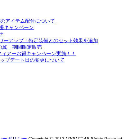
お詫びのアイテム配付について
応援キャンペーン
せ
がパワーアップ！特定装備とのセット効果を追加
の翼」期間限定販売
・スフィアーお得キャンペーン実施！！
悪魔」アップデート日の変更について
シーポリシー
Copyright © 2013 MYRMT All Rights Reserved.