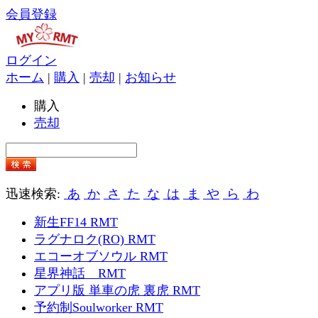
会員登録
ログイン
ホーム
|
購入
|
売却
|
お知らせ
購入
売却
迅速検索:
あ
か
さ
た
な
は
ま
や
ら
わ
新生FF14 RMT
ラグナロク(RO) RMT
エコーオブソウル RMT
星界神話 RMT
アプリ版 単車の虎 裏虎 RMT
予約制Soulworker RMT