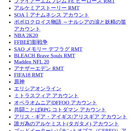
ファイアーエムブレム FE ヒーローズ RMT
アルケミアストーリー RMT
SOA丨アナムネシス アカウント
ポポロクロイス物語 ～ナルシアの涙と妖精の笛
アカウント
NBA 2K20
FFBE幻影戦争
SAO メモリー デフラグ RMT
BLEACH Brave Souls RMT
Madden NFL 20
アナザーエデン RMT
FIFA18 RMT
原神
エリシアオンライン
ミトラスフィア アカウント
オペラオムニア|DFFOO アカウント
共闘ことばRPG コトダマン アカウント
アリス・ギア・アイギス|アリスギア アカウント
誰ガ為のアルケミスト(タガタメ) アカウント
ゴッドイーターレゾナントオプス（GEREO）ア