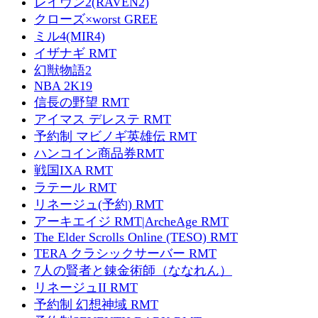
レイヴン2(RAVEN2)
クローズ×worst GREE
ミル4(MIR4)
イザナギ RMT
幻獣物語2
NBA 2K19
信長の野望 RMT
アイマス デレステ RMT
予約制 マビノギ英雄伝 RMT
ハンコイン商品券RMT
戦国IXA RMT
ラテール RMT
リネージュ(予約) RMT
アーキエイジ RMT|ArcheAge RMT
The Elder Scrolls Online (TESO) RMT
TERA クラシックサーバー RMT
7人の賢者と錬金術師（ななれん）
リネージュII RMT
予約制 幻想神域 RMT