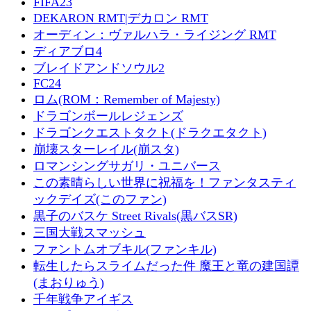
FIFA23
DEKARON RMT|デカロン RMT
オーディン：ヴァルハラ・ライジング RMT
ディアブロ4
ブレイドアンドソウル2
FC24
ロム(ROM：Remember of Majesty)
ドラゴンボールレジェンズ
ドラゴンクエストタクト(ドラクエタクト)
崩壊スターレイル(崩スタ)
ロマンシングサガリ・ユニバース
この素晴らしい世界に祝福を！ファンタスティ
ックデイズ(このファン)
黒子のバスケ Street Rivals(黒バスSR)
三国大戦スマッシュ
ファントムオブキル(ファンキル)
転生したらスライムだった件 魔王と竜の建国譚
(まおりゅう)
千年戦争アイギス