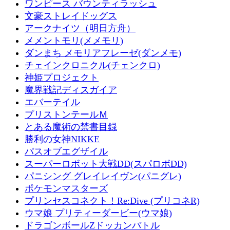
ワンピース バウンティラッシュ
文豪ストレイドッグス
アークナイツ（明日方舟）
メメントモリ(メメモリ)
ダンまち メモリアフレーゼ(ダンメモ)
チェインクロニクル(チェンクロ)
神姫プロジェクト
魔界戦記ディスガイア
エバーテイル
プリストンテールＭ
とある魔術の禁書目録
勝利の女神NIKKE
パスオブエグザイル
スーパーロボット大戦DD(スパロボDD)
パニシング グレイレイヴン(パニグレ)
ポケモンマスターズ
プリンセスコネクト！Re:Dive (プリコネR)
ウマ娘 プリティーダービー(ウマ娘)
ドラゴンボールZドッカンバトル