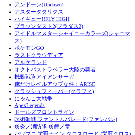
アンドーン(Undawn)
アスタータタリクス
ハイキュー!!FLY HIGH
ブラウンダスト2(ブラダス2)
アイドルマスターシャイニーカラーズ(シャニマ
ス)
ポケモンGO
ラストクラウディア
アルケランド
オクトパストラベラー大陸の覇者
機動戦隊アイアンサーガ
俺だけレベルアップな件：ARISE
クラッシュフィーバー(クラフィ)
にゃんこ大戦争
ApexLegends
ドールズフロントライン
呪術廻戦 ファントムパレード(ファンパレ)
炎炎ノ消防隊 炎舞ノ章
パワプロ 栄冠ナイン クロスロード (栄冠クロス)