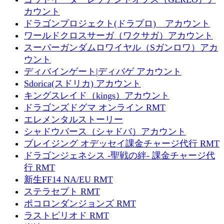
カウント
ドラゴンプロジェクト(ドラプロ) アカウント
ワールドクロスサーガ（ワクサガ）アカウント
スーパーガンダムロワイヤル（Sガンロワ）アカ
ウント
ディバインゲート|ディバゲ アカウント
Sdorica(スドリカ) アカウント
キングスレイド（kings）アカウント
ドラゴンズドグマ オンライン RMT
エレメンタルストーリー
シャドウバース（シャドバ）アカウント
ブレイジング オデッセイ課金チャージ代行 RMT
ドラゴンジェネシス -聖戦の絆- 課金チャージ代
行 RMT
新生FF14 NA/EU RMT
ステラセプト RMT
ポコロンダンジョンズ RMT
ラストピリオド RMT