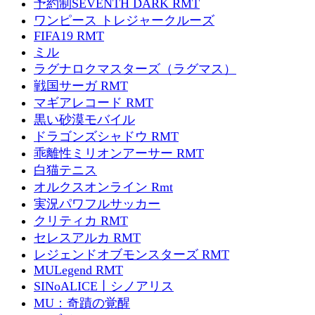
予約制SEVENTH DARK RMT
ワンピース トレジャークルーズ
FIFA19 RMT
ミル
ラグナロクマスターズ（ラグマス）
戦国サーガ RMT
マギアレコード RMT
黒い砂漠モバイル
ドラゴンズシャドウ RMT
乖離性ミリオンアーサー RMT
白猫テニス
オルクスオンライン Rmt
実況パワフルサッカー
クリティカ RMT
セレスアルカ RMT
レジェンドオブモンスターズ RMT
MULegend RMT
SINoALICE丨シノアリス
MU：奇蹟の覚醒