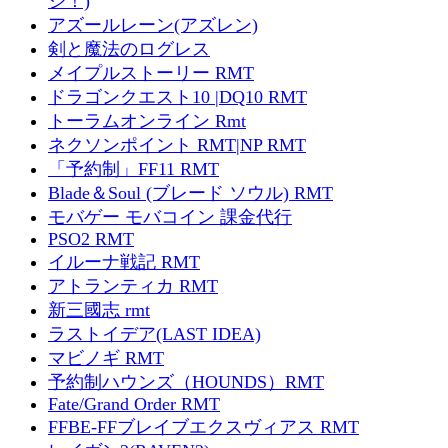
ジ！)
アズールレーン(アズレン)
剣と魔法のログレス
メイプルストーリー RMT
ドラゴンクエスト10 |DQ10 RMT
トーラムオンライン Rmt
ネクソンポイント RMT|NP RMT
「予約制」FF11 RMT
Blade＆Soul (ブレード ソウル) RMT
モバゲー モバコイン 課金代行
PSO2 RMT
イルーナ戦記 RMT
アトランティカ RMT
新三國志 rmt
ラストイデア(LAST IDEA)
マビノギ RMT
予約制ハウンズ（HOUNDS）RMT
Fate/Grand Order RMT
FFBE-FFブレイブエクスヴィアス RMT