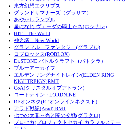
東方幻想エクリプス
グランドサマナーズ（グラサマ）
あやかしランブル
星になれ ヴェーダの騎士たち(ホシナレ)
HIT：The World
神之塔：New World
グランブルーファンタジー(グラブル)
ロブロックス(ROBLOX)
Dr.STONE バトルクラフト（バトクラ）
ブルーアーカイブ
エルデンリングナイトレイン(ELDEN RING
NIGHTREIGN)RMT
CoA(クリスタルオブアトラン）
ロードナイン : LORDNINE
RFオンネク(RFオンラインネクスト)
アラド戦記(Arad) RMT
七つの大罪～光と闇の交戦(グラクロ)
プロセカ(プロジェクトセカイ カラフルステー