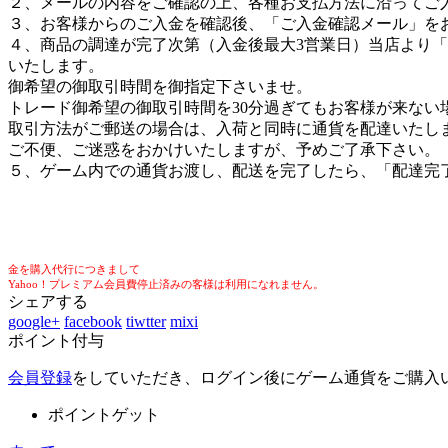
２、メールの内容をご確認の上、各種お支払方法に沿ってご
３、お客様からのご入金を確認後、「ご入金確認メール」を
４、商品の調達が完了次第（入金後最大3営業日）当店より
いたします。
御希望の御取引時間を御指定下さいませ。
トレード御希望の御取引時間を30分過ぎてもお客様が来ない
取引方法がご郵送の場合は、入荷と同時に通貨を配達いたし
ご不便、ご迷惑をおかけいたしますが、予めご了承下さい。
５、ゲーム内での通貨お渡し、配送を完了したら、「配達完
金を購入代行につきまして
Yahoo！プレミアム会員費停止済みの客様は利用になれません。
シェアする
google+
facebook
tiwtter
mixi
ポイント付与
会員登録
をしていただき、ログイン後にゲーム通貨をご購入
ポイントゲット