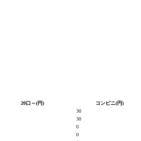
20口～(円)
コンピニ(円)
30
30
0
0