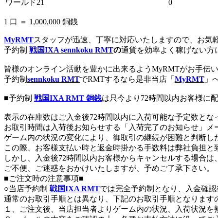
ワールド21
0
1 口 ＝ 1,000,000 銅銭
MyRMT
スタッフが迅速、丁寧に対応いたしますので、お気
予約制
戦国IXA sennkoku RMT
の
通貨を効率よく稼げない方
皆様のオンライン活動を豊かに出来るようMyRMTがお手伝
予約制
sennkoku RMT
でRMTするなら是非当店「
MyRMT
」
■予約制
戦国IXA RMT 銅銭
は只今より72時間以内お客様に
表示の在庫数はご入金後72時間以内に入荷可能な予定数とな
お取引時間は入荷後お知らせする「入荷完了のお知らせ」メ
ゲーム内の状況の変化により、御取引の継続が困難と判断し
この際、お客様支払い時と返金時掛かる手数料は弊社負担と
しかし、入金後72時間以内お客様からキャンセルする場合
ご不便、ご迷惑をおかけいたしますが、予めご了承下さい。
■ご注文時の注意事項■
○当店予約制
戦国IXA RMT
では完全予約制となり、入金確認
通常のお取引手順とは異なり、下記のお取引手順となります
１、ご注文後、当店担当者よりゲーム内の状況、入荷状況を