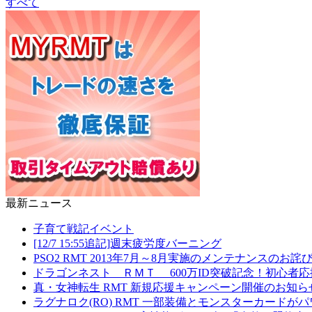
すべて
最新ニュース
子育て戦記イベント
[12/7 15:55追記]週末疲労度バーニング
PSO2 RMT 2013年7月～8月実施のメンテナンスの
ドラゴンネスト ＲＭＴ 600万ID突破記念！初心者
真・女神転生 RMT 新規応援キャンペーン開催のお知ら
ラグナロク(RO) RMT 一部装備とモンスターカード