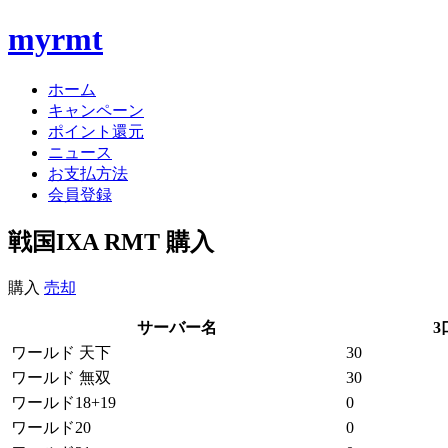
myrmt
ホーム
キャンペーン
ポイント還元
ニュース
お支払方法
会員登録
戦国IXA RMT 購入
購入
売却
サーバー名
3
ワールド 天下
30
ワールド 無双
30
ワールド18+19
0
ワールド20
0