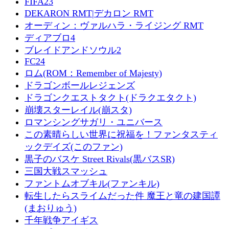
FIFA23
DEKARON RMT|デカロン RMT
オーディン：ヴァルハラ・ライジング RMT
ディアブロ4
ブレイドアンドソウル2
FC24
ロム(ROM：Remember of Majesty)
ドラゴンボールレジェンズ
ドラゴンクエストタクト(ドラクエタクト)
崩壊スターレイル(崩スタ)
ロマンシングサガリ・ユニバース
この素晴らしい世界に祝福を！ファンタスティ
ックデイズ(このファン)
黒子のバスケ Street Rivals(黒バスSR)
三国大戦スマッシュ
ファントムオブキル(ファンキル)
転生したらスライムだった件 魔王と竜の建国譚
(まおりゅう)
千年戦争アイギス