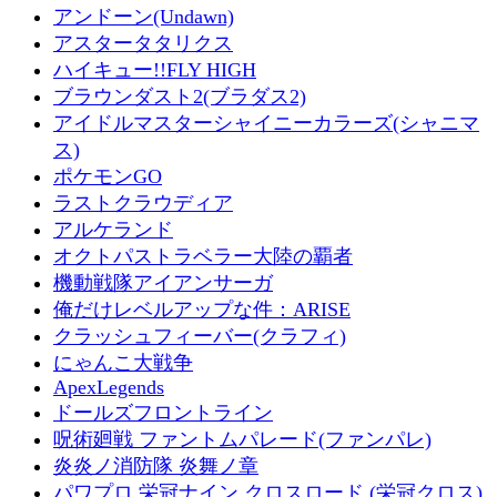
アンドーン(Undawn)
アスタータタリクス
ハイキュー!!FLY HIGH
ブラウンダスト2(ブラダス2)
アイドルマスターシャイニーカラーズ(シャニマ
ス)
ポケモンGO
ラストクラウディア
アルケランド
オクトパストラベラー大陸の覇者
機動戦隊アイアンサーガ
俺だけレベルアップな件：ARISE
クラッシュフィーバー(クラフィ)
にゃんこ大戦争
ApexLegends
ドールズフロントライン
呪術廻戦 ファントムパレード(ファンパレ)
炎炎ノ消防隊 炎舞ノ章
パワプロ 栄冠ナイン クロスロード (栄冠クロス)