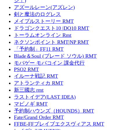
ジ！)
アズールレーン(アズレン)
剣と魔法のログレス
メイプルストーリー RMT
ドラゴンクエスト10 |DQ10 RMT
トーラムオンライン Rmt
ネクソンポイント RMT|NP RMT
「予約制」FF11 RMT
Blade＆Soul (ブレード ソウル) RMT
モバゲー モバコイン 課金代行
PSO2 RMT
イルーナ戦記 RMT
アトランティカ RMT
新三國志 rmt
ラストイデア(LAST IDEA)
マビノギ RMT
予約制ハウンズ（HOUNDS）RMT
Fate/Grand Order RMT
FFBE-FFブレイブエクスヴィアス RMT