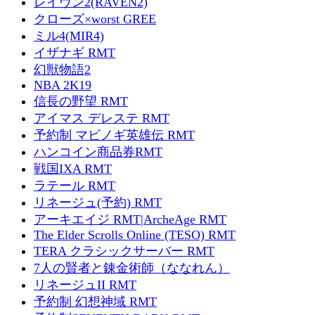
レイヴン2(RAVEN2)
クローズ×worst GREE
ミル4(MIR4)
イザナギ RMT
幻獣物語2
NBA 2K19
信長の野望 RMT
アイマス デレステ RMT
予約制 マビノギ英雄伝 RMT
ハンコイン商品券RMT
戦国IXA RMT
ラテール RMT
リネージュ(予約) RMT
アーキエイジ RMT|ArcheAge RMT
The Elder Scrolls Online (TESO) RMT
TERA クラシックサーバー RMT
7人の賢者と錬金術師（ななれん）
リネージュII RMT
予約制 幻想神域 RMT