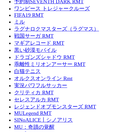
予約制SEVENTH DARK RMT
ワンピース トレジャークルーズ
FIFA19 RMT
ミル
ラグナロクマスターズ（ラグマス）
戦国サーガ RMT
マギアレコード RMT
黒い砂漠モバイル
ドラゴンズシャドウ RMT
乖離性ミリオンアーサー RMT
白猫テニス
オルクスオンライン Rmt
実況パワフルサッカー
クリティカ RMT
セレスアルカ RMT
レジェンドオブモンスターズ RMT
MULegend RMT
SINoALICE丨シノアリス
MU：奇蹟の覚醒