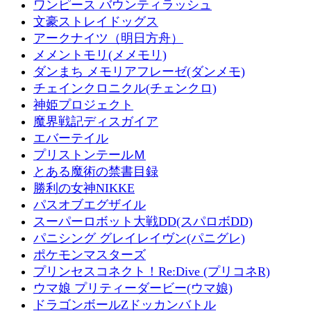
ワンピース バウンティラッシュ
文豪ストレイドッグス
アークナイツ（明日方舟）
メメントモリ(メメモリ)
ダンまち メモリアフレーゼ(ダンメモ)
チェインクロニクル(チェンクロ)
神姫プロジェクト
魔界戦記ディスガイア
エバーテイル
プリストンテールＭ
とある魔術の禁書目録
勝利の女神NIKKE
パスオブエグザイル
スーパーロボット大戦DD(スパロボDD)
パニシング グレイレイヴン(パニグレ)
ポケモンマスターズ
プリンセスコネクト！Re:Dive (プリコネR)
ウマ娘 プリティーダービー(ウマ娘)
ドラゴンボールZドッカンバトル