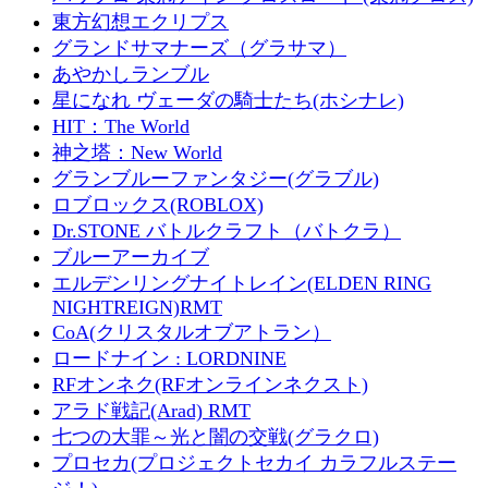
東方幻想エクリプス
グランドサマナーズ（グラサマ）
あやかしランブル
星になれ ヴェーダの騎士たち(ホシナレ)
HIT：The World
神之塔：New World
グランブルーファンタジー(グラブル)
ロブロックス(ROBLOX)
Dr.STONE バトルクラフト（バトクラ）
ブルーアーカイブ
エルデンリングナイトレイン(ELDEN RING
NIGHTREIGN)RMT
CoA(クリスタルオブアトラン）
ロードナイン : LORDNINE
RFオンネク(RFオンラインネクスト)
アラド戦記(Arad) RMT
七つの大罪～光と闇の交戦(グラクロ)
プロセカ(プロジェクトセカイ カラフルステー