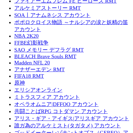
ファイアーエムブレム FE ヒーローズ RMT
アルケミアストーリー RMT
SOA丨アナムネシス アカウント
ポポロクロイス物語 ～ナルシアの涙と妖精の笛
アカウント
NBA 2K20
FFBE幻影戦争
SAO メモリー デフラグ RMT
BLEACH Brave Souls RMT
Madden NFL 20
アナザーエデン RMT
FIFA18 RMT
原神
エリシアオンライン
ミトラスフィア アカウント
オペラオムニア|DFFOO アカウント
共闘ことばRPG コトダマン アカウント
アリス・ギア・アイギス|アリスギア アカウント
誰ガ為のアルケミスト(タガタメ) アカウント
ゴッドイーターレゾナントオプス（GEREO）ア