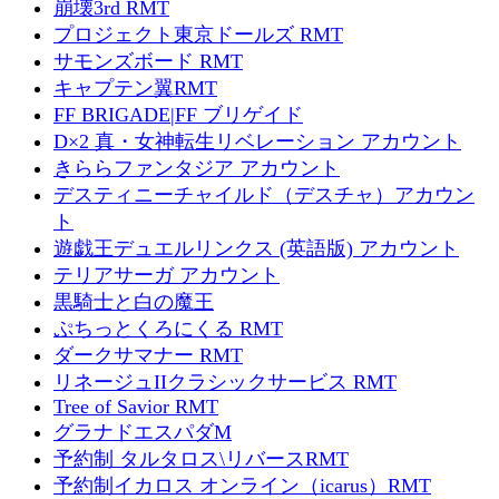
崩壊3rd RMT
プロジェクト東京ドールズ RMT
サモンズボード RMT
キャプテン翼RMT
FF BRIGADE|FF ブリゲイド
D×2 真・女神転生リベレーション アカウント
きららファンタジア アカウント
デスティニーチャイルド（デスチャ）アカウン
ト
遊戯王デュエルリンクス (英語版) アカウント
テリアサーガ アカウント
黒騎士と白の魔王
ぷちっとくろにくる RMT
ダークサマナー RMT
リネージュIIクラシックサービス RMT
Tree of Savior RMT
グラナドエスパダM
予約制 タルタロス\リバースRMT
予約制イカロス オンライン（icarus）RMT