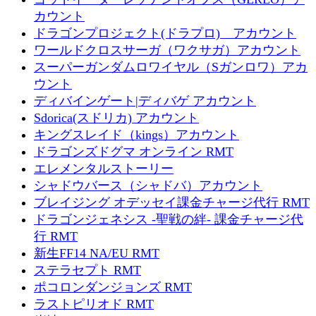
カウント
ドラゴンプロジェクト(ドラプロ) アカウント
ワールドクロスサーガ（ワクサガ）アカウント
スーパーガンダムロワイヤル（Sガンロワ）アカ
ウント
ディバインゲート|ディバゲ アカウント
Sdorica(スドリカ) アカウント
キングスレイド（kings）アカウント
ドラゴンズドグマ オンライン RMT
エレメンタルストーリー
シャドウバース（シャドバ）アカウント
ブレイジング オデッセイ課金チャージ代行 RMT
ドラゴンジェネシス -聖戦の絆- 課金チャージ代
行 RMT
新生FF14 NA/EU RMT
ステラセプト RMT
ポコロンダンジョンズ RMT
ラストピリオド RMT