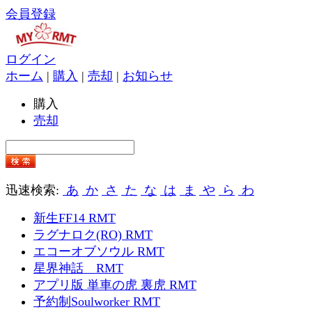
会員登録
ログイン
ホーム
|
購入
|
売却
|
お知らせ
購入
売却
迅速検索:
あ
か
さ
た
な
は
ま
や
ら
わ
新生FF14 RMT
ラグナロク(RO) RMT
エコーオブソウル RMT
星界神話 RMT
アプリ版 単車の虎 裏虎 RMT
予約制Soulworker RMT