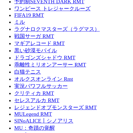
予約制SEVENTH DARK RMT
ワンピース トレジャークルーズ
FIFA19 RMT
ミル
ラグナロクマスターズ（ラグマス）
戦国サーガ RMT
マギアレコード RMT
黒い砂漠モバイル
ドラゴンズシャドウ RMT
乖離性ミリオンアーサー RMT
白猫テニス
オルクスオンライン Rmt
実況パワフルサッカー
クリティカ RMT
セレスアルカ RMT
レジェンドオブモンスターズ RMT
MULegend RMT
SINoALICE丨シノアリス
MU：奇蹟の覚醒