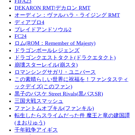
FIFA23
DEKARON RMT|デカロン RMT
オーディン：ヴァルハラ・ライジング RMT
ディアブロ4
ブレイドアンドソウル2
FC24
ロム(ROM：Remember of Majesty)
ドラゴンボールレジェンズ
ドラゴンクエストタクト(ドラクエタクト)
崩壊スターレイル(崩スタ)
ロマンシングサガリ・ユニバース
この素晴らしい世界に祝福を！ファンタスティ
ックデイズ(このファン)
黒子のバスケ Street Rivals(黒バスSR)
三国大戦スマッシュ
ファントムオブキル(ファンキル)
転生したらスライムだった件 魔王と竜の建国譚
(まおりゅう)
千年戦争アイギス