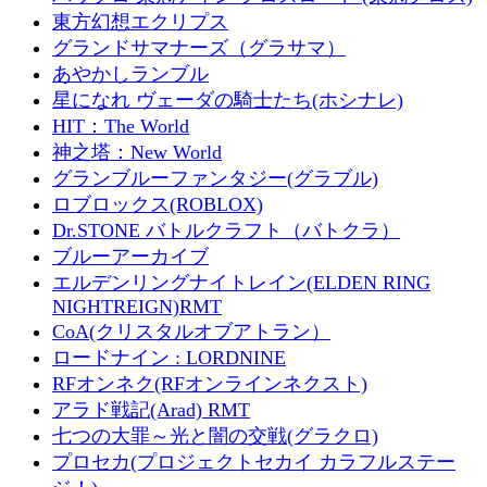
東方幻想エクリプス
グランドサマナーズ（グラサマ）
あやかしランブル
星になれ ヴェーダの騎士たち(ホシナレ)
HIT：The World
神之塔：New World
グランブルーファンタジー(グラブル)
ロブロックス(ROBLOX)
Dr.STONE バトルクラフト（バトクラ）
ブルーアーカイブ
エルデンリングナイトレイン(ELDEN RING
NIGHTREIGN)RMT
CoA(クリスタルオブアトラン）
ロードナイン : LORDNINE
RFオンネク(RFオンラインネクスト)
アラド戦記(Arad) RMT
七つの大罪～光と闇の交戦(グラクロ)
プロセカ(プロジェクトセカイ カラフルステー