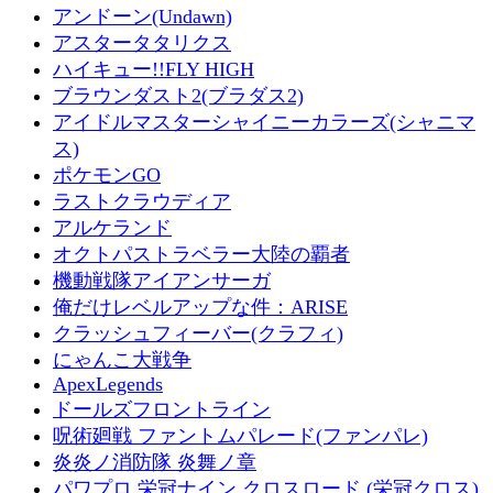
アンドーン(Undawn)
アスタータタリクス
ハイキュー!!FLY HIGH
ブラウンダスト2(ブラダス2)
アイドルマスターシャイニーカラーズ(シャニマ
ス)
ポケモンGO
ラストクラウディア
アルケランド
オクトパストラベラー大陸の覇者
機動戦隊アイアンサーガ
俺だけレベルアップな件：ARISE
クラッシュフィーバー(クラフィ)
にゃんこ大戦争
ApexLegends
ドールズフロントライン
呪術廻戦 ファントムパレード(ファンパレ)
炎炎ノ消防隊 炎舞ノ章
パワプロ 栄冠ナイン クロスロード (栄冠クロス)