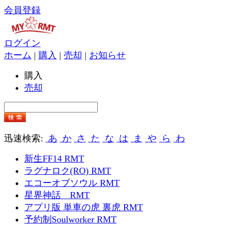
会員登録
ログイン
ホーム
|
購入
|
売却
|
お知らせ
購入
売却
迅速検索:
あ
か
さ
た
な
は
ま
や
ら
わ
新生FF14 RMT
ラグナロク(RO) RMT
エコーオブソウル RMT
星界神話 RMT
アプリ版 単車の虎 裏虎 RMT
予約制Soulworker RMT