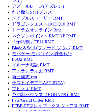
ジ！)
アズールレーン(アズレン)
剣と魔法のログレス
メイプルストーリー RMT
ドラゴンクエスト10 |DQ10 RMT
トーラムオンライン Rmt
ネクソンポイント RMT|NP RMT
「予約制」FF11 RMT
Blade＆Soul (ブレード ソウル) RMT
モバゲー モバコイン 課金代行
PSO2 RMT
イルーナ戦記 RMT
アトランティカ RMT
新三國志 rmt
ラストイデア(LAST IDEA)
マビノギ RMT
予約制ハウンズ（HOUNDS）RMT
Fate/Grand Order RMT
FFBE-FFブレイブエクスヴィアス RMT