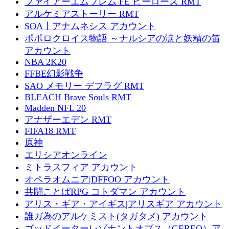
ファイアーエムブレム FE ヒーローズ RMT
アルケミアストーリー RMT
SOA丨アナムネシス アカウント
ポポロクロイス物語 ～ナルシアの涙と妖精の笛
アカウント
NBA 2K20
FFBE幻影戦争
SAO メモリー デフラグ RMT
BLEACH Brave Souls RMT
Madden NFL 20
アナザーエデン RMT
FIFA18 RMT
原神
エリシアオンライン
ミトラスフィア アカウント
オペラオムニア|DFFOO アカウント
共闘ことばRPG コトダマン アカウント
アリス・ギア・アイギス|アリスギア アカウント
誰ガ為のアルケミスト(タガタメ) アカウント
ゴッドイーターレゾナントオプス（GEREO）ア