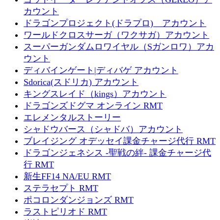
カウント
ドラゴンプロジェクト(ドラプロ) アカウント
ワールドクロスサーガ（ワクサガ）アカウント
スーパーガンダムロワイヤル（Sガンロワ）アカ
ウント
ディバインゲート|ディバゲ アカウント
Sdorica(スドリカ) アカウント
キングスレイド（kings）アカウント
ドラゴンズドグマ オンライン RMT
エレメンタルストーリー
シャドウバース（シャドバ）アカウント
ブレイジング オデッセイ課金チャージ代行 RMT
ドラゴンジェネシス -聖戦の絆- 課金チャージ代
行 RMT
新生FF14 NA/EU RMT
ステラセプト RMT
ポコロンダンジョンズ RMT
ラストピリオド RMT