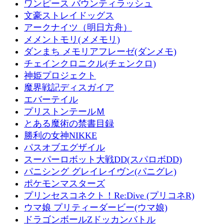
ワンピース バウンティラッシュ
文豪ストレイドッグス
アークナイツ（明日方舟）
メメントモリ(メメモリ)
ダンまち メモリアフレーゼ(ダンメモ)
チェインクロニクル(チェンクロ)
神姫プロジェクト
魔界戦記ディスガイア
エバーテイル
プリストンテールＭ
とある魔術の禁書目録
勝利の女神NIKKE
パスオブエグザイル
スーパーロボット大戦DD(スパロボDD)
パニシング グレイレイヴン(パニグレ)
ポケモンマスターズ
プリンセスコネクト！Re:Dive (プリコネR)
ウマ娘 プリティーダービー(ウマ娘)
ドラゴンボールZドッカンバトル