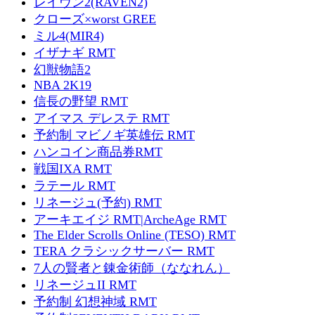
レイヴン2(RAVEN2)
クローズ×worst GREE
ミル4(MIR4)
イザナギ RMT
幻獣物語2
NBA 2K19
信長の野望 RMT
アイマス デレステ RMT
予約制 マビノギ英雄伝 RMT
ハンコイン商品券RMT
戦国IXA RMT
ラテール RMT
リネージュ(予約) RMT
アーキエイジ RMT|ArcheAge RMT
The Elder Scrolls Online (TESO) RMT
TERA クラシックサーバー RMT
7人の賢者と錬金術師（ななれん）
リネージュII RMT
予約制 幻想神域 RMT