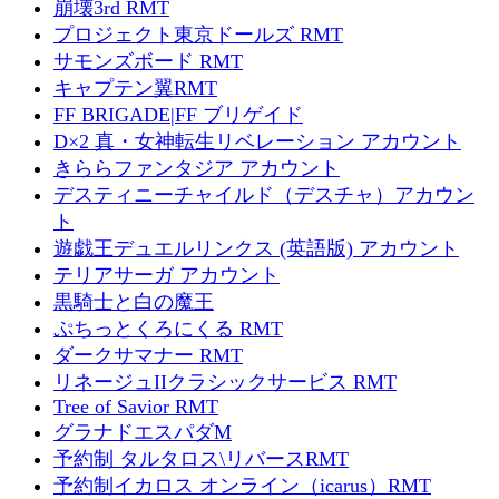
崩壊3rd RMT
プロジェクト東京ドールズ RMT
サモンズボード RMT
キャプテン翼RMT
FF BRIGADE|FF ブリゲイド
D×2 真・女神転生リベレーション アカウント
きららファンタジア アカウント
デスティニーチャイルド（デスチャ）アカウン
ト
遊戯王デュエルリンクス (英語版) アカウント
テリアサーガ アカウント
黒騎士と白の魔王
ぷちっとくろにくる RMT
ダークサマナー RMT
リネージュIIクラシックサービス RMT
Tree of Savior RMT
グラナドエスパダM
予約制 タルタロス\リバースRMT
予約制イカロス オンライン（icarus）RMT