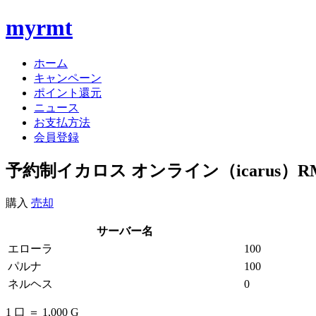
myrmt
ホーム
キャンペーン
ポイント還元
ニュース
お支払方法
会員登録
予約制イカロス オンライン（icarus）R
購入
売却
サーバー名
エローラ
100
パルナ
100
ネルヘス
0
1 口 ＝ 1,000 G