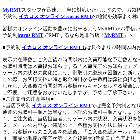
MyRMT
スタッフが迅速、丁寧に対応いたしますので、お気
予約制
イカロス オンライン icarus RMT
の通貨を効率よく稼
皆様のオンライン活動を豊かに出来るようMyRMTがお手伝
予約制
icarus RMT
でRMTするなら是非当店「
MyRMT
」へ！
■予約制
イカロス オンライン RMT G
は只今より72時間以内
表示の在庫数はご入金後72時間以内に入荷可能な予定数とな
お取引時間は入荷後お知らせする「入荷完了のお知らせ」メ
ゲーム内の状況の変化により、御取引の継続が困難と判断し
この際、お客様支払い時と返金時掛かる手数料は弊社負担と
しかし、入金後72時間以内お客様からキャンセルする場合
ご不便、ご迷惑をおかけいたしますが、予めご了承下さい。
■ご注文時の注意事項■
○当店予約制
イカロス オンライン RMT
では完全予約制とな
通常のお取引手順とは異なり、下記のお取引手順となります
１、ご注文後、当店担当者よりゲーム内の状況、入荷状況を
２、メールの内容をご確認の上、各種お支払方法に沿ってご
３、お客様からのご入金を確認後、「ご入金確認メール」を
４、商品の調達が完了次第（入金後最大3営業日）当店より