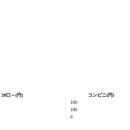
20口～(円)
コンピニ(円)
100
100
0