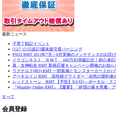
最新ニュース
子育て戦記イベント
[12/7 15:55追記]週末疲労度バーニング
PSO2 RMT 2013年7月～8月実施のメンテナンスの
ドラゴンネスト ＲＭＴ 600万ID突破記念！初心者
真・女神転生 RMT 新規応援キャンペーン開催のお知ら
ラグナロク(RO) RMT 一部装備とモンスターカード
アーキエイジ RMT 高性能グライダー「自然の盟約者
レッドストーン RMT 【予告】9/1(日)～ポータル
『Wizardry Online RMT』【重要】「絶望の蒼き
すべて
会員登録