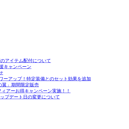
お詫びのアイテム配付について
応援キャンペーン
せ
がパワーアップ！特定装備とのセット効果を追加
の翼」期間限定販売
・スフィアーお得キャンペーン実施！！
悪魔」アップデート日の変更について