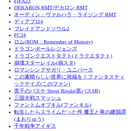
FIFA23
DEKARON RMT|デカロン RMT
オーディン：ヴァルハラ・ライジング RMT
ディアブロ4
ブレイドアンドソウル2
FC24
ロム(ROM：Remember of Majesty)
ドラゴンボールレジェンズ
ドラゴンクエストタクト(ドラクエタクト)
崩壊スターレイル(崩スタ)
ロマンシングサガリ・ユニバース
この素晴らしい世界に祝福を！ファンタスティ
ックデイズ(このファン)
黒子のバスケ Street Rivals(黒バスSR)
三国大戦スマッシュ
ファントムオブキル(ファンキル)
転生したらスライムだった件 魔王と竜の建国譚
(まおりゅう)
千年戦争アイギス