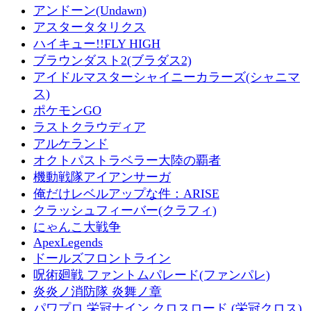
アンドーン(Undawn)
アスタータタリクス
ハイキュー!!FLY HIGH
ブラウンダスト2(ブラダス2)
アイドルマスターシャイニーカラーズ(シャニマ
ス)
ポケモンGO
ラストクラウディア
アルケランド
オクトパストラベラー大陸の覇者
機動戦隊アイアンサーガ
俺だけレベルアップな件：ARISE
クラッシュフィーバー(クラフィ)
にゃんこ大戦争
ApexLegends
ドールズフロントライン
呪術廻戦 ファントムパレード(ファンパレ)
炎炎ノ消防隊 炎舞ノ章
パワプロ 栄冠ナイン クロスロード (栄冠クロス)