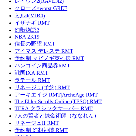
レイヴン2(RAVEN2)
クローズ×worst GREE
ミル4(MIR4)
イザナギ RMT
幻獣物語2
NBA 2K19
信長の野望 RMT
アイマス デレステ RMT
予約制 マビノギ英雄伝 RMT
ハンコイン商品券RMT
戦国IXA RMT
ラテール RMT
リネージュ(予約) RMT
アーキエイジ RMT|ArcheAge RMT
The Elder Scrolls Online (TESO) RMT
TERA クラシックサーバー RMT
7人の賢者と錬金術師（ななれん）
リネージュII RMT
予約制 幻想神域 RMT