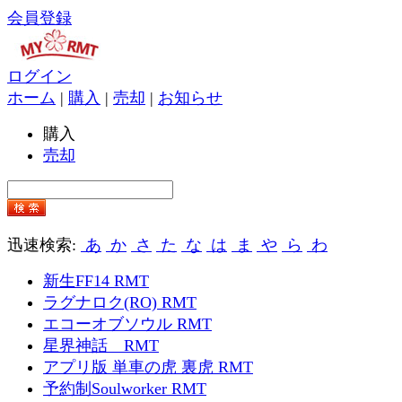
会員登録
ログイン
ホーム
|
購入
|
売却
|
お知らせ
購入
売却
迅速検索:
あ
か
さ
た
な
は
ま
や
ら
わ
新生FF14 RMT
ラグナロク(RO) RMT
エコーオブソウル RMT
星界神話 RMT
アプリ版 単車の虎 裏虎 RMT
予約制Soulworker RMT