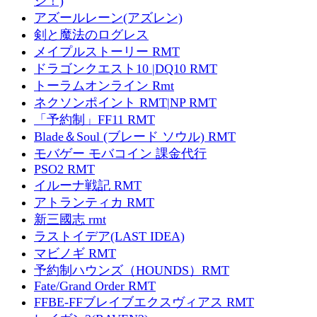
ジ！)
アズールレーン(アズレン)
剣と魔法のログレス
メイプルストーリー RMT
ドラゴンクエスト10 |DQ10 RMT
トーラムオンライン Rmt
ネクソンポイント RMT|NP RMT
「予約制」FF11 RMT
Blade＆Soul (ブレード ソウル) RMT
モバゲー モバコイン 課金代行
PSO2 RMT
イルーナ戦記 RMT
アトランティカ RMT
新三國志 rmt
ラストイデア(LAST IDEA)
マビノギ RMT
予約制ハウンズ（HOUNDS）RMT
Fate/Grand Order RMT
FFBE-FFブレイブエクスヴィアス RMT