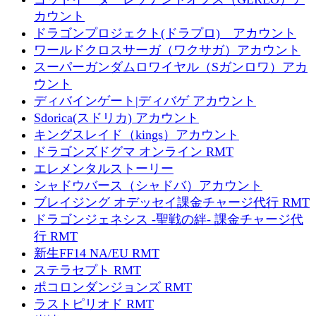
カウント
ドラゴンプロジェクト(ドラプロ) アカウント
ワールドクロスサーガ（ワクサガ）アカウント
スーパーガンダムロワイヤル（Sガンロワ）アカ
ウント
ディバインゲート|ディバゲ アカウント
Sdorica(スドリカ) アカウント
キングスレイド（kings）アカウント
ドラゴンズドグマ オンライン RMT
エレメンタルストーリー
シャドウバース（シャドバ）アカウント
ブレイジング オデッセイ課金チャージ代行 RMT
ドラゴンジェネシス -聖戦の絆- 課金チャージ代
行 RMT
新生FF14 NA/EU RMT
ステラセプト RMT
ポコロンダンジョンズ RMT
ラストピリオド RMT