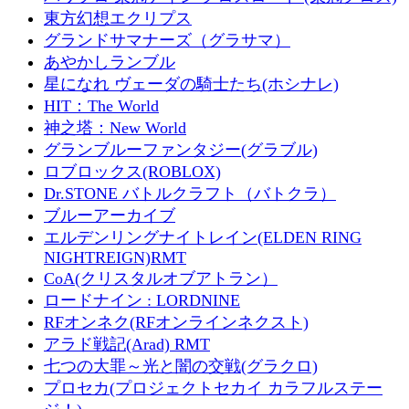
東方幻想エクリプス
グランドサマナーズ（グラサマ）
あやかしランブル
星になれ ヴェーダの騎士たち(ホシナレ)
HIT：The World
神之塔：New World
グランブルーファンタジー(グラブル)
ロブロックス(ROBLOX)
Dr.STONE バトルクラフト（バトクラ）
ブルーアーカイブ
エルデンリングナイトレイン(ELDEN RING
NIGHTREIGN)RMT
CoA(クリスタルオブアトラン）
ロードナイン : LORDNINE
RFオンネク(RFオンラインネクスト)
アラド戦記(Arad) RMT
七つの大罪～光と闇の交戦(グラクロ)
プロセカ(プロジェクトセカイ カラフルステー