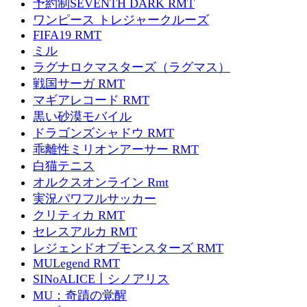
予約制SEVENTH DARK RMT
ワンピース トレジャークルーズ
FIFA19 RMT
ミル
ラグナロクマスターズ（ラグマス）
戦国サーガ RMT
マギアレコード RMT
黒い砂漠モバイル
ドラゴンズシャドウ RMT
乖離性ミリオンアーサー RMT
白猫テニス
オルクスオンライン Rmt
実況パワフルサッカー
クリティカ RMT
セレスアルカ RMT
レジェンドオブモンスターズ RMT
MULegend RMT
SINoALICE丨シノアリス
MU：奇蹟の覚醒