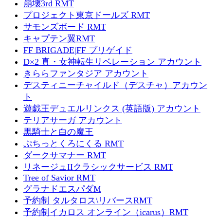
崩壊3rd RMT
プロジェクト東京ドールズ RMT
サモンズボード RMT
キャプテン翼RMT
FF BRIGADE|FF ブリゲイド
D×2 真・女神転生リベレーション アカウント
きららファンタジア アカウント
デスティニーチャイルド（デスチャ）アカウン
ト
遊戯王デュエルリンクス (英語版) アカウント
テリアサーガ アカウント
黒騎士と白の魔王
ぷちっとくろにくる RMT
ダークサマナー RMT
リネージュIIクラシックサービス RMT
Tree of Savior RMT
グラナドエスパダM
予約制 タルタロス\リバースRMT
予約制イカロス オンライン（icarus）RMT