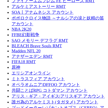
ファイアーエムブレム FE ヒーローズ RMT
アルケミアストーリー RMT
SOA丨アナムネシス アカウント
ポポロクロイス物語 ～ナルシアの涙と妖精の笛
アカウント
NBA 2K20
FFBE幻影戦争
SAO メモリー デフラグ RMT
BLEACH Brave Souls RMT
Madden NFL 20
アナザーエデン RMT
FIFA18 RMT
原神
エリシアオンライン
ミトラスフィア アカウント
オペラオムニア|DFFOO アカウント
共闘ことばRPG コトダマン アカウント
アリス・ギア・アイギス|アリスギア アカウント
誰ガ為のアルケミスト(タガタメ) アカウント
ゴッドイーターレゾナントオプス（GEREO）ア