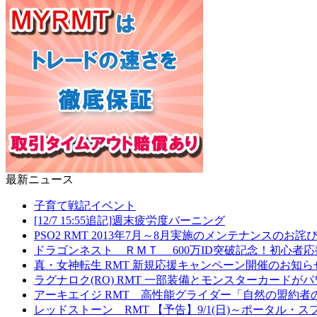
最新ニュース
子育て戦記イベント
[12/7 15:55追記]週末疲労度バーニング
PSO2 RMT 2013年7月～8月実施のメンテナンスの
ドラゴンネスト ＲＭＴ 600万ID突破記念！初心者
真・女神転生 RMT 新規応援キャンペーン開催のお知ら
ラグナロク(RO) RMT 一部装備とモンスターカード
アーキエイジ RMT 高性能グライダー「自然の盟約者
レッドストーン RMT 【予告】9/1(日)～ポータル