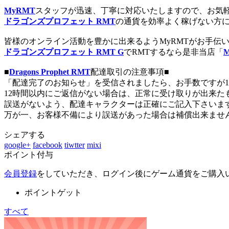
MyRMT
スタッフが迅速、丁寧に対応いたしますので、お気
ドラゴンズプロフェット RMT
の通貨を効率よく稼げない方
皆様のオンライン活動を豊かに出来るようMyRMTがお手伝
ドラゴンズプロフェット RMT G
でRMTするなら是非当店「
■
Dragons Prophet RMT
配達取引の注意事項■
「配達完了のお知らせ」を受信されましたら、お手数ですが1
12時間以内にご返信がない場合は、正常に受け取りが出来
誤送がないよう、配達キャラクターは正確にご記入下さいま
万が一、お客様不備により誤送があった場合は補償出来ませ
シェアする
google+
facebook
tiwtter
mixi
ポイント付与
会員登録
をしていただき、ログイン後にゲーム通貨をご購入
ポイントゲット
すべて