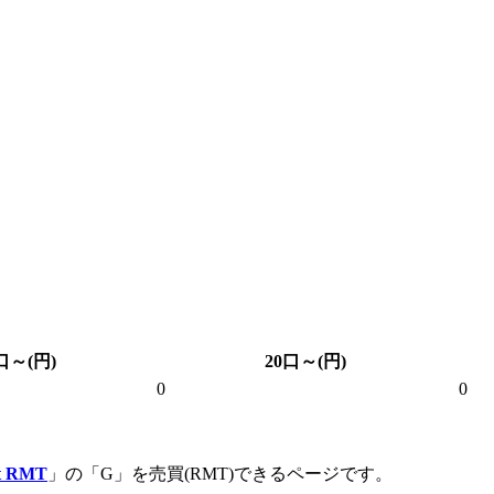
口～(円)
20口～(円)
0
0
 RMT
」の「G」を売買(RMT)できるページです。