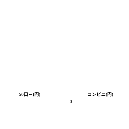
50口～(円)
コンピニ(円)
0