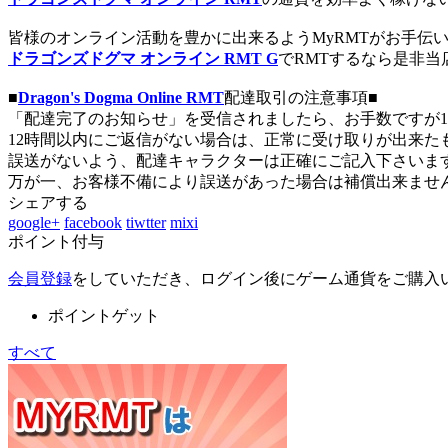
皆様のオンライン活動を豊かに出来るようMyRMTがお手伝
ドラゴンズドグマ オンライン RMT G
でRMTするなら是非当
■
Dragon's Dogma Online RMT
配達取引の注意事項■
「配達完了のお知らせ」を受信されましたら、お手数ですが1
12時間以内にご返信がない場合は、正常に受け取りが出来
誤送がないよう、配達キャラクターは正確にご記入下さいま
万が一、お客様不備により誤送があった場合は補償出来ませ
シェアする
google+
facebook
tiwtter
mixi
ポイント付与
会員登録
をしていただき、ログイン後にゲーム通貨をご購入
ポイントゲット
すべて