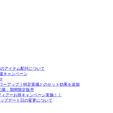
お詫びのアイテム配付について
応援キャンペーン
せ
がパワーアップ！特定装備とのセット効果を追加
の翼」期間限定販売
・スフィアーお得キャンペーン実施！！
悪魔」アップデート日の変更について