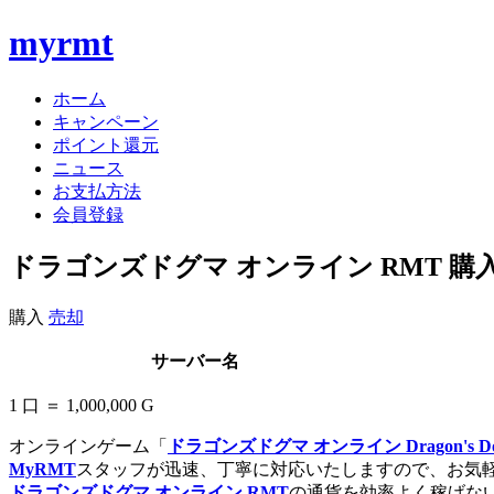
myrmt
ホーム
キャンペーン
ポイント還元
ニュース
お支払方法
会員登録
ドラゴンズドグマ オンライン RMT 購
購入
売却
サーバー名
1 口 ＝ 1,000,000 G
オンラインゲーム「
ドラゴンズドグマ オンライン Dragon's Dogm
MyRMT
スタッフが迅速、丁寧に対応いたしますので、お気
ドラゴンズドグマ オンライン RMT
の通貨を効率よく稼げな