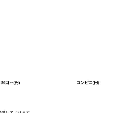
50口～(円)
コンピニ(円)
提供しております。