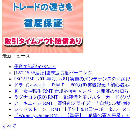
最新ニュース
子育て戦記イベント
[12/7 15:55追記]週末疲労度バーニング
PSO2 RMT 2013年7月～8月実施のメンテナンスの
ドラゴンネスト ＲＭＴ 600万ID突破記念！初心者
真・女神転生 RMT 新規応援キャンペーン開催のお知ら
ラグナロク(RO) RMT 一部装備とモンスターカード
アーキエイジ RMT 高性能グライダー「自然の盟約者
レッドストーン RMT 【予告】9/1(日)～ポータル
『Wizardry Online RMT』【重要】「絶望の蒼き
すべて