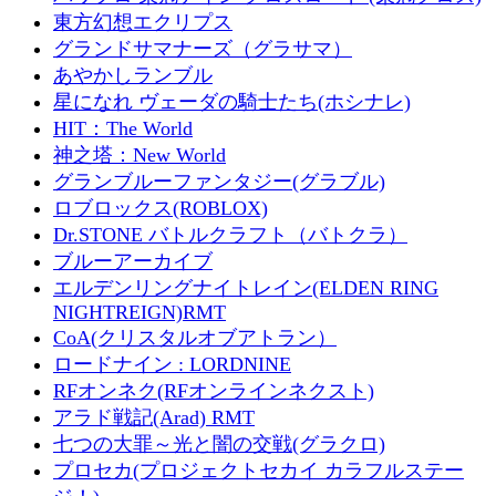
東方幻想エクリプス
グランドサマナーズ（グラサマ）
あやかしランブル
星になれ ヴェーダの騎士たち(ホシナレ)
HIT：The World
神之塔：New World
グランブルーファンタジー(グラブル)
ロブロックス(ROBLOX)
Dr.STONE バトルクラフト（バトクラ）
ブルーアーカイブ
エルデンリングナイトレイン(ELDEN RING
NIGHTREIGN)RMT
CoA(クリスタルオブアトラン）
ロードナイン : LORDNINE
RFオンネク(RFオンラインネクスト)
アラド戦記(Arad) RMT
七つの大罪～光と闇の交戦(グラクロ)
プロセカ(プロジェクトセカイ カラフルステー