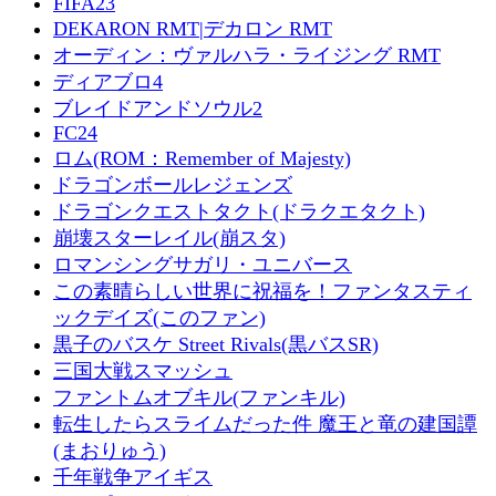
FIFA23
DEKARON RMT|デカロン RMT
オーディン：ヴァルハラ・ライジング RMT
ディアブロ4
ブレイドアンドソウル2
FC24
ロム(ROM：Remember of Majesty)
ドラゴンボールレジェンズ
ドラゴンクエストタクト(ドラクエタクト)
崩壊スターレイル(崩スタ)
ロマンシングサガリ・ユニバース
この素晴らしい世界に祝福を！ファンタスティ
ックデイズ(このファン)
黒子のバスケ Street Rivals(黒バスSR)
三国大戦スマッシュ
ファントムオブキル(ファンキル)
転生したらスライムだった件 魔王と竜の建国譚
(まおりゅう)
千年戦争アイギス