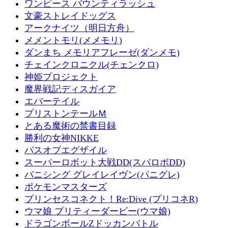
ワンピース バウンティラッシュ
文豪ストレイドッグス
アークナイツ（明日方舟）
メメントモリ(メメモリ)
ダンまち メモリアフレーゼ(ダンメモ)
チェインクロニクル(チェンクロ)
神姫プロジェクト
魔界戦記ディスガイア
エバーテイル
プリストンテールＭ
とある魔術の禁書目録
勝利の女神NIKKE
パスオブエグザイル
スーパーロボット大戦DD(スパロボDD)
パニシング グレイレイヴン(パニグレ)
ポケモンマスターズ
プリンセスコネクト！Re:Dive (プリコネR)
ウマ娘 プリティーダービー(ウマ娘)
ドラゴンボールZドッカンバトル