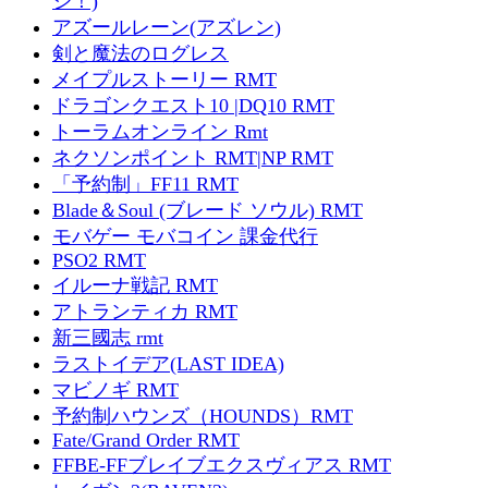
ジ！)
アズールレーン(アズレン)
剣と魔法のログレス
メイプルストーリー RMT
ドラゴンクエスト10 |DQ10 RMT
トーラムオンライン Rmt
ネクソンポイント RMT|NP RMT
「予約制」FF11 RMT
Blade＆Soul (ブレード ソウル) RMT
モバゲー モバコイン 課金代行
PSO2 RMT
イルーナ戦記 RMT
アトランティカ RMT
新三國志 rmt
ラストイデア(LAST IDEA)
マビノギ RMT
予約制ハウンズ（HOUNDS）RMT
Fate/Grand Order RMT
FFBE-FFブレイブエクスヴィアス RMT