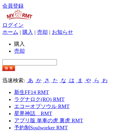
会員登録
ログイン
ホーム
|
購入
|
売却
|
お知らせ
購入
売却
迅速検索:
あ
か
さ
た
な
は
ま
や
ら
わ
新生FF14 RMT
ラグナロク(RO) RMT
エコーオブソウル RMT
星界神話 RMT
アプリ版 単車の虎 裏虎 RMT
予約制Soulworker RMT