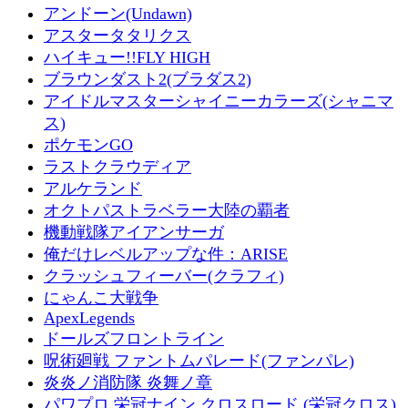
アンドーン(Undawn)
アスタータタリクス
ハイキュー!!FLY HIGH
ブラウンダスト2(ブラダス2)
アイドルマスターシャイニーカラーズ(シャニマ
ス)
ポケモンGO
ラストクラウディア
アルケランド
オクトパストラベラー大陸の覇者
機動戦隊アイアンサーガ
俺だけレベルアップな件：ARISE
クラッシュフィーバー(クラフィ)
にゃんこ大戦争
ApexLegends
ドールズフロントライン
呪術廻戦 ファントムパレード(ファンパレ)
炎炎ノ消防隊 炎舞ノ章
パワプロ 栄冠ナイン クロスロード (栄冠クロス)