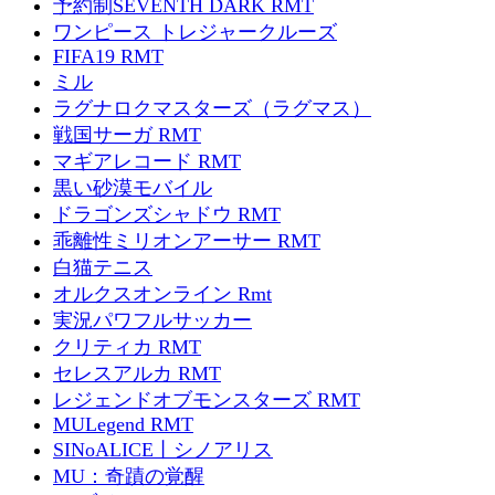
予約制SEVENTH DARK RMT
ワンピース トレジャークルーズ
FIFA19 RMT
ミル
ラグナロクマスターズ（ラグマス）
戦国サーガ RMT
マギアレコード RMT
黒い砂漠モバイル
ドラゴンズシャドウ RMT
乖離性ミリオンアーサー RMT
白猫テニス
オルクスオンライン Rmt
実況パワフルサッカー
クリティカ RMT
セレスアルカ RMT
レジェンドオブモンスターズ RMT
MULegend RMT
SINoALICE丨シノアリス
MU：奇蹟の覚醒