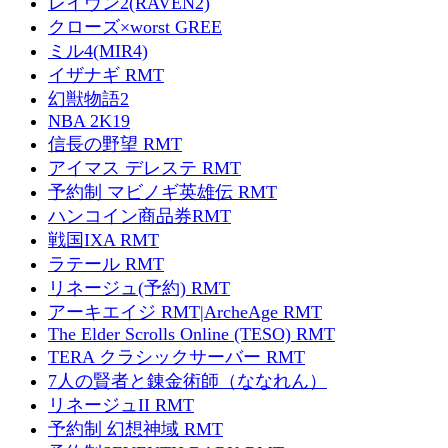
レイヴン2(RAVEN2)
クローズ×worst GREE
ミル4(MIR4)
イザナギ RMT
幻獣物語2
NBA 2K19
信長の野望 RMT
アイマス デレステ RMT
予約制 マビノギ英雄伝 RMT
ハンコイン商品券RMT
戦国IXA RMT
ラテール RMT
リネージュ(予約) RMT
アーキエイジ RMT|ArcheAge RMT
The Elder Scrolls Online (TESO) RMT
TERA クラシックサーバー RMT
7人の賢者と錬金術師（ななれん）
リネージュII RMT
予約制 幻想神域 RMT