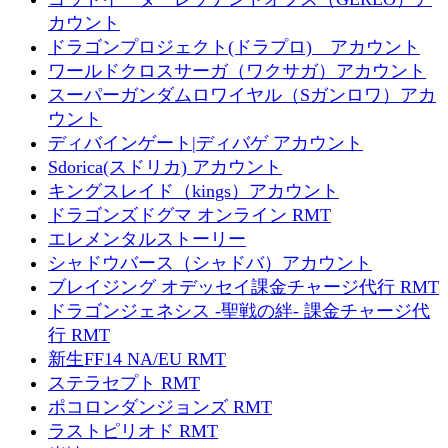
カウント
ドラゴンプロジェクト(ドラプロ) アカウント
ワールドクロスサーガ（ワクサガ）アカウント
スーパーガンダムロワイヤル（Sガンロワ）アカ
ウント
ディバインゲート|ディバゲ アカウント
Sdorica(スドリカ) アカウント
キングスレイド（kings）アカウント
ドラゴンズドグマ オンライン RMT
エレメンタルストーリー
シャドウバース（シャドバ）アカウント
ブレイジング オデッセイ課金チャージ代行 RMT
ドラゴンジェネシス -聖戦の絆- 課金チャージ代
行 RMT
新生FF14 NA/EU RMT
ステラセプト RMT
ポコロンダンジョンズ RMT
ラストピリオド RMT