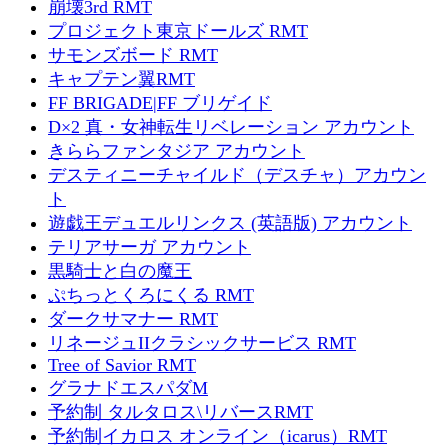
崩壊3rd RMT
プロジェクト東京ドールズ RMT
サモンズボード RMT
キャプテン翼RMT
FF BRIGADE|FF ブリゲイド
D×2 真・女神転生リベレーション アカウント
きららファンタジア アカウント
デスティニーチャイルド（デスチャ）アカウン
ト
遊戯王デュエルリンクス (英語版) アカウント
テリアサーガ アカウント
黒騎士と白の魔王
ぷちっとくろにくる RMT
ダークサマナー RMT
リネージュIIクラシックサービス RMT
Tree of Savior RMT
グラナドエスパダM
予約制 タルタロス\リバースRMT
予約制イカロス オンライン（icarus）RMT