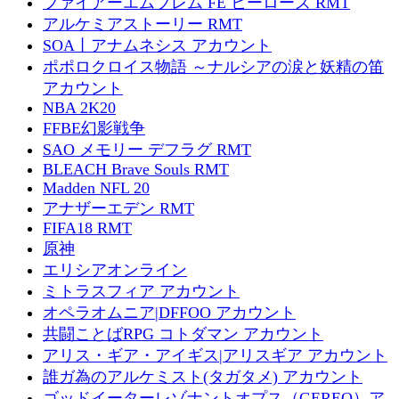
ファイアーエムブレム FE ヒーローズ RMT
アルケミアストーリー RMT
SOA丨アナムネシス アカウント
ポポロクロイス物語 ～ナルシアの涙と妖精の笛
アカウント
NBA 2K20
FFBE幻影戦争
SAO メモリー デフラグ RMT
BLEACH Brave Souls RMT
Madden NFL 20
アナザーエデン RMT
FIFA18 RMT
原神
エリシアオンライン
ミトラスフィア アカウント
オペラオムニア|DFFOO アカウント
共闘ことばRPG コトダマン アカウント
アリス・ギア・アイギス|アリスギア アカウント
誰ガ為のアルケミスト(タガタメ) アカウント
ゴッドイーターレゾナントオプス（GEREO）ア