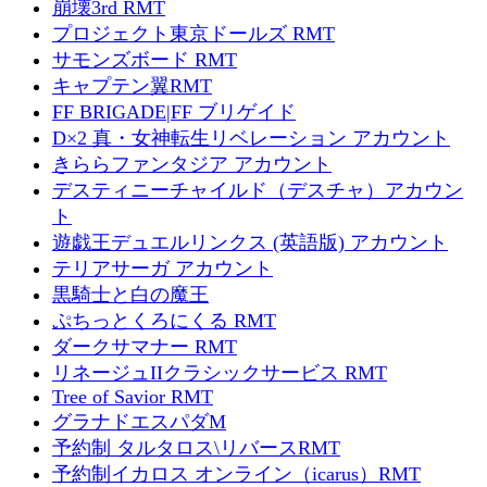
崩壊3rd RMT
プロジェクト東京ドールズ RMT
サモンズボード RMT
キャプテン翼RMT
FF BRIGADE|FF ブリゲイド
D×2 真・女神転生リベレーション アカウント
きららファンタジア アカウント
デスティニーチャイルド（デスチャ）アカウン
ト
遊戯王デュエルリンクス (英語版) アカウント
テリアサーガ アカウント
黒騎士と白の魔王
ぷちっとくろにくる RMT
ダークサマナー RMT
リネージュIIクラシックサービス RMT
Tree of Savior RMT
グラナドエスパダM
予約制 タルタロス\リバースRMT
予約制イカロス オンライン（icarus）RMT