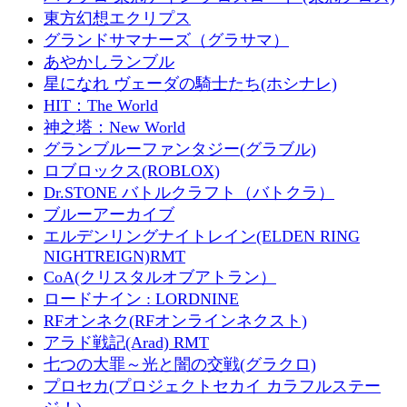
東方幻想エクリプス
グランドサマナーズ（グラサマ）
あやかしランブル
星になれ ヴェーダの騎士たち(ホシナレ)
HIT：The World
神之塔：New World
グランブルーファンタジー(グラブル)
ロブロックス(ROBLOX)
Dr.STONE バトルクラフト（バトクラ）
ブルーアーカイブ
エルデンリングナイトレイン(ELDEN RING
NIGHTREIGN)RMT
CoA(クリスタルオブアトラン）
ロードナイン : LORDNINE
RFオンネク(RFオンラインネクスト)
アラド戦記(Arad) RMT
七つの大罪～光と闇の交戦(グラクロ)
プロセカ(プロジェクトセカイ カラフルステー