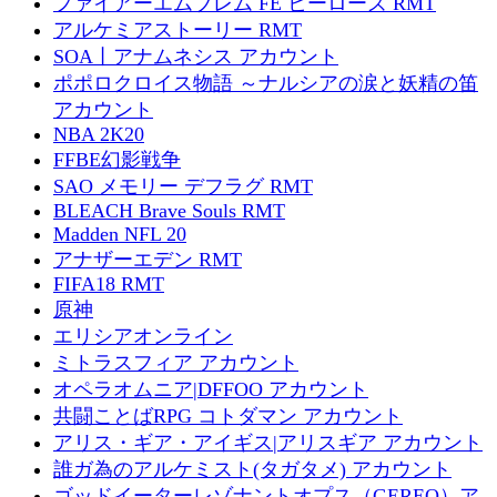
ファイアーエムブレム FE ヒーローズ RMT
アルケミアストーリー RMT
SOA丨アナムネシス アカウント
ポポロクロイス物語 ～ナルシアの涙と妖精の笛
アカウント
NBA 2K20
FFBE幻影戦争
SAO メモリー デフラグ RMT
BLEACH Brave Souls RMT
Madden NFL 20
アナザーエデン RMT
FIFA18 RMT
原神
エリシアオンライン
ミトラスフィア アカウント
オペラオムニア|DFFOO アカウント
共闘ことばRPG コトダマン アカウント
アリス・ギア・アイギス|アリスギア アカウント
誰ガ為のアルケミスト(タガタメ) アカウント
ゴッドイーターレゾナントオプス（GEREO）ア