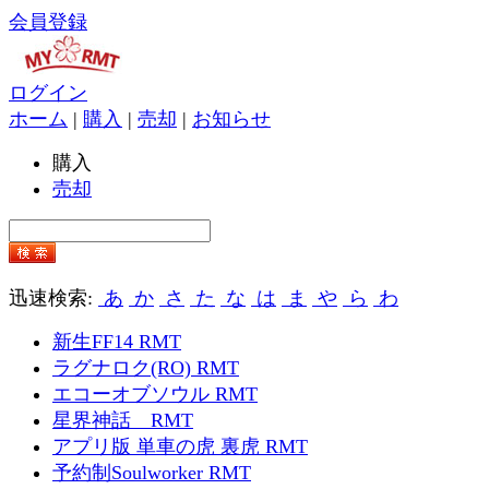
会員登録
ログイン
ホーム
|
購入
|
売却
|
お知らせ
購入
売却
迅速検索:
あ
か
さ
た
な
は
ま
や
ら
わ
新生FF14 RMT
ラグナロク(RO) RMT
エコーオブソウル RMT
星界神話 RMT
アプリ版 単車の虎 裏虎 RMT
予約制Soulworker RMT