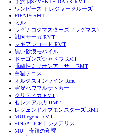
予約制SEVENTH DARK RMT
ワンピース トレジャークルーズ
FIFA19 RMT
ミル
ラグナロクマスターズ（ラグマス）
戦国サーガ RMT
マギアレコード RMT
黒い砂漠モバイル
ドラゴンズシャドウ RMT
乖離性ミリオンアーサー RMT
白猫テニス
オルクスオンライン Rmt
実況パワフルサッカー
クリティカ RMT
セレスアルカ RMT
レジェンドオブモンスターズ RMT
MULegend RMT
SINoALICE丨シノアリス
MU：奇蹟の覚醒