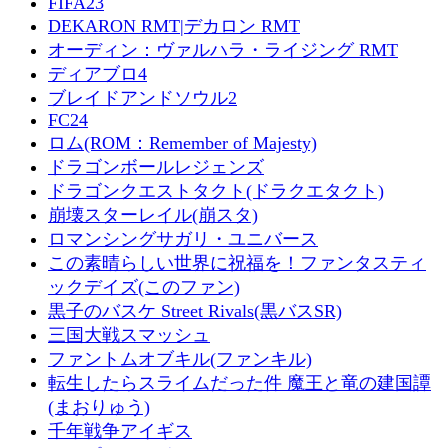
FIFA23
DEKARON RMT|デカロン RMT
オーディン：ヴァルハラ・ライジング RMT
ディアブロ4
ブレイドアンドソウル2
FC24
ロム(ROM：Remember of Majesty)
ドラゴンボールレジェンズ
ドラゴンクエストタクト(ドラクエタクト)
崩壊スターレイル(崩スタ)
ロマンシングサガリ・ユニバース
この素晴らしい世界に祝福を！ファンタスティ
ックデイズ(このファン)
黒子のバスケ Street Rivals(黒バスSR)
三国大戦スマッシュ
ファントムオブキル(ファンキル)
転生したらスライムだった件 魔王と竜の建国譚
(まおりゅう)
千年戦争アイギス