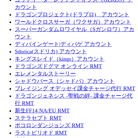
カウント
ドラゴンプロジェクト(ドラプロ) アカウント
ワールドクロスサーガ（ワクサガ）アカウント
スーパーガンダムロワイヤル（Sガンロワ）アカ
ウント
ディバインゲート|ディバゲ アカウント
Sdorica(スドリカ) アカウント
キングスレイド（kings）アカウント
ドラゴンズドグマ オンライン RMT
エレメンタルストーリー
シャドウバース（シャドバ）アカウント
ブレイジング オデッセイ課金チャージ代行 RMT
ドラゴンジェネシス -聖戦の絆- 課金チャージ代
行 RMT
新生FF14 NA/EU RMT
ステラセプト RMT
ポコロンダンジョンズ RMT
ラストピリオド RMT