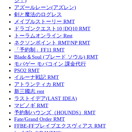
ジ！)
アズールレーン(アズレン)
剣と魔法のログレス
メイプルストーリー RMT
ドラゴンクエスト10 |DQ10 RMT
トーラムオンライン Rmt
ネクソンポイント RMT|NP RMT
「予約制」FF11 RMT
Blade＆Soul (ブレード ソウル) RMT
モバゲー モバコイン 課金代行
PSO2 RMT
イルーナ戦記 RMT
アトランティカ RMT
新三國志 rmt
ラストイデア(LAST IDEA)
マビノギ RMT
予約制ハウンズ（HOUNDS）RMT
Fate/Grand Order RMT
FFBE-FFブレイブエクスヴィアス RMT