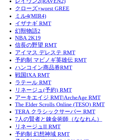
レイヴン2(RAVEN2)
クローズ×worst GREE
ミル4(MIR4)
イザナギ RMT
幻獣物語2
NBA 2K19
信長の野望 RMT
アイマス デレステ RMT
予約制 マビノギ英雄伝 RMT
ハンコイン商品券RMT
戦国IXA RMT
ラテール RMT
リネージュ(予約) RMT
アーキエイジ RMT|ArcheAge RMT
The Elder Scrolls Online (TESO) RMT
TERA クラシックサーバー RMT
7人の賢者と錬金術師（ななれん）
リネージュII RMT
予約制 幻想神域 RMT