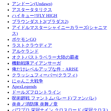
アンドーン(Undawn)
アスタータタリクス
ハイキュー!!FLY HIGH
ブラウンダスト2(ブラダス2)
アイドルマスターシャイニーカラーズ(シャニマ
ス)
ポケモンGO
ラストクラウディア
アルケランド
オクトパストラベラー大陸の覇者
機動戦隊アイアンサーガ
俺だけレベルアップな件：ARISE
クラッシュフィーバー(クラフィ)
にゃんこ大戦争
ApexLegends
ドールズフロントライン
呪術廻戦 ファントムパレード(ファンパレ)
炎炎ノ消防隊 炎舞ノ章
パワプロ 栄冠ナイン クロスロード (栄冠クロス)