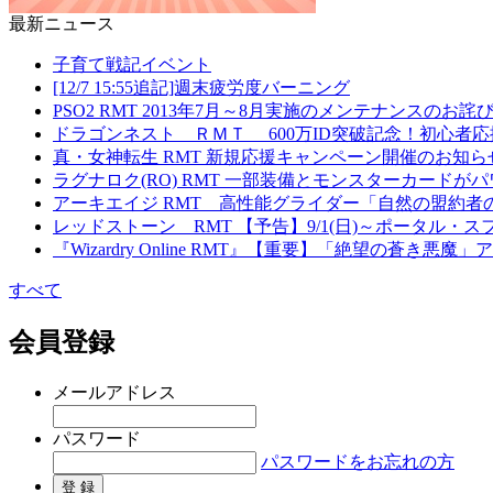
最新ニュース
子育て戦記イベント
[12/7 15:55追記]週末疲労度バーニング
PSO2 RMT 2013年7月～8月実施のメンテナンスの
ドラゴンネスト ＲＭＴ 600万ID突破記念！初心者
真・女神転生 RMT 新規応援キャンペーン開催のお知ら
ラグナロク(RO) RMT 一部装備とモンスターカード
アーキエイジ RMT 高性能グライダー「自然の盟約者
レッドストーン RMT 【予告】9/1(日)～ポータル
『Wizardry Online RMT』【重要】「絶望の蒼き
すべて
会員登録
メールアドレス
パスワード
パスワードをお忘れの方