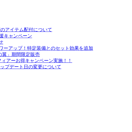
お詫びのアイテム配付について
応援キャンペーン
せ
がパワーアップ！特定装備とのセット効果を追加
の翼」期間限定販売
・スフィアーお得キャンペーン実施！！
悪魔」アップデート日の変更について