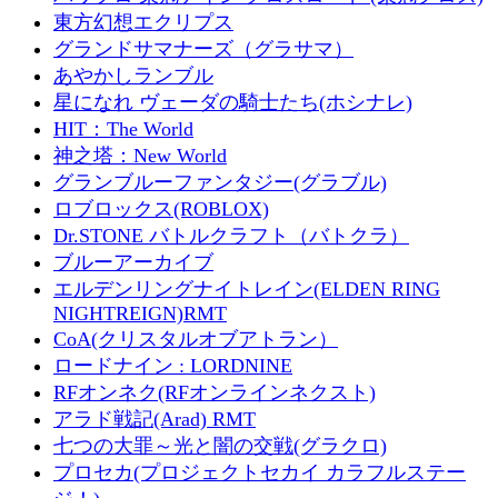
東方幻想エクリプス
グランドサマナーズ（グラサマ）
あやかしランブル
星になれ ヴェーダの騎士たち(ホシナレ)
HIT：The World
神之塔：New World
グランブルーファンタジー(グラブル)
ロブロックス(ROBLOX)
Dr.STONE バトルクラフト（バトクラ）
ブルーアーカイブ
エルデンリングナイトレイン(ELDEN RING
NIGHTREIGN)RMT
CoA(クリスタルオブアトラン）
ロードナイン : LORDNINE
RFオンネク(RFオンラインネクスト)
アラド戦記(Arad) RMT
七つの大罪～光と闇の交戦(グラクロ)
プロセカ(プロジェクトセカイ カラフルステー