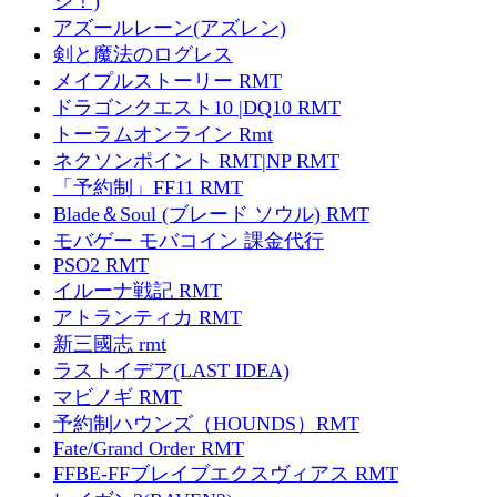
ジ！)
アズールレーン(アズレン)
剣と魔法のログレス
メイプルストーリー RMT
ドラゴンクエスト10 |DQ10 RMT
トーラムオンライン Rmt
ネクソンポイント RMT|NP RMT
「予約制」FF11 RMT
Blade＆Soul (ブレード ソウル) RMT
モバゲー モバコイン 課金代行
PSO2 RMT
イルーナ戦記 RMT
アトランティカ RMT
新三國志 rmt
ラストイデア(LAST IDEA)
マビノギ RMT
予約制ハウンズ（HOUNDS）RMT
Fate/Grand Order RMT
FFBE-FFブレイブエクスヴィアス RMT