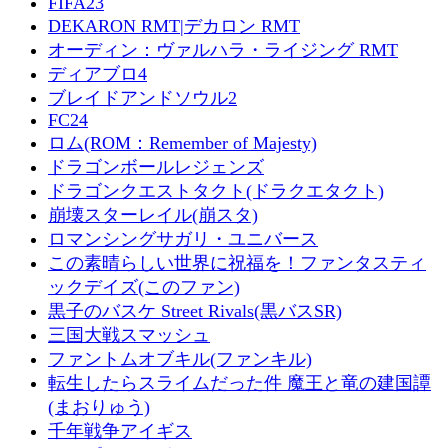
FIFA23
DEKARON RMT|デカロン RMT
オーディン：ヴァルハラ・ライジング RMT
ディアブロ4
ブレイドアンドソウル2
FC24
ロム(ROM：Remember of Majesty)
ドラゴンボールレジェンズ
ドラゴンクエストタクト(ドラクエタクト)
崩壊スターレイル(崩スタ)
ロマンシングサガリ・ユニバース
この素晴らしい世界に祝福を！ファンタスティ
ックデイズ(このファン)
黒子のバスケ Street Rivals(黒バスSR)
三国大戦スマッシュ
ファントムオブキル(ファンキル)
転生したらスライムだった件 魔王と竜の建国譚
(まおりゅう)
千年戦争アイギス