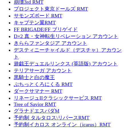
崩壊3rd RMT
プロジェクト東京ドールズ RMT
サモンズボード RMT
キャプテン翼RMT
FF BRIGADE|FF ブリゲイド
D×2 真・女神転生リベレーション アカウント
きららファンタジア アカウント
デスティニーチャイルド（デスチャ）アカウン
ト
遊戯王デュエルリンクス (英語版) アカウント
テリアサーガ アカウント
黒騎士と白の魔王
ぷちっとくろにくる RMT
ダークサマナー RMT
リネージュIIクラシックサービス RMT
Tree of Savior RMT
グラナドエスパダM
予約制 タルタロス\リバースRMT
予約制イカロス オンライン（icarus）RMT