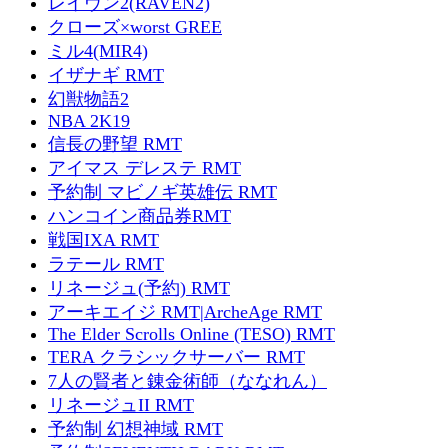
レイヴン2(RAVEN2)
クローズ×worst GREE
ミル4(MIR4)
イザナギ RMT
幻獣物語2
NBA 2K19
信長の野望 RMT
アイマス デレステ RMT
予約制 マビノギ英雄伝 RMT
ハンコイン商品券RMT
戦国IXA RMT
ラテール RMT
リネージュ(予約) RMT
アーキエイジ RMT|ArcheAge RMT
The Elder Scrolls Online (TESO) RMT
TERA クラシックサーバー RMT
7人の賢者と錬金術師（ななれん）
リネージュII RMT
予約制 幻想神域 RMT