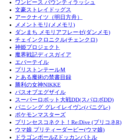
ワンピース バウンティラッシュ
文豪ストレイドッグス
アークナイツ（明日方舟）
メメントモリ(メメモリ)
ダンまち メモリアフレーゼ(ダンメモ)
チェインクロニクル(チェンクロ)
神姫プロジェクト
魔界戦記ディスガイア
エバーテイル
プリストンテールＭ
とある魔術の禁書目録
勝利の女神NIKKE
パスオブエグザイル
スーパーロボット大戦DD(スパロボDD)
パニシング グレイレイヴン(パニグレ)
ポケモンマスターズ
プリンセスコネクト！Re:Dive (プリコネR)
ウマ娘 プリティーダービー(ウマ娘)
ドラゴンボールZドッカンバトル