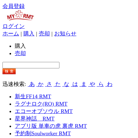
会員登録
ログイン
ホーム
|
購入
|
売却
|
お知らせ
購入
売却
迅速検索:
あ
か
さ
た
な
は
ま
や
ら
わ
新生FF14 RMT
ラグナロク(RO) RMT
エコーオブソウル RMT
星界神話 RMT
アプリ版 単車の虎 裏虎 RMT
予約制Soulworker RMT