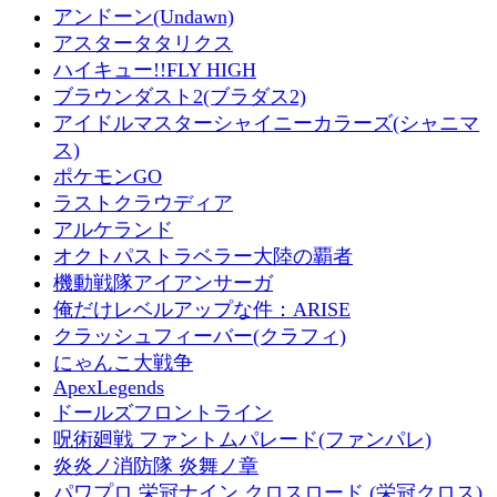
アンドーン(Undawn)
アスタータタリクス
ハイキュー!!FLY HIGH
ブラウンダスト2(ブラダス2)
アイドルマスターシャイニーカラーズ(シャニマ
ス)
ポケモンGO
ラストクラウディア
アルケランド
オクトパストラベラー大陸の覇者
機動戦隊アイアンサーガ
俺だけレベルアップな件：ARISE
クラッシュフィーバー(クラフィ)
にゃんこ大戦争
ApexLegends
ドールズフロントライン
呪術廻戦 ファントムパレード(ファンパレ)
炎炎ノ消防隊 炎舞ノ章
パワプロ 栄冠ナイン クロスロード (栄冠クロス)