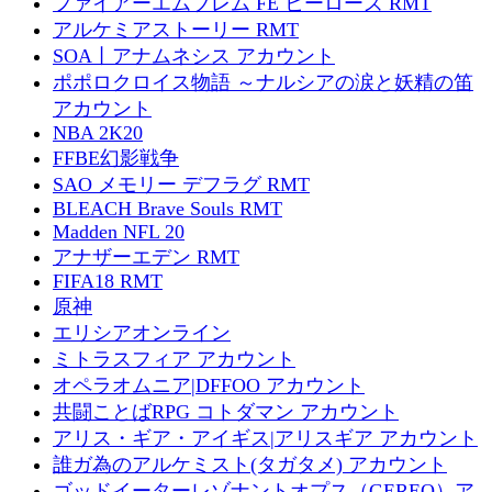
ファイアーエムブレム FE ヒーローズ RMT
アルケミアストーリー RMT
SOA丨アナムネシス アカウント
ポポロクロイス物語 ～ナルシアの涙と妖精の笛
アカウント
NBA 2K20
FFBE幻影戦争
SAO メモリー デフラグ RMT
BLEACH Brave Souls RMT
Madden NFL 20
アナザーエデン RMT
FIFA18 RMT
原神
エリシアオンライン
ミトラスフィア アカウント
オペラオムニア|DFFOO アカウント
共闘ことばRPG コトダマン アカウント
アリス・ギア・アイギス|アリスギア アカウント
誰ガ為のアルケミスト(タガタメ) アカウント
ゴッドイーターレゾナントオプス（GEREO）ア