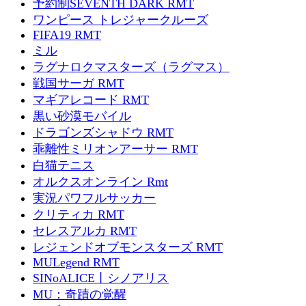
予約制SEVENTH DARK RMT
ワンピース トレジャークルーズ
FIFA19 RMT
ミル
ラグナロクマスターズ（ラグマス）
戦国サーガ RMT
マギアレコード RMT
黒い砂漠モバイル
ドラゴンズシャドウ RMT
乖離性ミリオンアーサー RMT
白猫テニス
オルクスオンライン Rmt
実況パワフルサッカー
クリティカ RMT
セレスアルカ RMT
レジェンドオブモンスターズ RMT
MULegend RMT
SINoALICE丨シノアリス
MU：奇蹟の覚醒