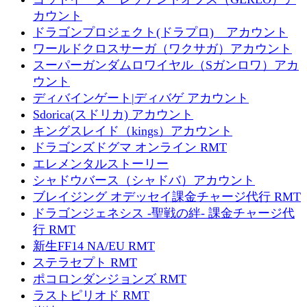
カウント
ドラゴンプロジェクト(ドラプロ) アカウント
ワールドクロスサーガ（ワクサガ）アカウント
スーパーガンダムロワイヤル（Sガンロワ）アカ
ウント
ディバインゲート|ディバゲ アカウント
Sdorica(スドリカ) アカウント
キングスレイド（kings）アカウント
ドラゴンズドグマ オンライン RMT
エレメンタルストーリー
シャドウバース（シャドバ）アカウント
ブレイジング オデッセイ課金チャージ代行 RMT
ドラゴンジェネシス -聖戦の絆- 課金チャージ代
行 RMT
新生FF14 NA/EU RMT
ステラセプト RMT
ポコロンダンジョンズ RMT
ラストピリオド RMT