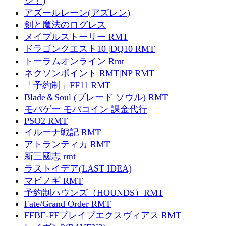
ジ！)
アズールレーン(アズレン)
剣と魔法のログレス
メイプルストーリー RMT
ドラゴンクエスト10 |DQ10 RMT
トーラムオンライン Rmt
ネクソンポイント RMT|NP RMT
「予約制」FF11 RMT
Blade＆Soul (ブレード ソウル) RMT
モバゲー モバコイン 課金代行
PSO2 RMT
イルーナ戦記 RMT
アトランティカ RMT
新三國志 rmt
ラストイデア(LAST IDEA)
マビノギ RMT
予約制ハウンズ（HOUNDS）RMT
Fate/Grand Order RMT
FFBE-FFブレイブエクスヴィアス RMT