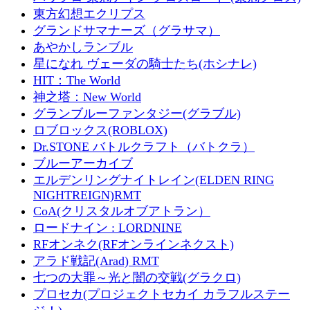
東方幻想エクリプス
グランドサマナーズ（グラサマ）
あやかしランブル
星になれ ヴェーダの騎士たち(ホシナレ)
HIT：The World
神之塔：New World
グランブルーファンタジー(グラブル)
ロブロックス(ROBLOX)
Dr.STONE バトルクラフト（バトクラ）
ブルーアーカイブ
エルデンリングナイトレイン(ELDEN RING
NIGHTREIGN)RMT
CoA(クリスタルオブアトラン）
ロードナイン : LORDNINE
RFオンネク(RFオンラインネクスト)
アラド戦記(Arad) RMT
七つの大罪～光と闇の交戦(グラクロ)
プロセカ(プロジェクトセカイ カラフルステー