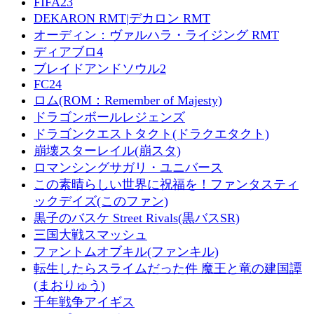
FIFA23
DEKARON RMT|デカロン RMT
オーディン：ヴァルハラ・ライジング RMT
ディアブロ4
ブレイドアンドソウル2
FC24
ロム(ROM：Remember of Majesty)
ドラゴンボールレジェンズ
ドラゴンクエストタクト(ドラクエタクト)
崩壊スターレイル(崩スタ)
ロマンシングサガリ・ユニバース
この素晴らしい世界に祝福を！ファンタスティ
ックデイズ(このファン)
黒子のバスケ Street Rivals(黒バスSR)
三国大戦スマッシュ
ファントムオブキル(ファンキル)
転生したらスライムだった件 魔王と竜の建国譚
(まおりゅう)
千年戦争アイギス