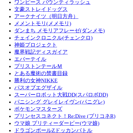
ワンピース バウンティラッシュ
文豪ストレイドッグス
アークナイツ（明日方舟）
メメントモリ(メメモリ)
ダンまち メモリアフレーゼ(ダンメモ)
チェインクロニクル(チェンクロ)
神姫プロジェクト
魔界戦記ディスガイア
エバーテイル
プリストンテールＭ
とある魔術の禁書目録
勝利の女神NIKKE
パスオブエグザイル
スーパーロボット大戦DD(スパロボDD)
パニシング グレイレイヴン(パニグレ)
ポケモンマスターズ
プリンセスコネクト！Re:Dive (プリコネR)
ウマ娘 プリティーダービー(ウマ娘)
ドラゴンボールZドッカンバトル