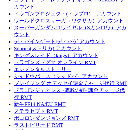
カウント
ドラゴンプロジェクト(ドラプロ) アカウント
ワールドクロスサーガ（ワクサガ）アカウント
スーパーガンダムロワイヤル（Sガンロワ）アカ
ウント
ディバインゲート|ディバゲ アカウント
Sdorica(スドリカ) アカウント
キングスレイド（kings）アカウント
ドラゴンズドグマ オンライン RMT
エレメンタルストーリー
シャドウバース（シャドバ）アカウント
ブレイジング オデッセイ課金チャージ代行 RMT
ドラゴンジェネシス -聖戦の絆- 課金チャージ代
行 RMT
新生FF14 NA/EU RMT
ステラセプト RMT
ポコロンダンジョンズ RMT
ラストピリオド RMT