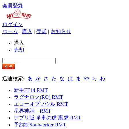
会員登録
ログイン
ホーム
|
購入
|
売却
|
お知らせ
購入
売却
迅速検索:
あ
か
さ
た
な
は
ま
や
ら
わ
新生FF14 RMT
ラグナロク(RO) RMT
エコーオブソウル RMT
星界神話 RMT
アプリ版 単車の虎 裏虎 RMT
予約制Soulworker RMT