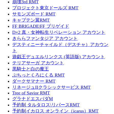
崩壊3rd RMT
プロジェクト東京ドールズ RMT
サモンズボード RMT
キャプテン翼RMT
FF BRIGADE|FF ブリゲイド
D×2 真・女神転生リベレーション アカウント
きららファンタジア アカウント
デスティニーチャイルド（デスチャ）アカウン
ト
遊戯王デュエルリンクス (英語版) アカウント
テリアサーガ アカウント
黒騎士と白の魔王
ぷちっとくろにくる RMT
ダークサマナー RMT
リネージュIIクラシックサービス RMT
Tree of Savior RMT
グラナドエスパダM
予約制 タルタロス\リバースRMT
予約制イカロス オンライン（icarus）RMT