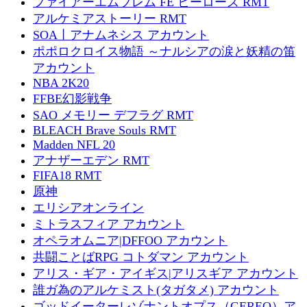
ファイアーエムブレム FE ヒーローズ RMT
アルケミアストーリー RMT
SOA丨アナムネシス アカウント
ポポロクロイス物語 ～ナルシアの涙と妖精の笛
アカウント
NBA 2K20
FFBE幻影戦争
SAO メモリー デフラグ RMT
BLEACH Brave Souls RMT
Madden NFL 20
アナザーエデン RMT
FIFA18 RMT
原神
エリシアオンライン
ミトラスフィア アカウント
オペラオムニア|DFFOO アカウント
共闘ことばRPG コトダマン アカウント
アリス・ギア・アイギス|アリスギア アカウント
誰ガ為のアルケミスト(タガタメ) アカウント
ゴッドイーターレゾナントオプス（GEREO）ア