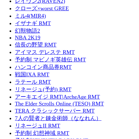
レイヴン2(RAVEN2)
クローズ×worst GREE
ミル4(MIR4)
イザナギ RMT
幻獣物語2
NBA 2K19
信長の野望 RMT
アイマス デレステ RMT
予約制 マビノギ英雄伝 RMT
ハンコイン商品券RMT
戦国IXA RMT
ラテール RMT
リネージュ(予約) RMT
アーキエイジ RMT|ArcheAge RMT
The Elder Scrolls Online (TESO) RMT
TERA クラシックサーバー RMT
7人の賢者と錬金術師（ななれん）
リネージュII RMT
予約制 幻想神域 RMT