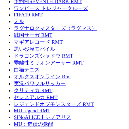
予約制SEVENTH DARK RMT
ワンピース トレジャークルーズ
FIFA19 RMT
ミル
ラグナロクマスターズ（ラグマス）
戦国サーガ RMT
マギアレコード RMT
黒い砂漠モバイル
ドラゴンズシャドウ RMT
乖離性ミリオンアーサー RMT
白猫テニス
オルクスオンライン Rmt
実況パワフルサッカー
クリティカ RMT
セレスアルカ RMT
レジェンドオブモンスターズ RMT
MULegend RMT
SINoALICE丨シノアリス
MU：奇蹟の覚醒