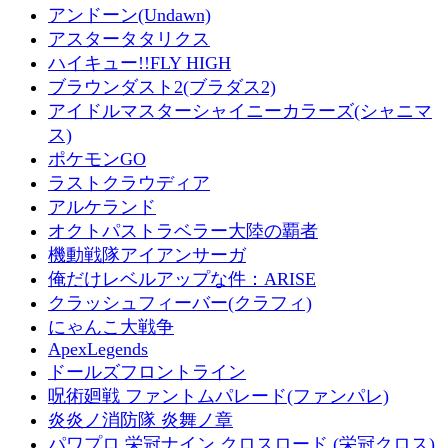
アンドーン(Undawn)
アスタータタリクス
ハイキュー!!FLY HIGH
ブラウンダスト2(ブラダス2)
アイドルマスターシャイニーカラーズ(シャニマ
ス)
ポケモンGO
ラストクラウディア
アルケランド
オクトパストラベラー大陸の覇者
機動戦隊アイアンサーガ
俺だけレベルアップな件：ARISE
クラッシュフィーバー(クラフィ)
にゃんこ大戦争
ApexLegends
ドールズフロントライン
呪術廻戦 ファントムパレード(ファンパレ)
炎炎ノ消防隊 炎舞ノ章
パワプロ 栄冠ナイン クロスロード (栄冠クロス)