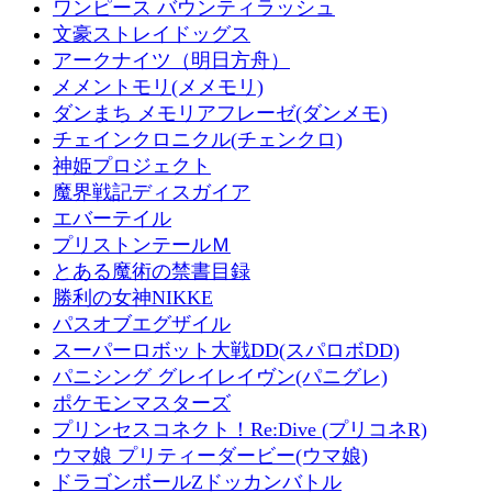
ワンピース バウンティラッシュ
文豪ストレイドッグス
アークナイツ（明日方舟）
メメントモリ(メメモリ)
ダンまち メモリアフレーゼ(ダンメモ)
チェインクロニクル(チェンクロ)
神姫プロジェクト
魔界戦記ディスガイア
エバーテイル
プリストンテールＭ
とある魔術の禁書目録
勝利の女神NIKKE
パスオブエグザイル
スーパーロボット大戦DD(スパロボDD)
パニシング グレイレイヴン(パニグレ)
ポケモンマスターズ
プリンセスコネクト！Re:Dive (プリコネR)
ウマ娘 プリティーダービー(ウマ娘)
ドラゴンボールZドッカンバトル