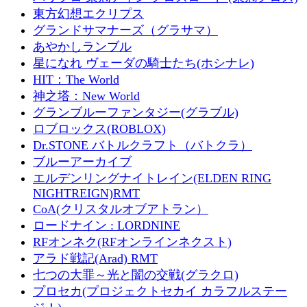
東方幻想エクリプス
グランドサマナーズ（グラサマ）
あやかしランブル
星になれ ヴェーダの騎士たち(ホシナレ)
HIT：The World
神之塔：New World
グランブルーファンタジー(グラブル)
ロブロックス(ROBLOX)
Dr.STONE バトルクラフト（バトクラ）
ブルーアーカイブ
エルデンリングナイトレイン(ELDEN RING
NIGHTREIGN)RMT
CoA(クリスタルオブアトラン）
ロードナイン : LORDNINE
RFオンネク(RFオンラインネクスト)
アラド戦記(Arad) RMT
七つの大罪～光と闇の交戦(グラクロ)
プロセカ(プロジェクトセカイ カラフルステー