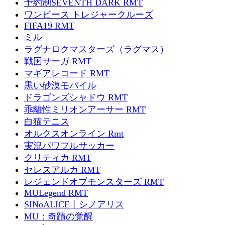
予約制SEVENTH DARK RMT
ワンピース トレジャークルーズ
FIFA19 RMT
ミル
ラグナロクマスターズ（ラグマス）
戦国サーガ RMT
マギアレコード RMT
黒い砂漠モバイル
ドラゴンズシャドウ RMT
乖離性ミリオンアーサー RMT
白猫テニス
オルクスオンライン Rmt
実況パワフルサッカー
クリティカ RMT
セレスアルカ RMT
レジェンドオブモンスターズ RMT
MULegend RMT
SINoALICE丨シノアリス
MU：奇蹟の覚醒