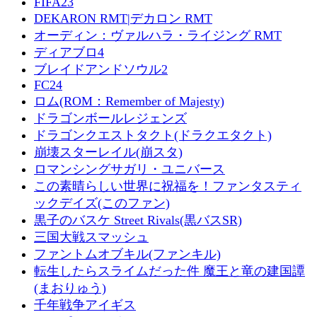
FIFA23
DEKARON RMT|デカロン RMT
オーディン：ヴァルハラ・ライジング RMT
ディアブロ4
ブレイドアンドソウル2
FC24
ロム(ROM：Remember of Majesty)
ドラゴンボールレジェンズ
ドラゴンクエストタクト(ドラクエタクト)
崩壊スターレイル(崩スタ)
ロマンシングサガリ・ユニバース
この素晴らしい世界に祝福を！ファンタスティ
ックデイズ(このファン)
黒子のバスケ Street Rivals(黒バスSR)
三国大戦スマッシュ
ファントムオブキル(ファンキル)
転生したらスライムだった件 魔王と竜の建国譚
(まおりゅう)
千年戦争アイギス