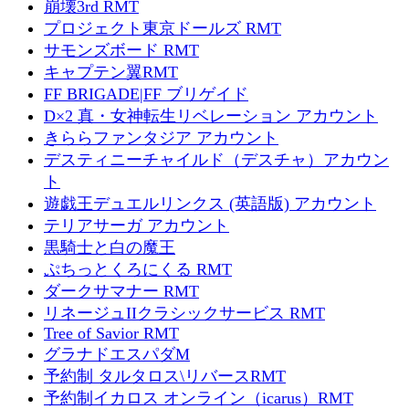
崩壊3rd RMT
プロジェクト東京ドールズ RMT
サモンズボード RMT
キャプテン翼RMT
FF BRIGADE|FF ブリゲイド
D×2 真・女神転生リベレーション アカウント
きららファンタジア アカウント
デスティニーチャイルド（デスチャ）アカウン
ト
遊戯王デュエルリンクス (英語版) アカウント
テリアサーガ アカウント
黒騎士と白の魔王
ぷちっとくろにくる RMT
ダークサマナー RMT
リネージュIIクラシックサービス RMT
Tree of Savior RMT
グラナドエスパダM
予約制 タルタロス\リバースRMT
予約制イカロス オンライン（icarus）RMT