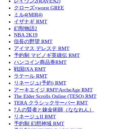
レイヴン2(RAVEN2)
クローズ×worst GREE
ミル4(MIR4)
イザナギ RMT
幻獣物語2
NBA 2K19
信長の野望 RMT
アイマス デレステ RMT
予約制 マビノギ英雄伝 RMT
ハンコイン商品券RMT
戦国IXA RMT
ラテール RMT
リネージュ(予約) RMT
アーキエイジ RMT|ArcheAge RMT
The Elder Scrolls Online (TESO) RMT
TERA クラシックサーバー RMT
7人の賢者と錬金術師（ななれん）
リネージュII RMT
予約制 幻想神域 RMT