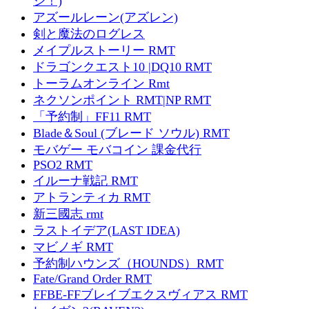
ジ！)
アズールレーン(アズレン)
剣と魔法のログレス
メイプルストーリー RMT
ドラゴンクエスト10 |DQ10 RMT
トーラムオンライン Rmt
ネクソンポイント RMT|NP RMT
「予約制」FF11 RMT
Blade＆Soul (ブレード ソウル) RMT
モバゲー モバコイン 課金代行
PSO2 RMT
イルーナ戦記 RMT
アトランティカ RMT
新三國志 rmt
ラストイデア(LAST IDEA)
マビノギ RMT
予約制ハウンズ（HOUNDS）RMT
Fate/Grand Order RMT
FFBE-FFブレイブエクスヴィアス RMT