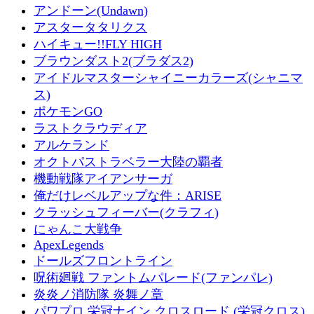
アンドーン(Undawn)
アスタータタリクス
ハイキュー!!FLY HIGH
ブラウンダスト2(ブラダス2)
アイドルマスターシャイニーカラーズ(シャニマ
ス)
ポケモンGO
ラストクラウディア
アルケランド
オクトパストラベラー大陸の覇者
機動戦隊アイアンサーガ
俺だけレベルアップな件：ARISE
クラッシュフィーバー(クラフィ)
にゃんこ大戦争
ApexLegends
ドールズフロントライン
呪術廻戦 ファントムパレード(ファンパレ)
炎炎ノ消防隊 炎舞ノ章
パワプロ 栄冠ナイン クロスロード (栄冠クロス)