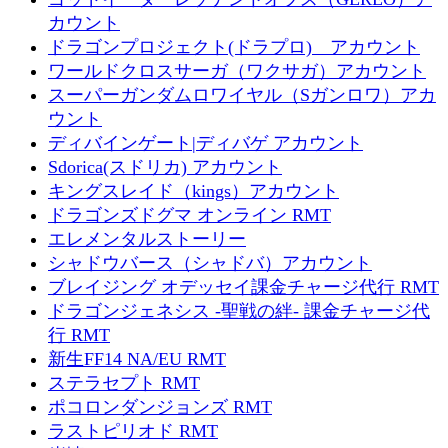
カウント
ドラゴンプロジェクト(ドラプロ) アカウント
ワールドクロスサーガ（ワクサガ）アカウント
スーパーガンダムロワイヤル（Sガンロワ）アカ
ウント
ディバインゲート|ディバゲ アカウント
Sdorica(スドリカ) アカウント
キングスレイド（kings）アカウント
ドラゴンズドグマ オンライン RMT
エレメンタルストーリー
シャドウバース（シャドバ）アカウント
ブレイジング オデッセイ課金チャージ代行 RMT
ドラゴンジェネシス -聖戦の絆- 課金チャージ代
行 RMT
新生FF14 NA/EU RMT
ステラセプト RMT
ポコロンダンジョンズ RMT
ラストピリオド RMT