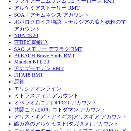
ファイアーエムブレム FE ヒーローズ RMT
アルケミアストーリー RMT
SOA丨アナムネシス アカウント
ポポロクロイス物語 ～ナルシアの涙と妖精の笛
アカウント
NBA 2K20
FFBE幻影戦争
SAO メモリー デフラグ RMT
BLEACH Brave Souls RMT
Madden NFL 20
アナザーエデン RMT
FIFA18 RMT
原神
エリシアオンライン
ミトラスフィア アカウント
オペラオムニア|DFFOO アカウント
共闘ことばRPG コトダマン アカウント
アリス・ギア・アイギス|アリスギア アカウント
誰ガ為のアルケミスト(タガタメ) アカウント
ゴッドイーターレゾナントオプス（GEREO）ア