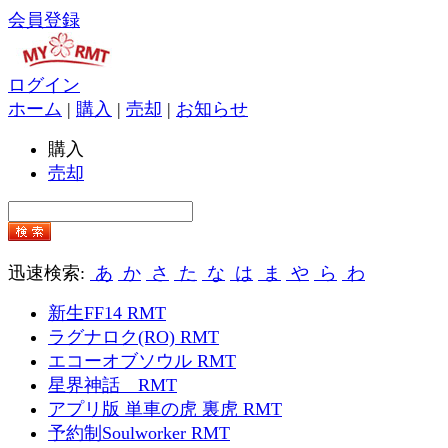
会員登録
ログイン
ホーム
|
購入
|
売却
|
お知らせ
購入
売却
迅速検索:
あ
か
さ
た
な
は
ま
や
ら
わ
新生FF14 RMT
ラグナロク(RO) RMT
エコーオブソウル RMT
星界神話 RMT
アプリ版 単車の虎 裏虎 RMT
予約制Soulworker RMT