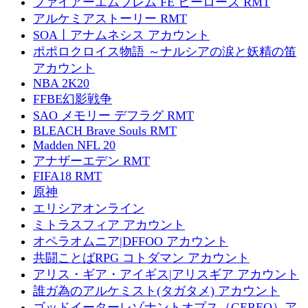
ファイアーエムブレム FE ヒーローズ RMT
アルケミアストーリー RMT
SOA丨アナムネシス アカウント
ポポロクロイス物語 ～ナルシアの涙と妖精の笛
アカウント
NBA 2K20
FFBE幻影戦争
SAO メモリー デフラグ RMT
BLEACH Brave Souls RMT
Madden NFL 20
アナザーエデン RMT
FIFA18 RMT
原神
エリシアオンライン
ミトラスフィア アカウント
オペラオムニア|DFFOO アカウント
共闘ことばRPG コトダマン アカウント
アリス・ギア・アイギス|アリスギア アカウント
誰ガ為のアルケミスト(タガタメ) アカウント
ゴッドイーターレゾナントオプス（GEREO）ア