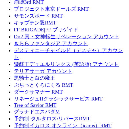
崩壊3rd RMT
プロジェクト東京ドールズ RMT
サモンズボード RMT
キャプテン翼RMT
FF BRIGADE|FF ブリゲイド
D×2 真・女神転生リベレーション アカウント
きららファンタジア アカウント
デスティニーチャイルド（デスチャ）アカウン
ト
遊戯王デュエルリンクス (英語版) アカウント
テリアサーガ アカウント
黒騎士と白の魔王
ぷちっとくろにくる RMT
ダークサマナー RMT
リネージュIIクラシックサービス RMT
Tree of Savior RMT
グラナドエスパダM
予約制 タルタロス\リバースRMT
予約制イカロス オンライン（icarus）RMT