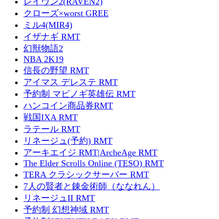
レイヴン2(RAVEN2)
クローズ×worst GREE
ミル4(MIR4)
イザナギ RMT
幻獣物語2
NBA 2K19
信長の野望 RMT
アイマス デレステ RMT
予約制 マビノギ英雄伝 RMT
ハンコイン商品券RMT
戦国IXA RMT
ラテール RMT
リネージュ(予約) RMT
アーキエイジ RMT|ArcheAge RMT
The Elder Scrolls Online (TESO) RMT
TERA クラシックサーバー RMT
7人の賢者と錬金術師（ななれん）
リネージュII RMT
予約制 幻想神域 RMT