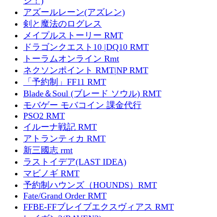
ジ！)
アズールレーン(アズレン)
剣と魔法のログレス
メイプルストーリー RMT
ドラゴンクエスト10 |DQ10 RMT
トーラムオンライン Rmt
ネクソンポイント RMT|NP RMT
「予約制」FF11 RMT
Blade＆Soul (ブレード ソウル) RMT
モバゲー モバコイン 課金代行
PSO2 RMT
イルーナ戦記 RMT
アトランティカ RMT
新三國志 rmt
ラストイデア(LAST IDEA)
マビノギ RMT
予約制ハウンズ（HOUNDS）RMT
Fate/Grand Order RMT
FFBE-FFブレイブエクスヴィアス RMT