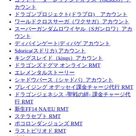
カウント
ドラゴンプロジェクト(ドラプロ) アカウント
ワールドクロスサーガ（ワクサガ）アカウント
スーパーガンダムロワイヤル（Sガンロワ）アカ
ウント
ディバインゲート|ディバゲ アカウント
Sdorica(スドリカ) アカウント
キングスレイド（kings）アカウント
ドラゴンズドグマ オンライン RMT
エレメンタルストーリー
シャドウバース（シャドバ）アカウント
ブレイジング オデッセイ課金チャージ代行 RMT
ドラゴンジェネシス -聖戦の絆- 課金チャージ代
行 RMT
新生FF14 NA/EU RMT
ステラセプト RMT
ポコロンダンジョンズ RMT
ラストピリオド RMT