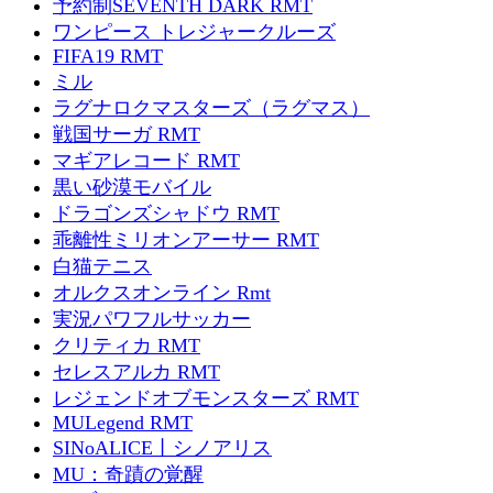
予約制SEVENTH DARK RMT
ワンピース トレジャークルーズ
FIFA19 RMT
ミル
ラグナロクマスターズ（ラグマス）
戦国サーガ RMT
マギアレコード RMT
黒い砂漠モバイル
ドラゴンズシャドウ RMT
乖離性ミリオンアーサー RMT
白猫テニス
オルクスオンライン Rmt
実況パワフルサッカー
クリティカ RMT
セレスアルカ RMT
レジェンドオブモンスターズ RMT
MULegend RMT
SINoALICE丨シノアリス
MU：奇蹟の覚醒