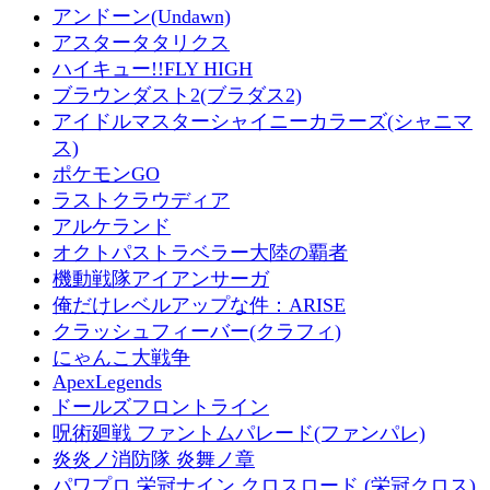
アンドーン(Undawn)
アスタータタリクス
ハイキュー!!FLY HIGH
ブラウンダスト2(ブラダス2)
アイドルマスターシャイニーカラーズ(シャニマ
ス)
ポケモンGO
ラストクラウディア
アルケランド
オクトパストラベラー大陸の覇者
機動戦隊アイアンサーガ
俺だけレベルアップな件：ARISE
クラッシュフィーバー(クラフィ)
にゃんこ大戦争
ApexLegends
ドールズフロントライン
呪術廻戦 ファントムパレード(ファンパレ)
炎炎ノ消防隊 炎舞ノ章
パワプロ 栄冠ナイン クロスロード (栄冠クロス)