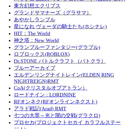
東方幻想エクリプス
グランドサマナーズ（グラサマ）
あやかしランブル
星になれ ヴェーダの騎士たち(ホシナレ)
HIT：The World
神之塔：New World
グランブルーファンタジー(グラブル)
ロブロックス(ROBLOX)
Dr.STONE バトルクラフト（バトクラ）
ブルーアーカイブ
エルデンリングナイトレイン(ELDEN RING
NIGHTREIGN)RMT
CoA(クリスタルオブアトラン）
ロードナイン : LORDNINE
RFオンネク(RFオンラインネクスト)
アラド戦記(Arad) RMT
七つの大罪～光と闇の交戦(グラクロ)
プロセカ(プロジェクトセカイ カラフルステー