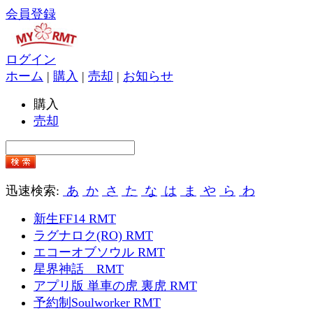
会員登録
ログイン
ホーム
|
購入
|
売却
|
お知らせ
購入
売却
迅速検索:
あ
か
さ
た
な
は
ま
や
ら
わ
新生FF14 RMT
ラグナロク(RO) RMT
エコーオブソウル RMT
星界神話 RMT
アプリ版 単車の虎 裏虎 RMT
予約制Soulworker RMT