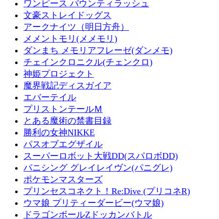
ワンピース バウンティラッシュ
文豪ストレイドッグス
アークナイツ（明日方舟）
メメントモリ(メメモリ)
ダンまち メモリアフレーゼ(ダンメモ)
チェインクロニクル(チェンクロ)
神姫プロジェクト
魔界戦記ディスガイア
エバーテイル
プリストンテールＭ
とある魔術の禁書目録
勝利の女神NIKKE
パスオブエグザイル
スーパーロボット大戦DD(スパロボDD)
パニシング グレイレイヴン(パニグレ)
ポケモンマスターズ
プリンセスコネクト！Re:Dive (プリコネR)
ウマ娘 プリティーダービー(ウマ娘)
ドラゴンボールZドッカンバトル