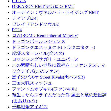
FIFA23
DEKARON RMT|デカロン RMT
オーディン：ヴァルハラ・ライジング RMT
ディアブロ4
ブレイドアンドソウル2
FC24
ロム(ROM：Remember of Majesty)
ドラゴンボールレジェンズ
ドラゴンクエストタクト(ドラクエタクト)
崩壊スターレイル(崩スタ)
ロマンシングサガリ・ユニバース
この素晴らしい世界に祝福を！ファンタスティ
ックデイズ(このファン)
黒子のバスケ Street Rivals(黒バスSR)
三国大戦スマッシュ
ファントムオブキル(ファンキル)
転生したらスライムだった件 魔王と竜の建国譚
(まおりゅう)
千年戦争アイギス