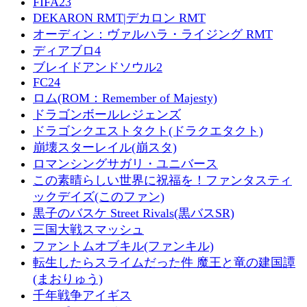
FIFA23
DEKARON RMT|デカロン RMT
オーディン：ヴァルハラ・ライジング RMT
ディアブロ4
ブレイドアンドソウル2
FC24
ロム(ROM：Remember of Majesty)
ドラゴンボールレジェンズ
ドラゴンクエストタクト(ドラクエタクト)
崩壊スターレイル(崩スタ)
ロマンシングサガリ・ユニバース
この素晴らしい世界に祝福を！ファンタスティ
ックデイズ(このファン)
黒子のバスケ Street Rivals(黒バスSR)
三国大戦スマッシュ
ファントムオブキル(ファンキル)
転生したらスライムだった件 魔王と竜の建国譚
(まおりゅう)
千年戦争アイギス