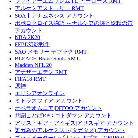
ファイアーエムブレム FE ヒーローズ RMT
アルケミアストーリー RMT
SOA丨アナムネシス アカウント
ポポロクロイス物語 ～ナルシアの涙と妖精の笛
アカウント
NBA 2K20
FFBE幻影戦争
SAO メモリー デフラグ RMT
BLEACH Brave Souls RMT
Madden NFL 20
アナザーエデン RMT
FIFA18 RMT
原神
エリシアオンライン
ミトラスフィア アカウント
オペラオムニア|DFFOO アカウント
共闘ことばRPG コトダマン アカウント
アリス・ギア・アイギス|アリスギア アカウント
誰ガ為のアルケミスト(タガタメ) アカウント
ゴッドイーターレゾナントオプス（GEREO）ア