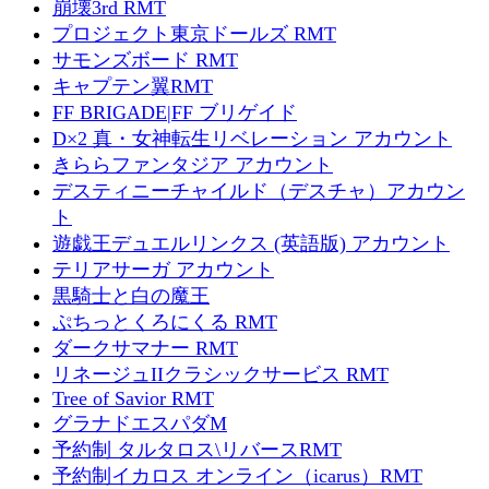
崩壊3rd RMT
プロジェクト東京ドールズ RMT
サモンズボード RMT
キャプテン翼RMT
FF BRIGADE|FF ブリゲイド
D×2 真・女神転生リベレーション アカウント
きららファンタジア アカウント
デスティニーチャイルド（デスチャ）アカウン
ト
遊戯王デュエルリンクス (英語版) アカウント
テリアサーガ アカウント
黒騎士と白の魔王
ぷちっとくろにくる RMT
ダークサマナー RMT
リネージュIIクラシックサービス RMT
Tree of Savior RMT
グラナドエスパダM
予約制 タルタロス\リバースRMT
予約制イカロス オンライン（icarus）RMT