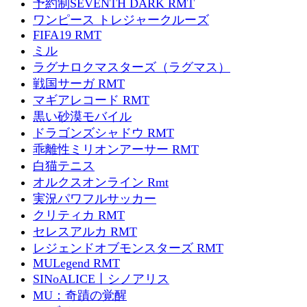
予約制SEVENTH DARK RMT
ワンピース トレジャークルーズ
FIFA19 RMT
ミル
ラグナロクマスターズ（ラグマス）
戦国サーガ RMT
マギアレコード RMT
黒い砂漠モバイル
ドラゴンズシャドウ RMT
乖離性ミリオンアーサー RMT
白猫テニス
オルクスオンライン Rmt
実況パワフルサッカー
クリティカ RMT
セレスアルカ RMT
レジェンドオブモンスターズ RMT
MULegend RMT
SINoALICE丨シノアリス
MU：奇蹟の覚醒