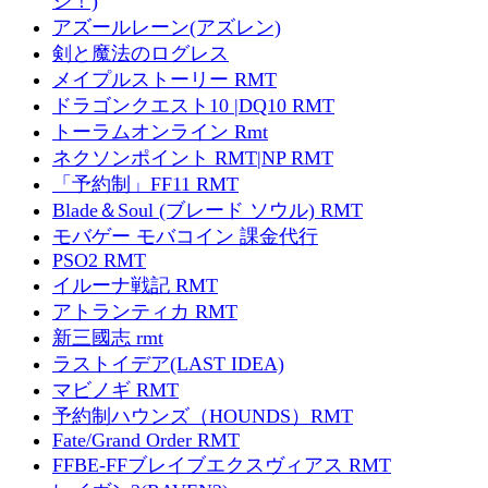
ジ！)
アズールレーン(アズレン)
剣と魔法のログレス
メイプルストーリー RMT
ドラゴンクエスト10 |DQ10 RMT
トーラムオンライン Rmt
ネクソンポイント RMT|NP RMT
「予約制」FF11 RMT
Blade＆Soul (ブレード ソウル) RMT
モバゲー モバコイン 課金代行
PSO2 RMT
イルーナ戦記 RMT
アトランティカ RMT
新三國志 rmt
ラストイデア(LAST IDEA)
マビノギ RMT
予約制ハウンズ（HOUNDS）RMT
Fate/Grand Order RMT
FFBE-FFブレイブエクスヴィアス RMT