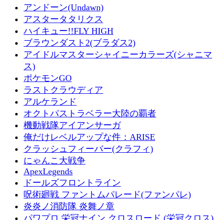
アンドーン(Undawn)
アスタータタリクス
ハイキュー!!FLY HIGH
ブラウンダスト2(ブラダス2)
アイドルマスターシャイニーカラーズ(シャニマ
ス)
ポケモンGO
ラストクラウディア
アルケランド
オクトパストラベラー大陸の覇者
機動戦隊アイアンサーガ
俺だけレベルアップな件：ARISE
クラッシュフィーバー(クラフィ)
にゃんこ大戦争
ApexLegends
ドールズフロントライン
呪術廻戦 ファントムパレード(ファンパレ)
炎炎ノ消防隊 炎舞ノ章
パワプロ 栄冠ナイン クロスロード (栄冠クロス)