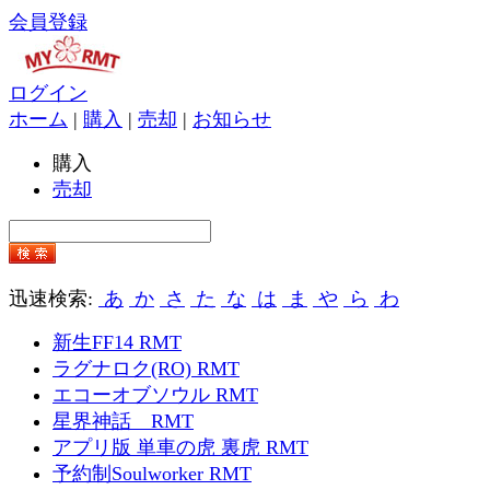
会員登録
ログイン
ホーム
|
購入
|
売却
|
お知らせ
購入
売却
迅速検索:
あ
か
さ
た
な
は
ま
や
ら
わ
新生FF14 RMT
ラグナロク(RO) RMT
エコーオブソウル RMT
星界神話 RMT
アプリ版 単車の虎 裏虎 RMT
予約制Soulworker RMT