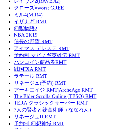
レイヴン2(RAVEN2)
クローズ×worst GREE
ミル4(MIR4)
イザナギ RMT
幻獣物語2
NBA 2K19
信長の野望 RMT
アイマス デレステ RMT
予約制 マビノギ英雄伝 RMT
ハンコイン商品券RMT
戦国IXA RMT
ラテール RMT
リネージュ(予約) RMT
アーキエイジ RMT|ArcheAge RMT
The Elder Scrolls Online (TESO) RMT
TERA クラシックサーバー RMT
7人の賢者と錬金術師（ななれん）
リネージュII RMT
予約制 幻想神域 RMT