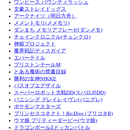
ワンピース バウンティラッシュ
文豪ストレイドッグス
アークナイツ（明日方舟）
メメントモリ(メメモリ)
ダンまち メモリアフレーゼ(ダンメモ)
チェインクロニクル(チェンクロ)
神姫プロジェクト
魔界戦記ディスガイア
エバーテイル
プリストンテールＭ
とある魔術の禁書目録
勝利の女神NIKKE
パスオブエグザイル
スーパーロボット大戦DD(スパロボDD)
パニシング グレイレイヴン(パニグレ)
ポケモンマスターズ
プリンセスコネクト！Re:Dive (プリコネR)
ウマ娘 プリティーダービー(ウマ娘)
ドラゴンボールZドッカンバトル