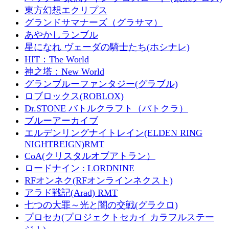
東方幻想エクリプス
グランドサマナーズ（グラサマ）
あやかしランブル
星になれ ヴェーダの騎士たち(ホシナレ)
HIT：The World
神之塔：New World
グランブルーファンタジー(グラブル)
ロブロックス(ROBLOX)
Dr.STONE バトルクラフト（バトクラ）
ブルーアーカイブ
エルデンリングナイトレイン(ELDEN RING
NIGHTREIGN)RMT
CoA(クリスタルオブアトラン）
ロードナイン : LORDNINE
RFオンネク(RFオンラインネクスト)
アラド戦記(Arad) RMT
七つの大罪～光と闇の交戦(グラクロ)
プロセカ(プロジェクトセカイ カラフルステー