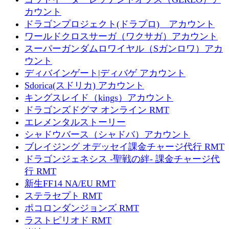
カウント
ドラゴンプロジェクト(ドラプロ) アカウント
ワールドクロスサーガ（ワクサガ）アカウント
スーパーガンダムロワイヤル（Sガンロワ）アカ
ウント
ディバインゲート|ディバゲ アカウント
Sdorica(スドリカ) アカウント
キングスレイド（kings）アカウント
ドラゴンズドグマ オンライン RMT
エレメンタルストーリー
シャドウバース（シャドバ）アカウント
ブレイジング オデッセイ課金チャージ代行 RMT
ドラゴンジェネシス -聖戦の絆- 課金チャージ代
行 RMT
新生FF14 NA/EU RMT
ステラセプト RMT
ポコロンダンジョンズ RMT
ラストピリオド RMT