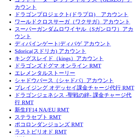
カウント
ドラゴンプロジェクト(ドラプロ) アカウント
ワールドクロスサーガ（ワクサガ）アカウント
スーパーガンダムロワイヤル（Sガンロワ）アカ
ウント
ディバインゲート|ディバゲ アカウント
Sdorica(スドリカ) アカウント
キングスレイド（kings）アカウント
ドラゴンズドグマ オンライン RMT
エレメンタルストーリー
シャドウバース（シャドバ）アカウント
ブレイジング オデッセイ課金チャージ代行 RMT
ドラゴンジェネシス -聖戦の絆- 課金チャージ代
行 RMT
新生FF14 NA/EU RMT
ステラセプト RMT
ポコロンダンジョンズ RMT
ラストピリオド RMT