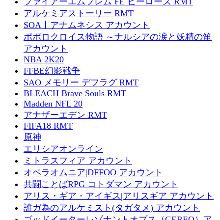
ファイアーエムブレム FE ヒーローズ RMT
アルケミアストーリー RMT
SOA丨アナムネシス アカウント
ポポロクロイス物語 ～ナルシアの涙と妖精の笛
アカウント
NBA 2K20
FFBE幻影戦争
SAO メモリー デフラグ RMT
BLEACH Brave Souls RMT
Madden NFL 20
アナザーエデン RMT
FIFA18 RMT
原神
エリシアオンライン
ミトラスフィア アカウント
オペラオムニア|DFFOO アカウント
共闘ことばRPG コトダマン アカウント
アリス・ギア・アイギス|アリスギア アカウント
誰ガ為のアルケミスト(タガタメ) アカウント
ゴッドイーターレゾナントオプス（GEREO）ア