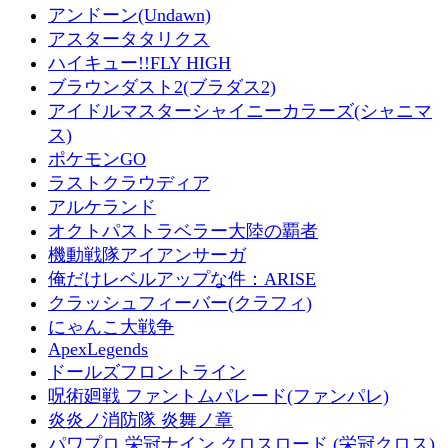
アンドーン(Undawn)
アスタータタリクス
ハイキュー!!FLY HIGH
ブラウンダスト2(ブラダス2)
アイドルマスターシャイニーカラーズ(シャニマ
ス)
ポケモンGO
ラストクラウディア
アルケランド
オクトパストラベラー大陸の覇者
機動戦隊アイアンサーガ
俺だけレベルアップな件：ARISE
クラッシュフィーバー(クラフィ)
にゃんこ大戦争
ApexLegends
ドールズフロントライン
呪術廻戦 ファントムパレード(ファンパレ)
炎炎ノ消防隊 炎舞ノ章
パワプロ 栄冠ナイン クロスロード (栄冠クロス)