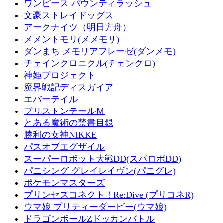
ワンピース バウンティラッシュ
文豪ストレイドッグス
アークナイツ（明日方舟）
メメントモリ(メメモリ)
ダンまち メモリアフレーゼ(ダンメモ)
チェインクロニクル(チェンクロ)
神姫プロジェクト
魔界戦記ディスガイア
エバーテイル
プリストンテールＭ
とある魔術の禁書目録
勝利の女神NIKKE
パスオブエグザイル
スーパーロボット大戦DD(スパロボDD)
パニシング グレイレイヴン(パニグレ)
ポケモンマスターズ
プリンセスコネクト！Re:Dive (プリコネR)
ウマ娘 プリティーダービー(ウマ娘)
ドラゴンボールZドッカンバトル