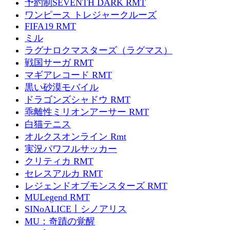
予約制SEVENTH DARK RMT
ワンピース トレジャークルーズ
FIFA19 RMT
ミル
ラグナロクマスターズ（ラグマス）
戦国サーガ RMT
マギアレコード RMT
黒い砂漠モバイル
ドラゴンズシャドウ RMT
乖離性ミリオンアーサー RMT
白猫テニス
オルクスオンライン Rmt
実況パワフルサッカー
クリティカ RMT
セレスアルカ RMT
レジェンドオブモンスターズ RMT
MULegend RMT
SINoALICE丨シノアリス
MU：奇蹟の覚醒