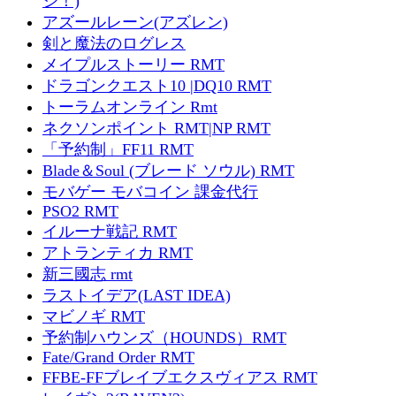
ジ！)
アズールレーン(アズレン)
剣と魔法のログレス
メイプルストーリー RMT
ドラゴンクエスト10 |DQ10 RMT
トーラムオンライン Rmt
ネクソンポイント RMT|NP RMT
「予約制」FF11 RMT
Blade＆Soul (ブレード ソウル) RMT
モバゲー モバコイン 課金代行
PSO2 RMT
イルーナ戦記 RMT
アトランティカ RMT
新三國志 rmt
ラストイデア(LAST IDEA)
マビノギ RMT
予約制ハウンズ（HOUNDS）RMT
Fate/Grand Order RMT
FFBE-FFブレイブエクスヴィアス RMT