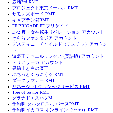
崩壊3rd RMT
プロジェクト東京ドールズ RMT
サモンズボード RMT
キャプテン翼RMT
FF BRIGADE|FF ブリゲイド
D×2 真・女神転生リベレーション アカウント
きららファンタジア アカウント
デスティニーチャイルド（デスチャ）アカウン
ト
遊戯王デュエルリンクス (英語版) アカウント
テリアサーガ アカウント
黒騎士と白の魔王
ぷちっとくろにくる RMT
ダークサマナー RMT
リネージュIIクラシックサービス RMT
Tree of Savior RMT
グラナドエスパダM
予約制 タルタロス\リバースRMT
予約制イカロス オンライン（icarus）RMT