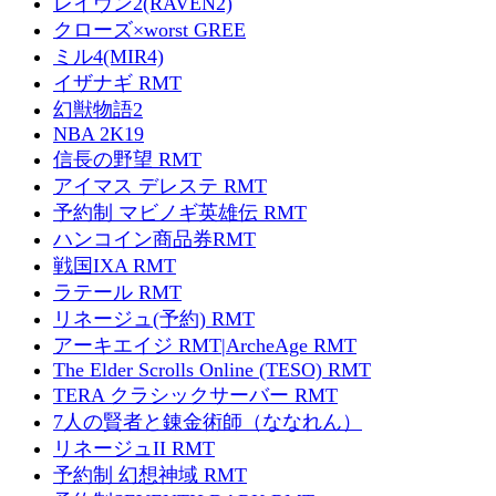
レイヴン2(RAVEN2)
クローズ×worst GREE
ミル4(MIR4)
イザナギ RMT
幻獣物語2
NBA 2K19
信長の野望 RMT
アイマス デレステ RMT
予約制 マビノギ英雄伝 RMT
ハンコイン商品券RMT
戦国IXA RMT
ラテール RMT
リネージュ(予約) RMT
アーキエイジ RMT|ArcheAge RMT
The Elder Scrolls Online (TESO) RMT
TERA クラシックサーバー RMT
7人の賢者と錬金術師（ななれん）
リネージュII RMT
予約制 幻想神域 RMT