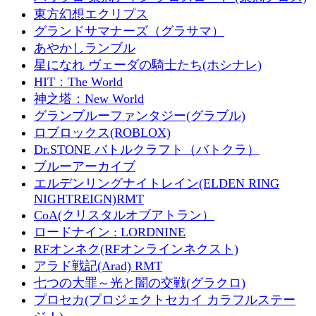
東方幻想エクリプス
グランドサマナーズ（グラサマ）
あやかしランブル
星になれ ヴェーダの騎士たち(ホシナレ)
HIT：The World
神之塔：New World
グランブルーファンタジー(グラブル)
ロブロックス(ROBLOX)
Dr.STONE バトルクラフト（バトクラ）
ブルーアーカイブ
エルデンリングナイトレイン(ELDEN RING
NIGHTREIGN)RMT
CoA(クリスタルオブアトラン）
ロードナイン : LORDNINE
RFオンネク(RFオンラインネクスト)
アラド戦記(Arad) RMT
七つの大罪～光と闇の交戦(グラクロ)
プロセカ(プロジェクトセカイ カラフルステー