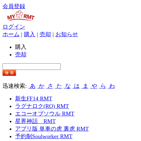
会員登録
ログイン
ホーム
|
購入
|
売却
|
お知らせ
購入
売却
迅速検索:
あ
か
さ
た
な
は
ま
や
ら
わ
新生FF14 RMT
ラグナロク(RO) RMT
エコーオブソウル RMT
星界神話 RMT
アプリ版 単車の虎 裏虎 RMT
予約制Soulworker RMT