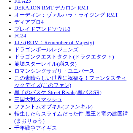
FIFA23
DEKARON RMT|デカロン RMT
オーディン：ヴァルハラ・ライジング RMT
ディアブロ4
ブレイドアンドソウル2
FC24
ロム(ROM：Remember of Majesty)
ドラゴンボールレジェンズ
ドラゴンクエストタクト(ドラクエタクト)
崩壊スターレイル(崩スタ)
ロマンシングサガリ・ユニバース
この素晴らしい世界に祝福を！ファンタスティ
ックデイズ(このファン)
黒子のバスケ Street Rivals(黒バスSR)
三国大戦スマッシュ
ファントムオブキル(ファンキル)
転生したらスライムだった件 魔王と竜の建国譚
(まおりゅう)
千年戦争アイギス