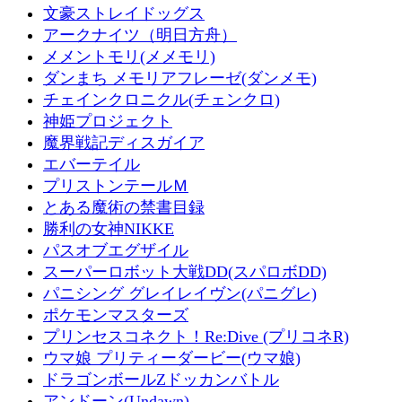
文豪ストレイドッグス
アークナイツ（明日方舟）
メメントモリ(メメモリ)
ダンまち メモリアフレーゼ(ダンメモ)
チェインクロニクル(チェンクロ)
神姫プロジェクト
魔界戦記ディスガイア
エバーテイル
プリストンテールＭ
とある魔術の禁書目録
勝利の女神NIKKE
パスオブエグザイル
スーパーロボット大戦DD(スパロボDD)
パニシング グレイレイヴン(パニグレ)
ポケモンマスターズ
プリンセスコネクト！Re:Dive (プリコネR)
ウマ娘 プリティーダービー(ウマ娘)
ドラゴンボールZドッカンバトル
アンドーン(Undawn)