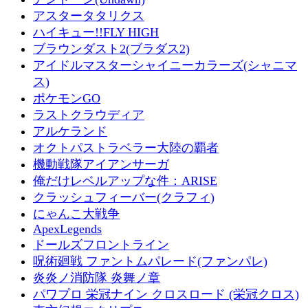
アスタータタリクス
ハイキュー!!FLY HIGH
ブラウンダスト2(ブラダス2)
アイドルマスターシャイニーカラーズ(シャニマ
ス)
ポケモンGO
ラストクラウディア
アルケランド
オクトパストラベラー大陸の覇者
機動戦隊アイアンサーガ
俺だけレベルアップな件：ARISE
クラッシュフィーバー(クラフィ)
にゃんこ大戦争
ApexLegends
ドールズフロントライン
呪術廻戦 ファントムパレード(ファンパレ)
炎炎ノ消防隊 炎舞ノ章
パワプロ 栄冠ナイン クロスロード (栄冠クロス)