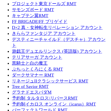
プロジェクト東京ドールズ RMT
サモンズボード RMT
キャプテン翼RMT
FF BRIGADE|FF ブリゲイド
D×2 真・女神転生リベレーション アカウント
きららファンタジア アカウント
デスティニーチャイルド（デスチャ）アカウン
ト
遊戯王デュエルリンクス (英語版) アカウント
テリアサーガ アカウント
黒騎士と白の魔王
ぷちっとくろにくる RMT
ダークサマナー RMT
リネージュIIクラシックサービス RMT
Tree of Savior RMT
グラナドエスパダM
予約制 タルタロス\リバースRMT
予約制イカロス オンライン（icarus）RMT
パーフェクトワールド RMT