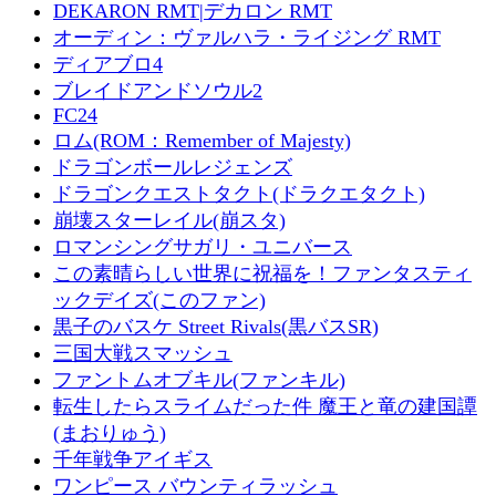
DEKARON RMT|デカロン RMT
オーディン：ヴァルハラ・ライジング RMT
ディアブロ4
ブレイドアンドソウル2
FC24
ロム(ROM：Remember of Majesty)
ドラゴンボールレジェンズ
ドラゴンクエストタクト(ドラクエタクト)
崩壊スターレイル(崩スタ)
ロマンシングサガリ・ユニバース
この素晴らしい世界に祝福を！ファンタスティ
ックデイズ(このファン)
黒子のバスケ Street Rivals(黒バスSR)
三国大戦スマッシュ
ファントムオブキル(ファンキル)
転生したらスライムだった件 魔王と竜の建国譚
(まおりゅう)
千年戦争アイギス
ワンピース バウンティラッシュ