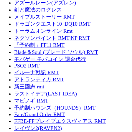
アズールレーン(アズレン)
剣と魔法のログレス
メイプルストーリー RMT
ドラゴンクエスト10 |DQ10 RMT
トーラムオンライン Rmt
ネクソンポイント RMT|NP RMT
「予約制」FF11 RMT
Blade＆Soul (ブレード ソウル) RMT
モバゲー モバコイン 課金代行
PSO2 RMT
イルーナ戦記 RMT
アトランティカ RMT
新三國志 rmt
ラストイデア(LAST IDEA)
マビノギ RMT
予約制ハウンズ（HOUNDS）RMT
Fate/Grand Order RMT
FFBE-FFブレイブエクスヴィアス RMT
レイヴン2(RAVEN2)