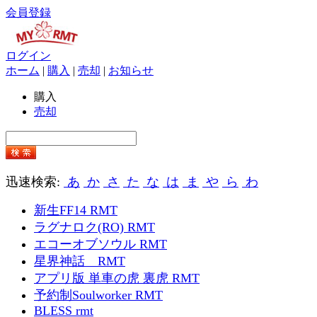
会員登録
ログイン
ホーム
|
購入
|
売却
|
お知らせ
購入
売却
迅速検索:
あ
か
さ
た
な
は
ま
や
ら
わ
新生FF14 RMT
ラグナロク(RO) RMT
エコーオブソウル RMT
星界神話 RMT
アプリ版 単車の虎 裏虎 RMT
予約制Soulworker RMT
BLESS rmt