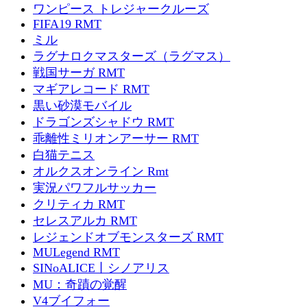
ワンピース トレジャークルーズ
FIFA19 RMT
ミル
ラグナロクマスターズ（ラグマス）
戦国サーガ RMT
マギアレコード RMT
黒い砂漠モバイル
ドラゴンズシャドウ RMT
乖離性ミリオンアーサー RMT
白猫テニス
オルクスオンライン Rmt
実況パワフルサッカー
クリティカ RMT
セレスアルカ RMT
レジェンドオブモンスターズ RMT
MULegend RMT
SINoALICE丨シノアリス
MU：奇蹟の覚醒
V4ブイフォー