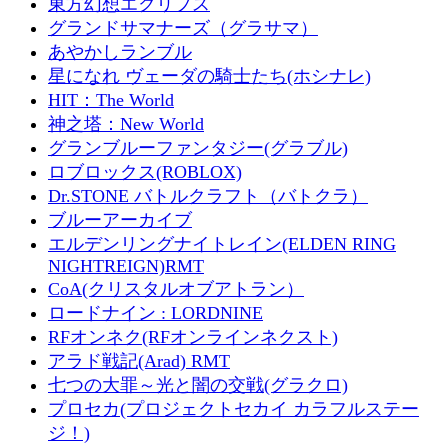
東方幻想エクリプス
グランドサマナーズ（グラサマ）
あやかしランブル
星になれ ヴェーダの騎士たち(ホシナレ)
HIT：The World
神之塔：New World
グランブルーファンタジー(グラブル)
ロブロックス(ROBLOX)
Dr.STONE バトルクラフト（バトクラ）
ブルーアーカイブ
エルデンリングナイトレイン(ELDEN RING
NIGHTREIGN)RMT
CoA(クリスタルオブアトラン）
ロードナイン : LORDNINE
RFオンネク(RFオンラインネクスト)
アラド戦記(Arad) RMT
七つの大罪～光と闇の交戦(グラクロ)
プロセカ(プロジェクトセカイ カラフルステー
ジ！)