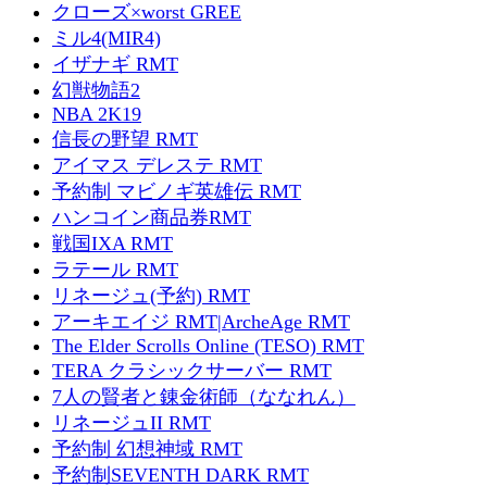
クローズ×worst GREE
ミル4(MIR4)
イザナギ RMT
幻獣物語2
NBA 2K19
信長の野望 RMT
アイマス デレステ RMT
予約制 マビノギ英雄伝 RMT
ハンコイン商品券RMT
戦国IXA RMT
ラテール RMT
リネージュ(予約) RMT
アーキエイジ RMT|ArcheAge RMT
The Elder Scrolls Online (TESO) RMT
TERA クラシックサーバー RMT
7人の賢者と錬金術師（ななれん）
リネージュII RMT
予約制 幻想神域 RMT
予約制SEVENTH DARK RMT