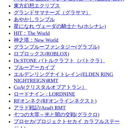
東方幻想エクリプス
グランドサマナーズ（グラサマ）
あやかしランブル
星になれ ヴェーダの騎士たち(ホシナレ)
HIT：The World
神之塔：New World
グランブルーファンタジー(グラブル)
ロブロックス(ROBLOX)
Dr.STONE バトルクラフト（バトクラ）
ブルーアーカイブ
エルデンリングナイトレイン(ELDEN RING
NIGHTREIGN)RMT
CoA(クリスタルオブアトラン）
ロードナイン : LORDNINE
RFオンネク(RFオンラインネクスト)
アラド戦記(Arad) RMT
七つの大罪～光と闇の交戦(グラクロ)
プロセカ(プロジェクトセカイ カラフルステー