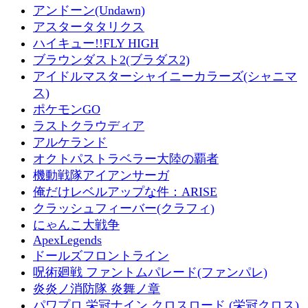
アンドーン(Undawn)
アスタータタリクス
ハイキュー!!FLY HIGH
ブラウンダスト2(ブラダス2)
アイドルマスターシャイニーカラーズ(シャニマ
ス)
ポケモンGO
ラストクラウディア
アルケランド
オクトパストラベラー大陸の覇者
機動戦隊アイアンサーガ
俺だけレベルアップな件：ARISE
クラッシュフィーバー(クラフィ)
にゃんこ大戦争
ApexLegends
ドールズフロントライン
呪術廻戦 ファントムパレード(ファンパレ)
炎炎ノ消防隊 炎舞ノ章
パワプロ 栄冠ナイン クロスロード (栄冠クロス)