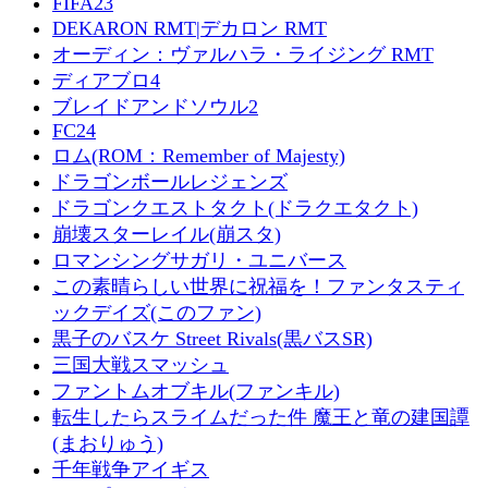
FIFA23
DEKARON RMT|デカロン RMT
オーディン：ヴァルハラ・ライジング RMT
ディアブロ4
ブレイドアンドソウル2
FC24
ロム(ROM：Remember of Majesty)
ドラゴンボールレジェンズ
ドラゴンクエストタクト(ドラクエタクト)
崩壊スターレイル(崩スタ)
ロマンシングサガリ・ユニバース
この素晴らしい世界に祝福を！ファンタスティ
ックデイズ(このファン)
黒子のバスケ Street Rivals(黒バスSR)
三国大戦スマッシュ
ファントムオブキル(ファンキル)
転生したらスライムだった件 魔王と竜の建国譚
(まおりゅう)
千年戦争アイギス