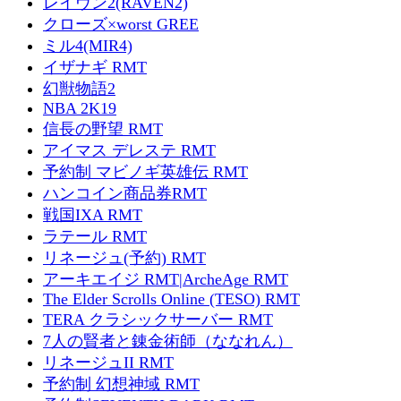
レイヴン2(RAVEN2)
クローズ×worst GREE
ミル4(MIR4)
イザナギ RMT
幻獣物語2
NBA 2K19
信長の野望 RMT
アイマス デレステ RMT
予約制 マビノギ英雄伝 RMT
ハンコイン商品券RMT
戦国IXA RMT
ラテール RMT
リネージュ(予約) RMT
アーキエイジ RMT|ArcheAge RMT
The Elder Scrolls Online (TESO) RMT
TERA クラシックサーバー RMT
7人の賢者と錬金術師（ななれん）
リネージュII RMT
予約制 幻想神域 RMT