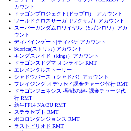
カウント
ドラゴンプロジェクト(ドラプロ) アカウント
ワールドクロスサーガ（ワクサガ）アカウント
スーパーガンダムロワイヤル（Sガンロワ）アカ
ウント
ディバインゲート|ディバゲ アカウント
Sdorica(スドリカ) アカウント
キングスレイド（kings）アカウント
ドラゴンズドグマ オンライン RMT
エレメンタルストーリー
シャドウバース（シャドバ）アカウント
ブレイジング オデッセイ課金チャージ代行 RMT
ドラゴンジェネシス -聖戦の絆- 課金チャージ代
行 RMT
新生FF14 NA/EU RMT
ステラセプト RMT
ポコロンダンジョンズ RMT
ラストピリオド RMT