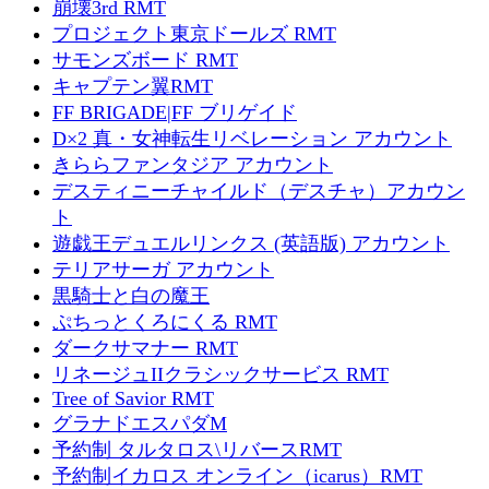
崩壊3rd RMT
プロジェクト東京ドールズ RMT
サモンズボード RMT
キャプテン翼RMT
FF BRIGADE|FF ブリゲイド
D×2 真・女神転生リベレーション アカウント
きららファンタジア アカウント
デスティニーチャイルド（デスチャ）アカウン
ト
遊戯王デュエルリンクス (英語版) アカウント
テリアサーガ アカウント
黒騎士と白の魔王
ぷちっとくろにくる RMT
ダークサマナー RMT
リネージュIIクラシックサービス RMT
Tree of Savior RMT
グラナドエスパダM
予約制 タルタロス\リバースRMT
予約制イカロス オンライン（icarus）RMT