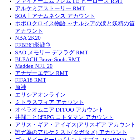
ファイアーエムブレム FE ヒーローズ RMT
アルケミアストーリー RMT
SOA丨アナムネシス アカウント
ポポロクロイス物語 ～ナルシアの涙と妖精の笛
アカウント
NBA 2K20
FFBE幻影戦争
SAO メモリー デフラグ RMT
BLEACH Brave Souls RMT
Madden NFL 20
アナザーエデン RMT
FIFA18 RMT
原神
エリシアオンライン
ミトラスフィア アカウント
オペラオムニア|DFFOO アカウント
共闘ことばRPG コトダマン アカウント
アリス・ギア・アイギス|アリスギア アカウント
誰ガ為のアルケミスト(タガタメ) アカウント
ゴッドイーターレゾナントオプス（GEREO）ア