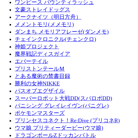
ワンピース バウンティラッシュ
文豪ストレイドッグス
アークナイツ（明日方舟）
メメントモリ(メメモリ)
ダンまち メモリアフレーゼ(ダンメモ)
チェインクロニクル(チェンクロ)
神姫プロジェクト
魔界戦記ディスガイア
エバーテイル
プリストンテールＭ
とある魔術の禁書目録
勝利の女神NIKKE
パスオブエグザイル
スーパーロボット大戦DD(スパロボDD)
パニシング グレイレイヴン(パニグレ)
ポケモンマスターズ
プリンセスコネクト！Re:Dive (プリコネR)
ウマ娘 プリティーダービー(ウマ娘)
ドラゴンボールZドッカンバトル