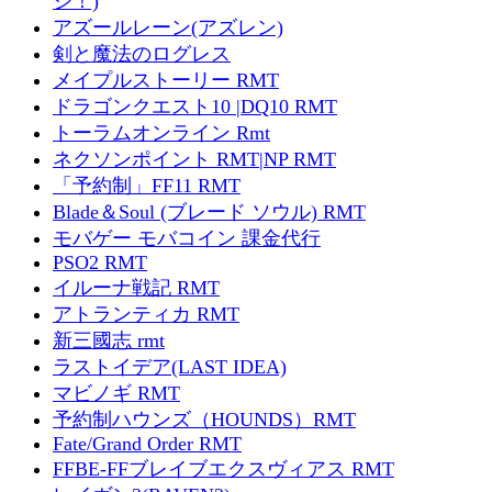
ジ！)
アズールレーン(アズレン)
剣と魔法のログレス
メイプルストーリー RMT
ドラゴンクエスト10 |DQ10 RMT
トーラムオンライン Rmt
ネクソンポイント RMT|NP RMT
「予約制」FF11 RMT
Blade＆Soul (ブレード ソウル) RMT
モバゲー モバコイン 課金代行
PSO2 RMT
イルーナ戦記 RMT
アトランティカ RMT
新三國志 rmt
ラストイデア(LAST IDEA)
マビノギ RMT
予約制ハウンズ（HOUNDS）RMT
Fate/Grand Order RMT
FFBE-FFブレイブエクスヴィアス RMT