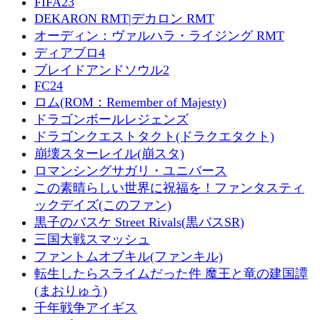
FIFA23
DEKARON RMT|デカロン RMT
オーディン：ヴァルハラ・ライジング RMT
ディアブロ4
ブレイドアンドソウル2
FC24
ロム(ROM：Remember of Majesty)
ドラゴンボールレジェンズ
ドラゴンクエストタクト(ドラクエタクト)
崩壊スターレイル(崩スタ)
ロマンシングサガリ・ユニバース
この素晴らしい世界に祝福を！ファンタスティ
ックデイズ(このファン)
黒子のバスケ Street Rivals(黒バスSR)
三国大戦スマッシュ
ファントムオブキル(ファンキル)
転生したらスライムだった件 魔王と竜の建国譚
(まおりゅう)
千年戦争アイギス