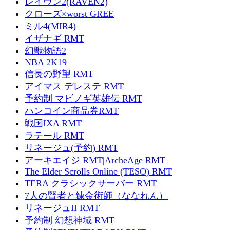
レイヴン2(RAVEN2)
クローズ×worst GREE
ミル4(MIR4)
イザナギ RMT
幻獣物語2
NBA 2K19
信長の野望 RMT
アイマス デレステ RMT
予約制 マビノギ英雄伝 RMT
ハンコイン商品券RMT
戦国IXA RMT
ラテール RMT
リネージュ(予約) RMT
アーキエイジ RMT|ArcheAge RMT
The Elder Scrolls Online (TESO) RMT
TERA クラシックサーバー RMT
7人の賢者と錬金術師（ななれん）
リネージュII RMT
予約制 幻想神域 RMT