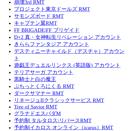
崩壊3rd RMT
プロジェクト東京ドールズ RMT
サモンズボード RMT
キャプテン翼RMT
FF BRIGADE|FF ブリゲイド
D×2 真・女神転生リベレーション アカウント
きららファンタジア アカウント
デスティニーチャイルド（デスチャ）アカウン
ト
遊戯王デュエルリンクス (英語版) アカウント
テリアサーガ アカウント
黒騎士と白の魔王
ぷちっとくろにくる RMT
ダークサマナー RMT
リネージュIIクラシックサービス RMT
Tree of Savior RMT
グラナドエスパダM
予約制 タルタロス\リバースRMT
予約制イカロス オンライン（icarus）RMT