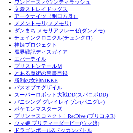
ワンピース バウンティラッシュ
文豪ストレイドッグス
アークナイツ（明日方舟）
メメントモリ(メメモリ)
ダンまち メモリアフレーゼ(ダンメモ)
チェインクロニクル(チェンクロ)
神姫プロジェクト
魔界戦記ディスガイア
エバーテイル
プリストンテールＭ
とある魔術の禁書目録
勝利の女神NIKKE
パスオブエグザイル
スーパーロボット大戦DD(スパロボDD)
パニシング グレイレイヴン(パニグレ)
ポケモンマスターズ
プリンセスコネクト！Re:Dive (プリコネR)
ウマ娘 プリティーダービー(ウマ娘)
ドラゴンボールZドッカンバトル