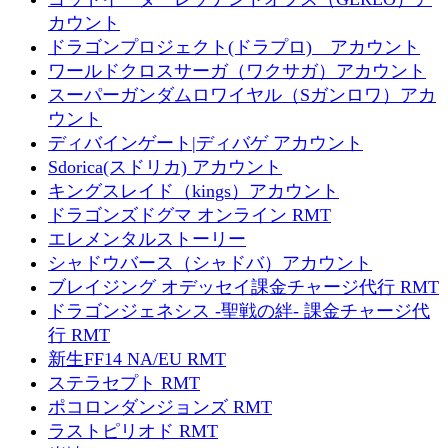
カウント
ドラゴンプロジェクト(ドラプロ) アカウント
ワールドクロスサーガ（ワクサガ）アカウント
スーパーガンダムロワイヤル（Sガンロワ）アカ
ウント
ディバインゲート|ディバゲ アカウント
Sdorica(スドリカ) アカウント
キングスレイド（kings）アカウント
ドラゴンズドグマ オンライン RMT
エレメンタルストーリー
シャドウバース（シャドバ）アカウント
ブレイジング オデッセイ課金チャージ代行 RMT
ドラゴンジェネシス -聖戦の絆- 課金チャージ代
行 RMT
新生FF14 NA/EU RMT
ステラセプト RMT
ポコロンダンジョンズ RMT
ラストピリオド RMT