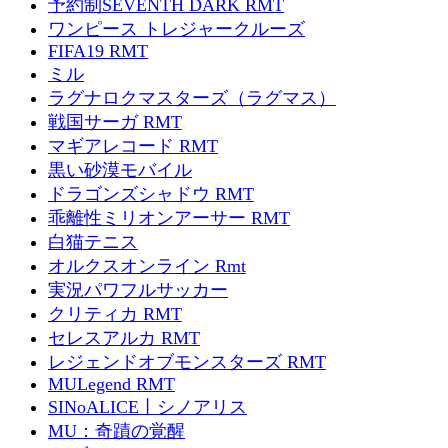
予約制SEVENTH DARK RMT
ワンピース トレジャークルーズ
FIFA19 RMT
ミル
ラグナロクマスターズ（ラグマス）
戦国サーガ RMT
マギアレコード RMT
黒い砂漠モバイル
ドラゴンズシャドウ RMT
乖離性ミリオンアーサー RMT
白猫テニス
オルクスオンライン Rmt
実況パワフルサッカー
クリティカ RMT
セレスアルカ RMT
レジェンドオブモンスターズ RMT
MULegend RMT
SINoALICE丨シノアリス
MU：奇蹟の覚醒