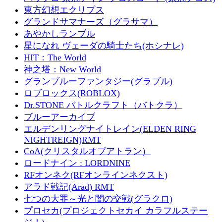
東方幻想エクリプス
グランドサマナーズ（グラサマ）
あやかしランブル
星になれ ヴェーダの騎士たち(ホシナレ)
HIT：The World
神之塔：New World
グランブルーファンタジー(グラブル)
ロブロックス(ROBLOX)
Dr.STONE バトルクラフト（バトクラ）
ブルーアーカイブ
エルデンリングナイトレイン(ELDEN RING
NIGHTREIGN)RMT
CoA(クリスタルオブアトラン）
ロードナイン : LORDNINE
RFオンネク(RFオンラインネクスト)
アラド戦記(Arad) RMT
七つの大罪～光と闇の交戦(グラクロ)
プロセカ(プロジェクトセカイ カラフルステー