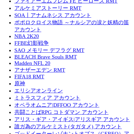
ファイアーエムブレム FE ヒーローズ RMT
アルケミアストーリー RMT
SOA丨アナムネシス アカウント
ポポロクロイス物語 ～ナルシアの涙と妖精の笛
アカウント
NBA 2K20
FFBE幻影戦争
SAO メモリー デフラグ RMT
BLEACH Brave Souls RMT
Madden NFL 20
アナザーエデン RMT
FIFA18 RMT
原神
エリシアオンライン
ミトラスフィア アカウント
オペラオムニア|DFFOO アカウント
共闘ことばRPG コトダマン アカウント
アリス・ギア・アイギス|アリスギア アカウント
誰ガ為のアルケミスト(タガタメ) アカウント
ゴッドイーターレゾナントオプス（GEREO）ア