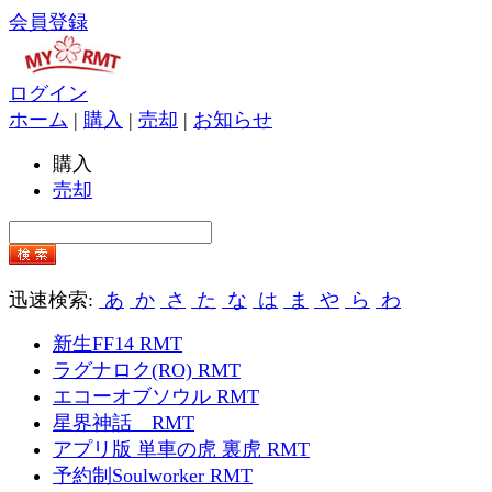
会員登録
ログイン
ホーム
|
購入
|
売却
|
お知らせ
購入
売却
迅速検索:
あ
か
さ
た
な
は
ま
や
ら
わ
新生FF14 RMT
ラグナロク(RO) RMT
エコーオブソウル RMT
星界神話 RMT
アプリ版 単車の虎 裏虎 RMT
予約制Soulworker RMT