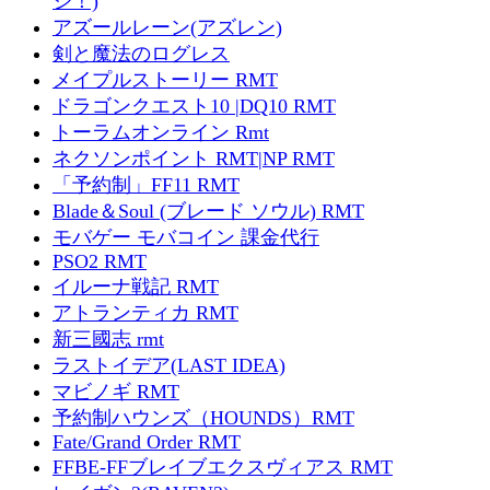
ジ！)
アズールレーン(アズレン)
剣と魔法のログレス
メイプルストーリー RMT
ドラゴンクエスト10 |DQ10 RMT
トーラムオンライン Rmt
ネクソンポイント RMT|NP RMT
「予約制」FF11 RMT
Blade＆Soul (ブレード ソウル) RMT
モバゲー モバコイン 課金代行
PSO2 RMT
イルーナ戦記 RMT
アトランティカ RMT
新三國志 rmt
ラストイデア(LAST IDEA)
マビノギ RMT
予約制ハウンズ（HOUNDS）RMT
Fate/Grand Order RMT
FFBE-FFブレイブエクスヴィアス RMT