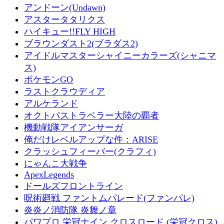
アンドーン(Undawn)
アスタータタリクス
ハイキュー!!FLY HIGH
ブラウンダスト2(ブラダス2)
アイドルマスターシャイニーカラーズ(シャニマ
ス)
ポケモンGO
ラストクラウディア
アルケランド
オクトパストラベラー大陸の覇者
機動戦隊アイアンサーガ
俺だけレベルアップな件：ARISE
クラッシュフィーバー(クラフィ)
にゃんこ大戦争
ApexLegends
ドールズフロントライン
呪術廻戦 ファントムパレード(ファンパレ)
炎炎ノ消防隊 炎舞ノ章
パワプロ 栄冠ナイン クロスロード (栄冠クロス)