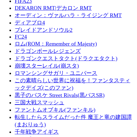
FIFA23
DEKARON RMT|デカロン RMT
オーディン：ヴァルハラ・ライジング RMT
ディアブロ4
ブレイドアンドソウル2
FC24
ロム(ROM：Remember of Majesty)
ドラゴンボールレジェンズ
ドラゴンクエストタクト(ドラクエタクト)
崩壊スターレイル(崩スタ)
ロマンシングサガリ・ユニバース
この素晴らしい世界に祝福を！ファンタスティ
ックデイズ(このファン)
黒子のバスケ Street Rivals(黒バスSR)
三国大戦スマッシュ
ファントムオブキル(ファンキル)
転生したらスライムだった件 魔王と竜の建国譚
(まおりゅう)
千年戦争アイギス