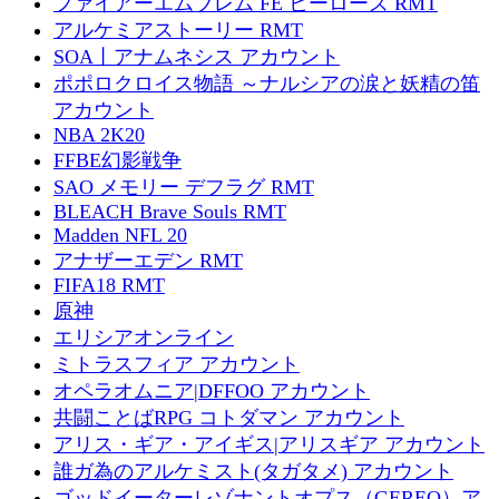
ファイアーエムブレム FE ヒーローズ RMT
アルケミアストーリー RMT
SOA丨アナムネシス アカウント
ポポロクロイス物語 ～ナルシアの涙と妖精の笛
アカウント
NBA 2K20
FFBE幻影戦争
SAO メモリー デフラグ RMT
BLEACH Brave Souls RMT
Madden NFL 20
アナザーエデン RMT
FIFA18 RMT
原神
エリシアオンライン
ミトラスフィア アカウント
オペラオムニア|DFFOO アカウント
共闘ことばRPG コトダマン アカウント
アリス・ギア・アイギス|アリスギア アカウント
誰ガ為のアルケミスト(タガタメ) アカウント
ゴッドイーターレゾナントオプス（GEREO）ア