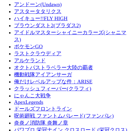
アンドーン(Undawn)
アスタータタリクス
ハイキュー!!FLY HIGH
ブラウンダスト2(ブラダス2)
アイドルマスターシャイニーカラーズ(シャニマ
ス)
ポケモンGO
ラストクラウディア
アルケランド
オクトパストラベラー大陸の覇者
機動戦隊アイアンサーガ
俺だけレベルアップな件：ARISE
クラッシュフィーバー(クラフィ)
にゃんこ大戦争
ApexLegends
ドールズフロントライン
呪術廻戦 ファントムパレード(ファンパレ)
炎炎ノ消防隊 炎舞ノ章
パワプロ 栄冠ナイン クロスロード (栄冠クロス)