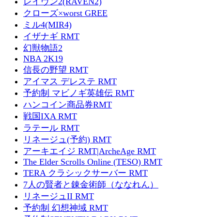
レイヴン2(RAVEN2)
クローズ×worst GREE
ミル4(MIR4)
イザナギ RMT
幻獣物語2
NBA 2K19
信長の野望 RMT
アイマス デレステ RMT
予約制 マビノギ英雄伝 RMT
ハンコイン商品券RMT
戦国IXA RMT
ラテール RMT
リネージュ(予約) RMT
アーキエイジ RMT|ArcheAge RMT
The Elder Scrolls Online (TESO) RMT
TERA クラシックサーバー RMT
7人の賢者と錬金術師（ななれん）
リネージュII RMT
予約制 幻想神域 RMT