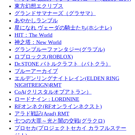
東方幻想エクリプス
グランドサマナーズ（グラサマ）
あやかしランブル
星になれ ヴェーダの騎士たち(ホシナレ)
HIT：The World
神之塔：New World
グランブルーファンタジー(グラブル)
ロブロックス(ROBLOX)
Dr.STONE バトルクラフト（バトクラ）
ブルーアーカイブ
エルデンリングナイトレイン(ELDEN RING
NIGHTREIGN)RMT
CoA(クリスタルオブアトラン）
ロードナイン : LORDNINE
RFオンネク(RFオンラインネクスト)
アラド戦記(Arad) RMT
七つの大罪～光と闇の交戦(グラクロ)
プロセカ(プロジェクトセカイ カラフルステー