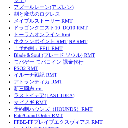
ジ！)
アズールレーン(アズレン)
剣と魔法のログレス
メイプルストーリー RMT
ドラゴンクエスト10 |DQ10 RMT
トーラムオンライン Rmt
ネクソンポイント RMT|NP RMT
「予約制」FF11 RMT
Blade＆Soul (ブレード ソウル) RMT
モバゲー モバコイン 課金代行
PSO2 RMT
イルーナ戦記 RMT
アトランティカ RMT
新三國志 rmt
ラストイデア(LAST IDEA)
マビノギ RMT
予約制ハウンズ（HOUNDS）RMT
Fate/Grand Order RMT
FFBE-FFブレイブエクスヴィアス RMT