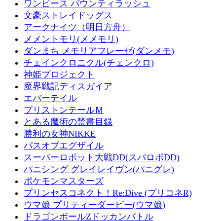
ワンピース バウンティラッシュ
文豪ストレイドッグス
アークナイツ（明日方舟）
メメントモリ(メメモリ)
ダンまち メモリアフレーゼ(ダンメモ)
チェインクロニクル(チェンクロ)
神姫プロジェクト
魔界戦記ディスガイア
エバーテイル
プリストンテールＭ
とある魔術の禁書目録
勝利の女神NIKKE
パスオブエグザイル
スーパーロボット大戦DD(スパロボDD)
パニシング グレイレイヴン(パニグレ)
ポケモンマスターズ
プリンセスコネクト！Re:Dive (プリコネR)
ウマ娘 プリティーダービー(ウマ娘)
ドラゴンボールZドッカンバトル