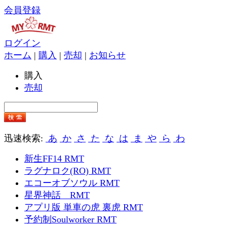
会員登録
ログイン
ホーム
|
購入
|
売却
|
お知らせ
購入
売却
迅速検索:
あ
か
さ
た
な
は
ま
や
ら
わ
新生FF14 RMT
ラグナロク(RO) RMT
エコーオブソウル RMT
星界神話 RMT
アプリ版 単車の虎 裏虎 RMT
予約制Soulworker RMT