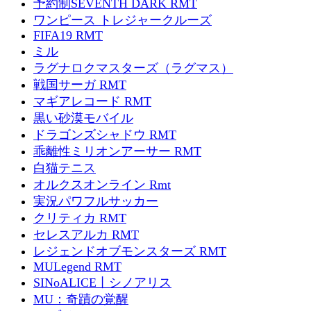
予約制SEVENTH DARK RMT
ワンピース トレジャークルーズ
FIFA19 RMT
ミル
ラグナロクマスターズ（ラグマス）
戦国サーガ RMT
マギアレコード RMT
黒い砂漠モバイル
ドラゴンズシャドウ RMT
乖離性ミリオンアーサー RMT
白猫テニス
オルクスオンライン Rmt
実況パワフルサッカー
クリティカ RMT
セレスアルカ RMT
レジェンドオブモンスターズ RMT
MULegend RMT
SINoALICE丨シノアリス
MU：奇蹟の覚醒