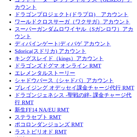
カウント
ドラゴンプロジェクト(ドラプロ) アカウント
ワールドクロスサーガ（ワクサガ）アカウント
スーパーガンダムロワイヤル（Sガンロワ）アカ
ウント
ディバインゲート|ディバゲ アカウント
Sdorica(スドリカ) アカウント
キングスレイド（kings）アカウント
ドラゴンズドグマ オンライン RMT
エレメンタルストーリー
シャドウバース（シャドバ）アカウント
ブレイジング オデッセイ課金チャージ代行 RMT
ドラゴンジェネシス -聖戦の絆- 課金チャージ代
行 RMT
新生FF14 NA/EU RMT
ステラセプト RMT
ポコロンダンジョンズ RMT
ラストピリオド RMT