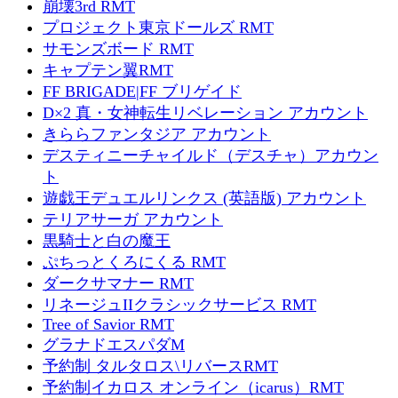
崩壊3rd RMT
プロジェクト東京ドールズ RMT
サモンズボード RMT
キャプテン翼RMT
FF BRIGADE|FF ブリゲイド
D×2 真・女神転生リベレーション アカウント
きららファンタジア アカウント
デスティニーチャイルド（デスチャ）アカウン
ト
遊戯王デュエルリンクス (英語版) アカウント
テリアサーガ アカウント
黒騎士と白の魔王
ぷちっとくろにくる RMT
ダークサマナー RMT
リネージュIIクラシックサービス RMT
Tree of Savior RMT
グラナドエスパダM
予約制 タルタロス\リバースRMT
予約制イカロス オンライン（icarus）RMT