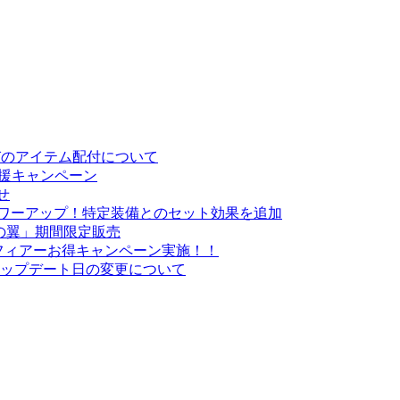
お詫びのアイテム配付について
応援キャンペーン
せ
がパワーアップ！特定装備とのセット効果を追加
の翼」期間限定販売
・スフィアーお得キャンペーン実施！！
悪魔」アップデート日の変更について