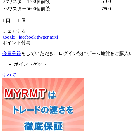
パワスター4700個前後
5100
パワスター5600個前後
7800
1 口 ＝ 1 個
シェアする
google+
facebook
tiwtter
mixi
ポイント付与
会員登録
をしていただき、ログイン後にゲーム通貨をご購入
ポイントゲット
すべて