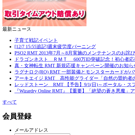
最新ニュース
子育て戦記イベント
[12/7 15:55追記]週末疲労度バーニング
PSO2 RMT 2013年7月～8月実施のメンテナンスの
ドラゴンネスト ＲＭＴ 600万ID突破記念！初心者
真・女神転生 RMT 新規応援キャンペーン開催のお知ら
ラグナロク(RO) RMT 一部装備とモンスターカード
アーキエイジ RMT 高性能グライダー「自然の盟約者
レッドストーン RMT 【予告】9/1(日)～ポータル
『Wizardry Online RMT』【重要】「絶望の蒼き
すべて
会員登録
メールアドレス