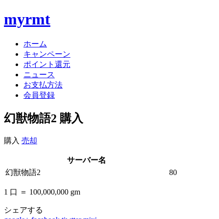
myrmt
ホーム
キャンペーン
ポイント還元
ニュース
お支払方法
会員登録
幻獣物語2 購入
購入
売却
サーバー名
幻獣物語2
80
1 口 ＝ 100,000,000 gm
シェアする