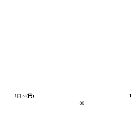
1口～(円)
80