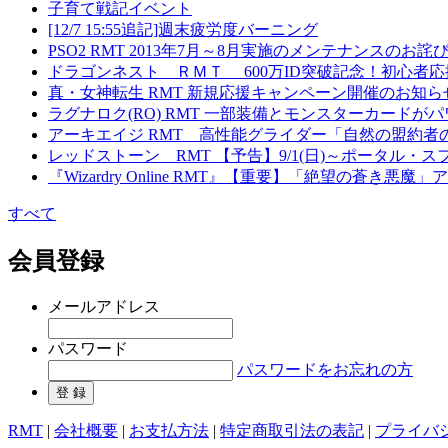
子育て戦記イベント
[12/7 15:55追記]週末疲労度バーニング
PSO2 RMT 2013年7月～8月実施のメンテナンスの
ドラゴンネスト ＲＭＴ 600万ID突破記念！初心者
真・女神転生 RMT 新規応援キャンペーン開催のお知ら
ラグナロク(RO) RMT 一部装備とモンスターカード
アーキエイジ RMT 高性能グライダー「自然の盟約者
レッドストーン RMT 【予告】9/1(日)～ポータル
『Wizardry Online RMT』【重要】「絶望の蒼き
すべて
会員登録
メールアドレス
パスワード
パスワードをお忘れの方
RMT
|
会社概要
|
お支払方法
|
特定商取引法の表記
|
プライバ