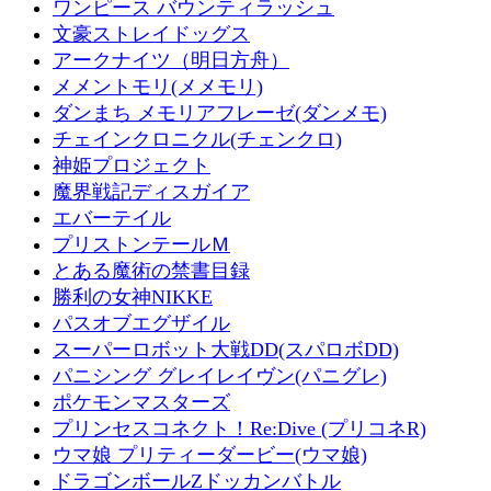
ワンピース バウンティラッシュ
文豪ストレイドッグス
アークナイツ（明日方舟）
メメントモリ(メメモリ)
ダンまち メモリアフレーゼ(ダンメモ)
チェインクロニクル(チェンクロ)
神姫プロジェクト
魔界戦記ディスガイア
エバーテイル
プリストンテールＭ
とある魔術の禁書目録
勝利の女神NIKKE
パスオブエグザイル
スーパーロボット大戦DD(スパロボDD)
パニシング グレイレイヴン(パニグレ)
ポケモンマスターズ
プリンセスコネクト！Re:Dive (プリコネR)
ウマ娘 プリティーダービー(ウマ娘)
ドラゴンボールZドッカンバトル