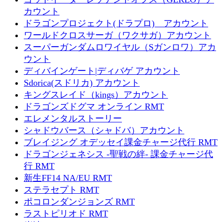
カウント
ドラゴンプロジェクト(ドラプロ) アカウント
ワールドクロスサーガ（ワクサガ）アカウント
スーパーガンダムロワイヤル（Sガンロワ）アカ
ウント
ディバインゲート|ディバゲ アカウント
Sdorica(スドリカ) アカウント
キングスレイド（kings）アカウント
ドラゴンズドグマ オンライン RMT
エレメンタルストーリー
シャドウバース（シャドバ）アカウント
ブレイジング オデッセイ課金チャージ代行 RMT
ドラゴンジェネシス -聖戦の絆- 課金チャージ代
行 RMT
新生FF14 NA/EU RMT
ステラセプト RMT
ポコロンダンジョンズ RMT
ラストピリオド RMT