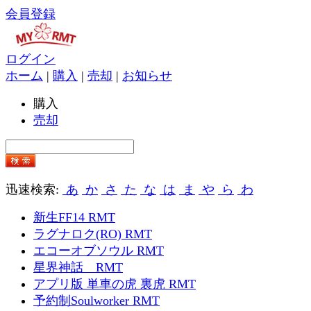
会員登録
ログイン
ホーム
|
購入
|
売却
|
お知らせ
購入
売却
迅速検索:
あ
か
さ
た
な
は
ま
や
ら
わ
新生FF14 RMT
ラグナロク(RO) RMT
エコーオブソウル RMT
星界神話 RMT
アプリ版 単車の虎 裏虎 RMT
予約制Soulworker RMT