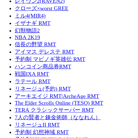
レイヴン2(RAVEN2)
クローズ×worst GREE
ミル4(MIR4)
イザナギ RMT
幻獣物語2
NBA 2K19
信長の野望 RMT
アイマス デレステ RMT
予約制 マビノギ英雄伝 RMT
ハンコイン商品券RMT
戦国IXA RMT
ラテール RMT
リネージュ(予約) RMT
アーキエイジ RMT|ArcheAge RMT
The Elder Scrolls Online (TESO) RMT
TERA クラシックサーバー RMT
7人の賢者と錬金術師（ななれん）
リネージュII RMT
予約制 幻想神域 RMT