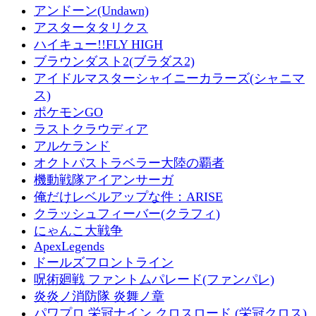
アンドーン(Undawn)
アスタータタリクス
ハイキュー!!FLY HIGH
ブラウンダスト2(ブラダス2)
アイドルマスターシャイニーカラーズ(シャニマ
ス)
ポケモンGO
ラストクラウディア
アルケランド
オクトパストラベラー大陸の覇者
機動戦隊アイアンサーガ
俺だけレベルアップな件：ARISE
クラッシュフィーバー(クラフィ)
にゃんこ大戦争
ApexLegends
ドールズフロントライン
呪術廻戦 ファントムパレード(ファンパレ)
炎炎ノ消防隊 炎舞ノ章
パワプロ 栄冠ナイン クロスロード (栄冠クロス)