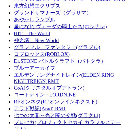
東方幻想エクリプス
グランドサマナーズ（グラサマ）
あやかしランブル
星になれ ヴェーダの騎士たち(ホシナレ)
HIT：The World
神之塔：New World
グランブルーファンタジー(グラブル)
ロブロックス(ROBLOX)
Dr.STONE バトルクラフト（バトクラ）
ブルーアーカイブ
エルデンリングナイトレイン(ELDEN RING
NIGHTREIGN)RMT
CoA(クリスタルオブアトラン）
ロードナイン : LORDNINE
RFオンネク(RFオンラインネクスト)
アラド戦記(Arad) RMT
七つの大罪～光と闇の交戦(グラクロ)
プロセカ(プロジェクトセカイ カラフルステー