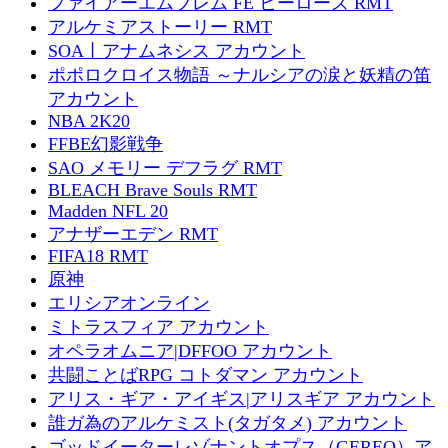
ファイアーエムブレム FE ヒーローズ RMT
アルケミアストーリー RMT
SOA丨アナムネシス アカウント
ポポロクロイス物語 ～ナルシアの涙と妖精の笛
アカウント
NBA 2K20
FFBE幻影戦争
SAO メモリー デフラグ RMT
BLEACH Brave Souls RMT
Madden NFL 20
アナザーエデン RMT
FIFA18 RMT
原神
エリシアオンライン
ミトラスフィア アカウント
オペラオムニア|DFFOO アカウント
共闘ことばRPG コトダマン アカウント
アリス・ギア・アイギス|アリスギア アカウント
誰ガ為のアルケミスト(タガタメ) アカウント
ゴッドイーターレゾナントオプス（GEREO）ア