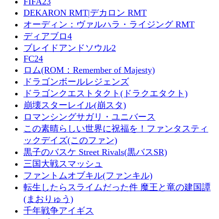
FIFA23
DEKARON RMT|デカロン RMT
オーディン：ヴァルハラ・ライジング RMT
ディアブロ4
ブレイドアンドソウル2
FC24
ロム(ROM：Remember of Majesty)
ドラゴンボールレジェンズ
ドラゴンクエストタクト(ドラクエタクト)
崩壊スターレイル(崩スタ)
ロマンシングサガリ・ユニバース
この素晴らしい世界に祝福を！ファンタスティ
ックデイズ(このファン)
黒子のバスケ Street Rivals(黒バスSR)
三国大戦スマッシュ
ファントムオブキル(ファンキル)
転生したらスライムだった件 魔王と竜の建国譚
(まおりゅう)
千年戦争アイギス