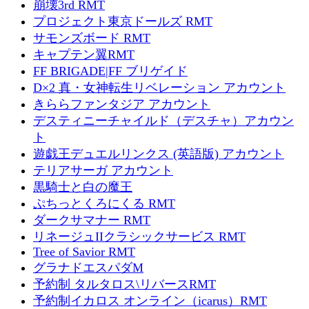
崩壊3rd RMT
プロジェクト東京ドールズ RMT
サモンズボード RMT
キャプテン翼RMT
FF BRIGADE|FF ブリゲイド
D×2 真・女神転生リベレーション アカウント
きららファンタジア アカウント
デスティニーチャイルド（デスチャ）アカウン
ト
遊戯王デュエルリンクス (英語版) アカウント
テリアサーガ アカウント
黒騎士と白の魔王
ぷちっとくろにくる RMT
ダークサマナー RMT
リネージュIIクラシックサービス RMT
Tree of Savior RMT
グラナドエスパダM
予約制 タルタロス\リバースRMT
予約制イカロス オンライン（icarus）RMT