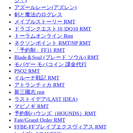
ジ！)
アズールレーン(アズレン)
剣と魔法のログレス
メイプルストーリー RMT
ドラゴンクエスト10 |DQ10 RMT
トーラムオンライン Rmt
ネクソンポイント RMT|NP RMT
「予約制」FF11 RMT
Blade＆Soul (ブレード ソウル) RMT
モバゲー モバコイン 課金代行
PSO2 RMT
イルーナ戦記 RMT
アトランティカ RMT
新三國志 rmt
ラストイデア(LAST IDEA)
マビノギ RMT
予約制ハウンズ（HOUNDS）RMT
Fate/Grand Order RMT
FFBE-FFブレイブエクスヴィアス RMT