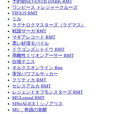
予約制SEVENTH DARK RMT
ワンピース トレジャークルーズ
FIFA19 RMT
ミル
ラグナロクマスターズ（ラグマス）
戦国サーガ RMT
マギアレコード RMT
黒い砂漠モバイル
ドラゴンズシャドウ RMT
乖離性ミリオンアーサー RMT
白猫テニス
オルクスオンライン Rmt
実況パワフルサッカー
クリティカ RMT
セレスアルカ RMT
レジェンドオブモンスターズ RMT
MULegend RMT
SINoALICE丨シノアリス
MU：奇蹟の覚醒