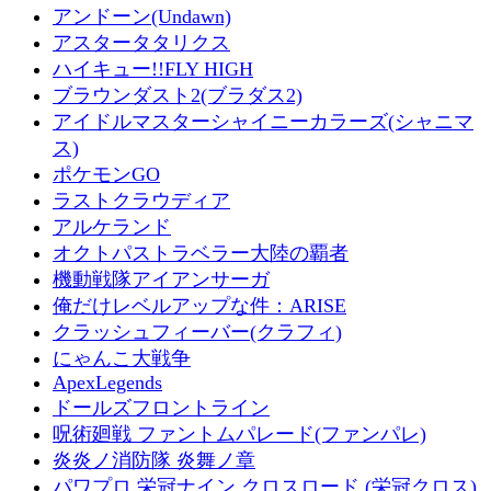
アンドーン(Undawn)
アスタータタリクス
ハイキュー!!FLY HIGH
ブラウンダスト2(ブラダス2)
アイドルマスターシャイニーカラーズ(シャニマ
ス)
ポケモンGO
ラストクラウディア
アルケランド
オクトパストラベラー大陸の覇者
機動戦隊アイアンサーガ
俺だけレベルアップな件：ARISE
クラッシュフィーバー(クラフィ)
にゃんこ大戦争
ApexLegends
ドールズフロントライン
呪術廻戦 ファントムパレード(ファンパレ)
炎炎ノ消防隊 炎舞ノ章
パワプロ 栄冠ナイン クロスロード (栄冠クロス)