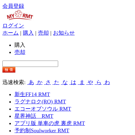
会員登録
ログイン
ホーム
|
購入
|
売却
|
お知らせ
購入
売却
迅速検索:
あ
か
さ
た
な
は
ま
や
ら
わ
新生FF14 RMT
ラグナロク(RO) RMT
エコーオブソウル RMT
星界神話 RMT
アプリ版 単車の虎 裏虎 RMT
予約制Soulworker RMT