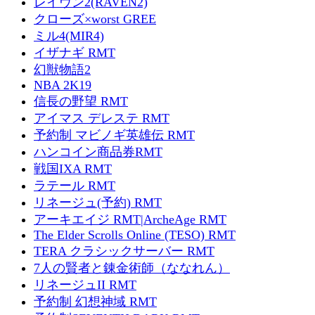
レイヴン2(RAVEN2)
クローズ×worst GREE
ミル4(MIR4)
イザナギ RMT
幻獣物語2
NBA 2K19
信長の野望 RMT
アイマス デレステ RMT
予約制 マビノギ英雄伝 RMT
ハンコイン商品券RMT
戦国IXA RMT
ラテール RMT
リネージュ(予約) RMT
アーキエイジ RMT|ArcheAge RMT
The Elder Scrolls Online (TESO) RMT
TERA クラシックサーバー RMT
7人の賢者と錬金術師（ななれん）
リネージュII RMT
予約制 幻想神域 RMT