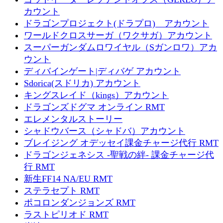
カウント
ドラゴンプロジェクト(ドラプロ) アカウント
ワールドクロスサーガ（ワクサガ）アカウント
スーパーガンダムロワイヤル（Sガンロワ）アカ
ウント
ディバインゲート|ディバゲ アカウント
Sdorica(スドリカ) アカウント
キングスレイド（kings）アカウント
ドラゴンズドグマ オンライン RMT
エレメンタルストーリー
シャドウバース（シャドバ）アカウント
ブレイジング オデッセイ課金チャージ代行 RMT
ドラゴンジェネシス -聖戦の絆- 課金チャージ代
行 RMT
新生FF14 NA/EU RMT
ステラセプト RMT
ポコロンダンジョンズ RMT
ラストピリオド RMT