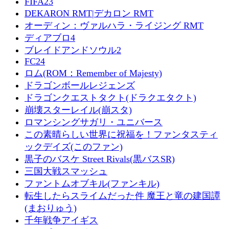
FIFA23
DEKARON RMT|デカロン RMT
オーディン：ヴァルハラ・ライジング RMT
ディアブロ4
ブレイドアンドソウル2
FC24
ロム(ROM：Remember of Majesty)
ドラゴンボールレジェンズ
ドラゴンクエストタクト(ドラクエタクト)
崩壊スターレイル(崩スタ)
ロマンシングサガリ・ユニバース
この素晴らしい世界に祝福を！ファンタスティ
ックデイズ(このファン)
黒子のバスケ Street Rivals(黒バスSR)
三国大戦スマッシュ
ファントムオブキル(ファンキル)
転生したらスライムだった件 魔王と竜の建国譚
(まおりゅう)
千年戦争アイギス