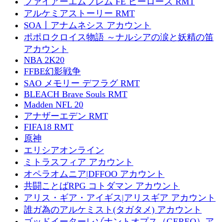
ファイアーエムブレム FE ヒーローズ RMT
アルケミアストーリー RMT
SOA丨アナムネシス アカウント
ポポロクロイス物語 ～ナルシアの涙と妖精の笛
アカウント
NBA 2K20
FFBE幻影戦争
SAO メモリー デフラグ RMT
BLEACH Brave Souls RMT
Madden NFL 20
アナザーエデン RMT
FIFA18 RMT
原神
エリシアオンライン
ミトラスフィア アカウント
オペラオムニア|DFFOO アカウント
共闘ことばRPG コトダマン アカウント
アリス・ギア・アイギス|アリスギア アカウント
誰ガ為のアルケミスト(タガタメ) アカウント
ゴッドイーターレゾナントオプス（GEREO）ア