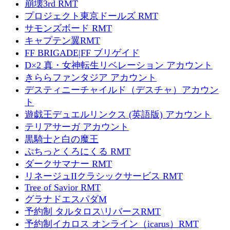
崩壊3rd RMT
プロジェクト東京ドールズ RMT
サモンズボード RMT
キャプテン翼RMT
FF BRIGADE|FF ブリゲイド
D×2 真・女神転生リベレーション アカウント
きららファンタジア アカウント
デスティニーチャイルド（デスチャ）アカウン
ト
遊戯王デュエルリンクス (英語版) アカウント
テリアサーガ アカウント
黒騎士と白の魔王
ぷちっとくろにくる RMT
ダークサマナー RMT
リネージュIIクラシックサービス RMT
Tree of Savior RMT
グラナドエスパダM
予約制 タルタロス\リバースRMT
予約制イカロス オンライン（icarus）RMT