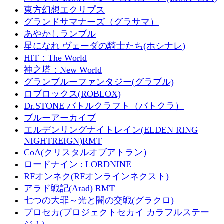
東方幻想エクリプス
グランドサマナーズ（グラサマ）
あやかしランブル
星になれ ヴェーダの騎士たち(ホシナレ)
HIT：The World
神之塔：New World
グランブルーファンタジー(グラブル)
ロブロックス(ROBLOX)
Dr.STONE バトルクラフト（バトクラ）
ブルーアーカイブ
エルデンリングナイトレイン(ELDEN RING
NIGHTREIGN)RMT
CoA(クリスタルオブアトラン）
ロードナイン : LORDNINE
RFオンネク(RFオンラインネクスト)
アラド戦記(Arad) RMT
七つの大罪～光と闇の交戦(グラクロ)
プロセカ(プロジェクトセカイ カラフルステー