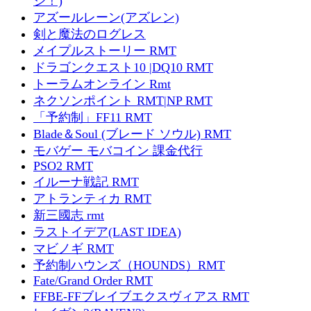
ジ！)
アズールレーン(アズレン)
剣と魔法のログレス
メイプルストーリー RMT
ドラゴンクエスト10 |DQ10 RMT
トーラムオンライン Rmt
ネクソンポイント RMT|NP RMT
「予約制」FF11 RMT
Blade＆Soul (ブレード ソウル) RMT
モバゲー モバコイン 課金代行
PSO2 RMT
イルーナ戦記 RMT
アトランティカ RMT
新三國志 rmt
ラストイデア(LAST IDEA)
マビノギ RMT
予約制ハウンズ（HOUNDS）RMT
Fate/Grand Order RMT
FFBE-FFブレイブエクスヴィアス RMT