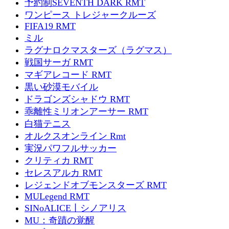
予約制SEVENTH DARK RMT
ワンピース トレジャークルーズ
FIFA19 RMT
ミル
ラグナロクマスターズ（ラグマス）
戦国サーガ RMT
マギアレコード RMT
黒い砂漠モバイル
ドラゴンズシャドウ RMT
乖離性ミリオンアーサー RMT
白猫テニス
オルクスオンライン Rmt
実況パワフルサッカー
クリティカ RMT
セレスアルカ RMT
レジェンドオブモンスターズ RMT
MULegend RMT
SINoALICE丨シノアリス
MU：奇蹟の覚醒