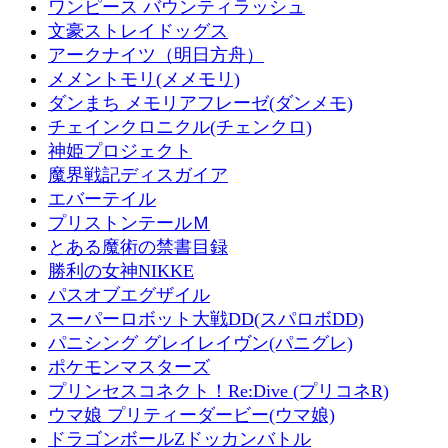
ワンピース バウンティラッシュ
文豪ストレイドッグス
アークナイツ（明日方舟）
メメントモリ(メメモリ)
ダンまち メモリアフレーゼ(ダンメモ)
チェインクロニクル(チェンクロ)
神姫プロジェクト
魔界戦記ディスガイア
エバーテイル
プリストンテールＭ
とある魔術の禁書目録
勝利の女神NIKKE
パスオブエグザイル
スーパーロボット大戦DD(スパロボDD)
パニシング グレイレイヴン(パニグレ)
ポケモンマスターズ
プリンセスコネクト！Re:Dive (プリコネR)
ウマ娘 プリティーダービー(ウマ娘)
ドラゴンボールZドッカンバトル