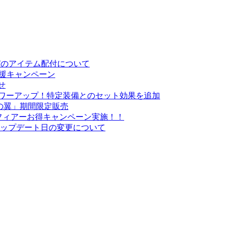
お詫びのアイテム配付について
応援キャンペーン
せ
がパワーアップ！特定装備とのセット効果を追加
の翼」期間限定販売
・スフィアーお得キャンペーン実施！！
悪魔」アップデート日の変更について