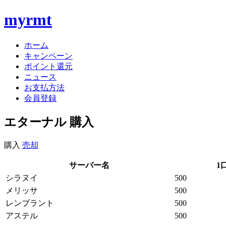
myrmt
ホーム
キャンペーン
ポイント還元
ニュース
お支払方法
会員登録
エターナル 購入
購入
売却
サーバー名
1
シラヌイ
500
メリッサ
500
レンブラント
500
アステル
500