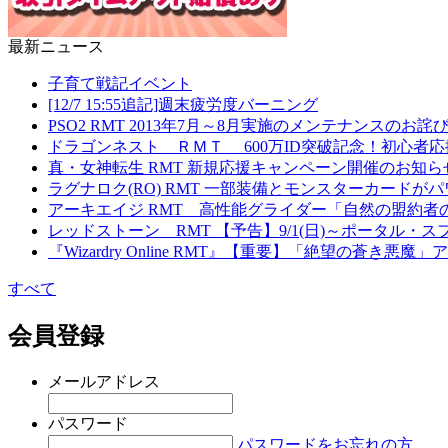
最新ニュース
子育て戦記イベント
[12/7 15:55追記]週末疲労度バーニング
PSO2 RMT 2013年7月～8月実施のメンテナンスの
ドラゴンネスト ＲＭＴ 600万ID突破記念！初心者
真・女神転生 RMT 新規応援キャンペーン開催のお知ら
ラグナロク(RO) RMT 一部装備とモンスターカード
アーキエイジ RMT 高性能グライダー「自然の盟約者
レッドストーン RMT 【予告】9/1(日)～ポータル
『Wizardry Online RMT』【重要】「絶望の蒼き
すべて
会員登録
メールアドレス
パスワード
パスワードをお忘れの方