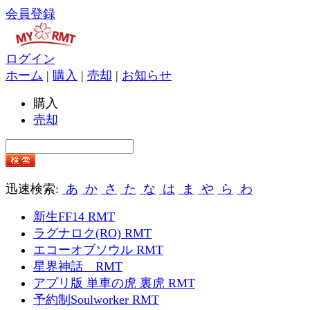
会員登録
ログイン
ホーム
|
購入
|
売却
|
お知らせ
購入
売却
迅速検索:
あ
か
さ
た
な
は
ま
や
ら
わ
新生FF14 RMT
ラグナロク(RO) RMT
エコーオブソウル RMT
星界神話 RMT
アプリ版 単車の虎 裏虎 RMT
予約制Soulworker RMT