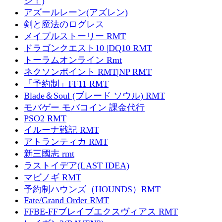
ジ！)
アズールレーン(アズレン)
剣と魔法のログレス
メイプルストーリー RMT
ドラゴンクエスト10 |DQ10 RMT
トーラムオンライン Rmt
ネクソンポイント RMT|NP RMT
「予約制」FF11 RMT
Blade＆Soul (ブレード ソウル) RMT
モバゲー モバコイン 課金代行
PSO2 RMT
イルーナ戦記 RMT
アトランティカ RMT
新三國志 rmt
ラストイデア(LAST IDEA)
マビノギ RMT
予約制ハウンズ（HOUNDS）RMT
Fate/Grand Order RMT
FFBE-FFブレイブエクスヴィアス RMT