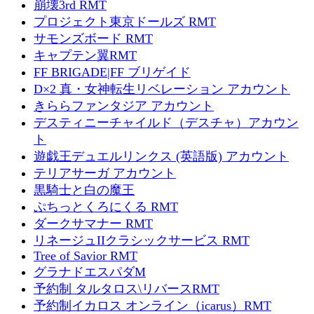
崩壊3rd RMT
プロジェクト東京ドールズ RMT
サモンズボード RMT
キャプテン翼RMT
FF BRIGADE|FF ブリゲイド
D×2 真・女神転生リベレーション アカウント
きららファンタジア アカウント
デスティニーチャイルド（デスチャ）アカウン
ト
遊戯王デュエルリンクス (英語版) アカウント
テリアサーガ アカウント
黒騎士と白の魔王
ぷちっとくろにくる RMT
ダークサマナー RMT
リネージュIIクラシックサービス RMT
Tree of Savior RMT
グラナドエスパダM
予約制 タルタロス\リバースRMT
予約制イカロス オンライン（icarus）RMT