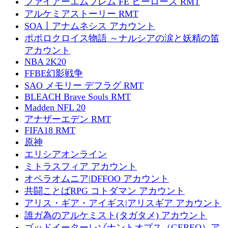
ファイアーエムブレム FE ヒーローズ RMT
アルケミアストーリー RMT
SOA丨アナムネシス アカウント
ポポロクロイス物語 ～ナルシアの涙と妖精の笛
アカウント
NBA 2K20
FFBE幻影戦争
SAO メモリー デフラグ RMT
BLEACH Brave Souls RMT
Madden NFL 20
アナザーエデン RMT
FIFA18 RMT
原神
エリシアオンライン
ミトラスフィア アカウント
オペラオムニア|DFFOO アカウント
共闘ことばRPG コトダマン アカウント
アリス・ギア・アイギス|アリスギア アカウント
誰ガ為のアルケミスト(タガタメ) アカウント
ゴッドイーターレゾナントオプス（GEREO）ア