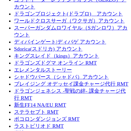
カウント
ドラゴンプロジェクト(ドラプロ) アカウント
ワールドクロスサーガ（ワクサガ）アカウント
スーパーガンダムロワイヤル（Sガンロワ）アカ
ウント
ディバインゲート|ディバゲ アカウント
Sdorica(スドリカ) アカウント
キングスレイド（kings）アカウント
ドラゴンズドグマ オンライン RMT
エレメンタルストーリー
シャドウバース（シャドバ）アカウント
ブレイジング オデッセイ課金チャージ代行 RMT
ドラゴンジェネシス -聖戦の絆- 課金チャージ代
行 RMT
新生FF14 NA/EU RMT
ステラセプト RMT
ポコロンダンジョンズ RMT
ラストピリオド RMT