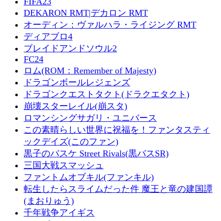
FIFA23
DEKARON RMT|デカロン RMT
オーディン：ヴァルハラ・ライジング RMT
ディアブロ4
ブレイドアンドソウル2
FC24
ロム(ROM：Remember of Majesty)
ドラゴンボールレジェンズ
ドラゴンクエストタクト(ドラクエタクト)
崩壊スターレイル(崩スタ)
ロマンシングサガリ・ユニバース
この素晴らしい世界に祝福を！ファンタスティ
ックデイズ(このファン)
黒子のバスケ Street Rivals(黒バスSR)
三国大戦スマッシュ
ファントムオブキル(ファンキル)
転生したらスライムだった件 魔王と竜の建国譚
(まおりゅう)
千年戦争アイギス