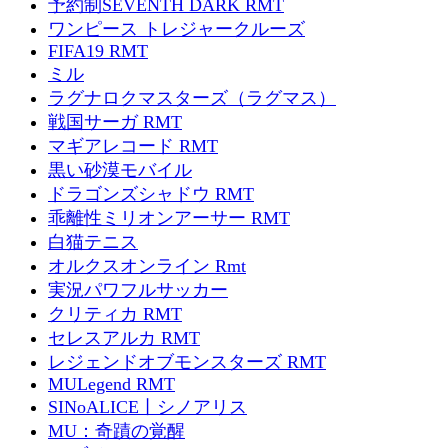
予約制SEVENTH DARK RMT
ワンピース トレジャークルーズ
FIFA19 RMT
ミル
ラグナロクマスターズ（ラグマス）
戦国サーガ RMT
マギアレコード RMT
黒い砂漠モバイル
ドラゴンズシャドウ RMT
乖離性ミリオンアーサー RMT
白猫テニス
オルクスオンライン Rmt
実況パワフルサッカー
クリティカ RMT
セレスアルカ RMT
レジェンドオブモンスターズ RMT
MULegend RMT
SINoALICE丨シノアリス
MU：奇蹟の覚醒