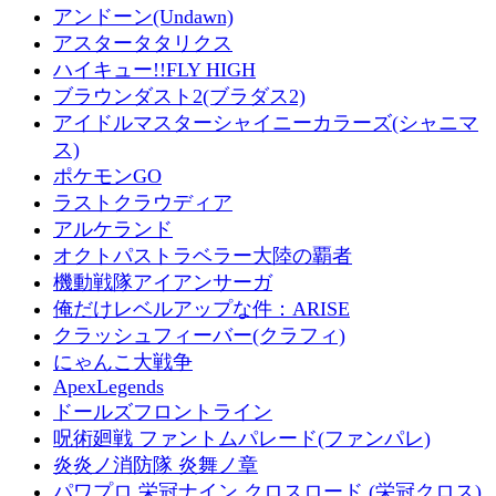
アンドーン(Undawn)
アスタータタリクス
ハイキュー!!FLY HIGH
ブラウンダスト2(ブラダス2)
アイドルマスターシャイニーカラーズ(シャニマ
ス)
ポケモンGO
ラストクラウディア
アルケランド
オクトパストラベラー大陸の覇者
機動戦隊アイアンサーガ
俺だけレベルアップな件：ARISE
クラッシュフィーバー(クラフィ)
にゃんこ大戦争
ApexLegends
ドールズフロントライン
呪術廻戦 ファントムパレード(ファンパレ)
炎炎ノ消防隊 炎舞ノ章
パワプロ 栄冠ナイン クロスロード (栄冠クロス)