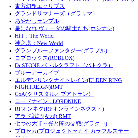
東方幻想エクリプス
グランドサマナーズ（グラサマ）
あやかしランブル
星になれ ヴェーダの騎士たち(ホシナレ)
HIT：The World
神之塔：New World
グランブルーファンタジー(グラブル)
ロブロックス(ROBLOX)
Dr.STONE バトルクラフト（バトクラ）
ブルーアーカイブ
エルデンリングナイトレイン(ELDEN RING
NIGHTREIGN)RMT
CoA(クリスタルオブアトラン）
ロードナイン : LORDNINE
RFオンネク(RFオンラインネクスト)
アラド戦記(Arad) RMT
七つの大罪～光と闇の交戦(グラクロ)
プロセカ(プロジェクトセカイ カラフルステー