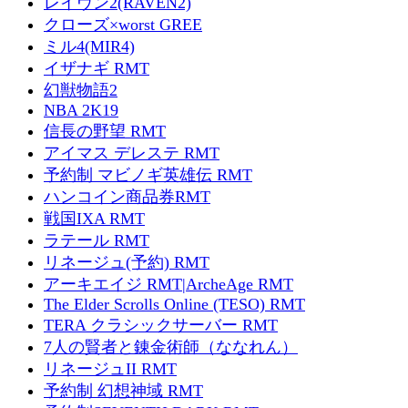
レイヴン2(RAVEN2)
クローズ×worst GREE
ミル4(MIR4)
イザナギ RMT
幻獣物語2
NBA 2K19
信長の野望 RMT
アイマス デレステ RMT
予約制 マビノギ英雄伝 RMT
ハンコイン商品券RMT
戦国IXA RMT
ラテール RMT
リネージュ(予約) RMT
アーキエイジ RMT|ArcheAge RMT
The Elder Scrolls Online (TESO) RMT
TERA クラシックサーバー RMT
7人の賢者と錬金術師（ななれん）
リネージュII RMT
予約制 幻想神域 RMT