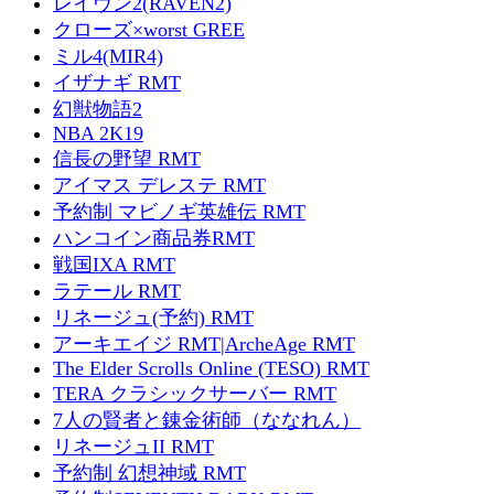
レイヴン2(RAVEN2)
クローズ×worst GREE
ミル4(MIR4)
イザナギ RMT
幻獣物語2
NBA 2K19
信長の野望 RMT
アイマス デレステ RMT
予約制 マビノギ英雄伝 RMT
ハンコイン商品券RMT
戦国IXA RMT
ラテール RMT
リネージュ(予約) RMT
アーキエイジ RMT|ArcheAge RMT
The Elder Scrolls Online (TESO) RMT
TERA クラシックサーバー RMT
7人の賢者と錬金術師（ななれん）
リネージュII RMT
予約制 幻想神域 RMT