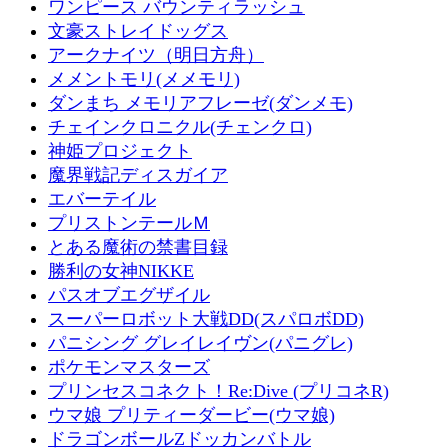
ワンピース バウンティラッシュ
文豪ストレイドッグス
アークナイツ（明日方舟）
メメントモリ(メメモリ)
ダンまち メモリアフレーゼ(ダンメモ)
チェインクロニクル(チェンクロ)
神姫プロジェクト
魔界戦記ディスガイア
エバーテイル
プリストンテールＭ
とある魔術の禁書目録
勝利の女神NIKKE
パスオブエグザイル
スーパーロボット大戦DD(スパロボDD)
パニシング グレイレイヴン(パニグレ)
ポケモンマスターズ
プリンセスコネクト！Re:Dive (プリコネR)
ウマ娘 プリティーダービー(ウマ娘)
ドラゴンボールZドッカンバトル