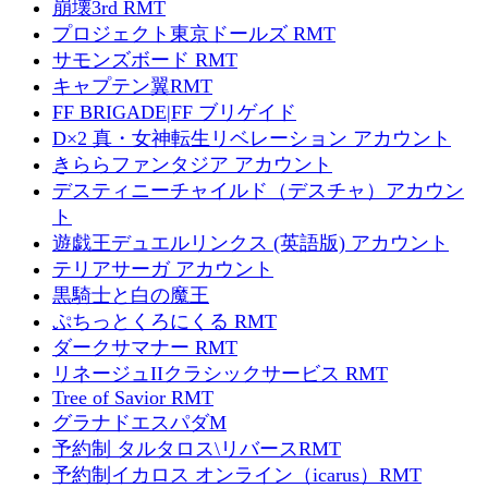
崩壊3rd RMT
プロジェクト東京ドールズ RMT
サモンズボード RMT
キャプテン翼RMT
FF BRIGADE|FF ブリゲイド
D×2 真・女神転生リベレーション アカウント
きららファンタジア アカウント
デスティニーチャイルド（デスチャ）アカウン
ト
遊戯王デュエルリンクス (英語版) アカウント
テリアサーガ アカウント
黒騎士と白の魔王
ぷちっとくろにくる RMT
ダークサマナー RMT
リネージュIIクラシックサービス RMT
Tree of Savior RMT
グラナドエスパダM
予約制 タルタロス\リバースRMT
予約制イカロス オンライン（icarus）RMT