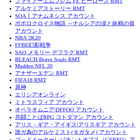
ファイアーエムブレム FE ヒーローズ RMT
アルケミアストーリー RMT
SOA丨アナムネシス アカウント
ポポロクロイス物語 ～ナルシアの涙と妖精の笛
アカウント
NBA 2K20
FFBE幻影戦争
SAO メモリー デフラグ RMT
BLEACH Brave Souls RMT
Madden NFL 20
アナザーエデン RMT
FIFA18 RMT
原神
エリシアオンライン
ミトラスフィア アカウント
オペラオムニア|DFFOO アカウント
共闘ことばRPG コトダマン アカウント
アリス・ギア・アイギス|アリスギア アカウント
誰ガ為のアルケミスト(タガタメ) アカウント
ゴッドイーターレゾナントオプス（GEREO）ア