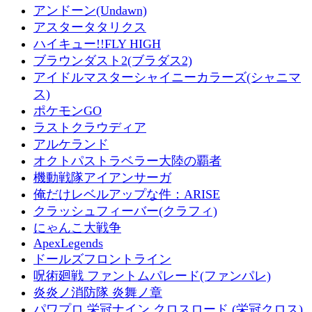
アンドーン(Undawn)
アスタータタリクス
ハイキュー!!FLY HIGH
ブラウンダスト2(ブラダス2)
アイドルマスターシャイニーカラーズ(シャニマ
ス)
ポケモンGO
ラストクラウディア
アルケランド
オクトパストラベラー大陸の覇者
機動戦隊アイアンサーガ
俺だけレベルアップな件：ARISE
クラッシュフィーバー(クラフィ)
にゃんこ大戦争
ApexLegends
ドールズフロントライン
呪術廻戦 ファントムパレード(ファンパレ)
炎炎ノ消防隊 炎舞ノ章
パワプロ 栄冠ナイン クロスロード (栄冠クロス)