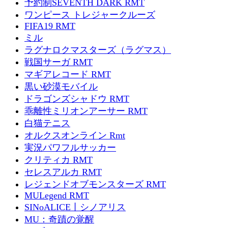
予約制SEVENTH DARK RMT
ワンピース トレジャークルーズ
FIFA19 RMT
ミル
ラグナロクマスターズ（ラグマス）
戦国サーガ RMT
マギアレコード RMT
黒い砂漠モバイル
ドラゴンズシャドウ RMT
乖離性ミリオンアーサー RMT
白猫テニス
オルクスオンライン Rmt
実況パワフルサッカー
クリティカ RMT
セレスアルカ RMT
レジェンドオブモンスターズ RMT
MULegend RMT
SINoALICE丨シノアリス
MU：奇蹟の覚醒