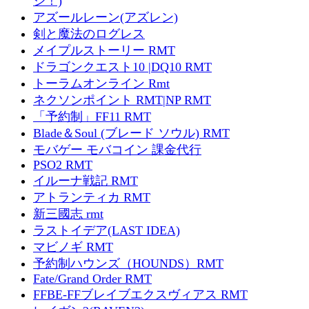
ジ！)
アズールレーン(アズレン)
剣と魔法のログレス
メイプルストーリー RMT
ドラゴンクエスト10 |DQ10 RMT
トーラムオンライン Rmt
ネクソンポイント RMT|NP RMT
「予約制」FF11 RMT
Blade＆Soul (ブレード ソウル) RMT
モバゲー モバコイン 課金代行
PSO2 RMT
イルーナ戦記 RMT
アトランティカ RMT
新三國志 rmt
ラストイデア(LAST IDEA)
マビノギ RMT
予約制ハウンズ（HOUNDS）RMT
Fate/Grand Order RMT
FFBE-FFブレイブエクスヴィアス RMT