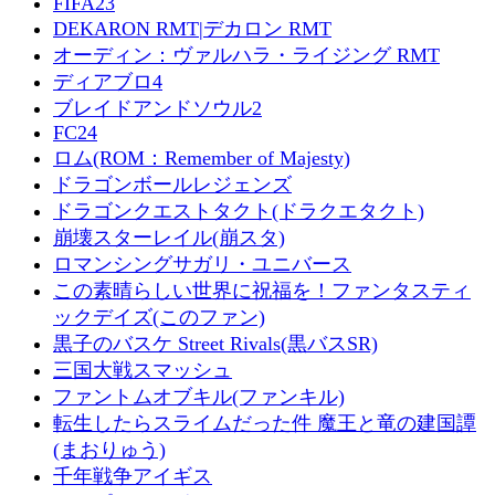
FIFA23
DEKARON RMT|デカロン RMT
オーディン：ヴァルハラ・ライジング RMT
ディアブロ4
ブレイドアンドソウル2
FC24
ロム(ROM：Remember of Majesty)
ドラゴンボールレジェンズ
ドラゴンクエストタクト(ドラクエタクト)
崩壊スターレイル(崩スタ)
ロマンシングサガリ・ユニバース
この素晴らしい世界に祝福を！ファンタスティ
ックデイズ(このファン)
黒子のバスケ Street Rivals(黒バスSR)
三国大戦スマッシュ
ファントムオブキル(ファンキル)
転生したらスライムだった件 魔王と竜の建国譚
(まおりゅう)
千年戦争アイギス