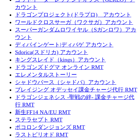
カウント
ドラゴンプロジェクト(ドラプロ) アカウント
ワールドクロスサーガ（ワクサガ）アカウント
スーパーガンダムロワイヤル（Sガンロワ）アカ
ウント
ディバインゲート|ディバゲ アカウント
Sdorica(スドリカ) アカウント
キングスレイド（kings）アカウント
ドラゴンズドグマ オンライン RMT
エレメンタルストーリー
シャドウバース（シャドバ）アカウント
ブレイジング オデッセイ課金チャージ代行 RMT
ドラゴンジェネシス -聖戦の絆- 課金チャージ代
行 RMT
新生FF14 NA/EU RMT
ステラセプト RMT
ポコロンダンジョンズ RMT
ラストピリオド RMT