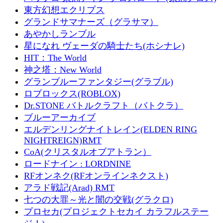
東方幻想エクリプス
グランドサマナーズ（グラサマ）
あやかしランブル
星になれ ヴェーダの騎士たち(ホシナレ)
HIT：The World
神之塔：New World
グランブルーファンタジー(グラブル)
ロブロックス(ROBLOX)
Dr.STONE バトルクラフト（バトクラ）
ブルーアーカイブ
エルデンリングナイトレイン(ELDEN RING
NIGHTREIGN)RMT
CoA(クリスタルオブアトラン）
ロードナイン : LORDNINE
RFオンネク(RFオンラインネクスト)
アラド戦記(Arad) RMT
七つの大罪～光と闇の交戦(グラクロ)
プロセカ(プロジェクトセカイ カラフルステー