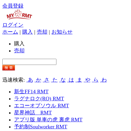
会員登録
ログイン
ホーム
|
購入
|
売却
|
お知らせ
購入
売却
迅速検索:
あ
か
さ
た
な
は
ま
や
ら
わ
新生FF14 RMT
ラグナロク(RO) RMT
エコーオブソウル RMT
星界神話 RMT
アプリ版 単車の虎 裏虎 RMT
予約制Soulworker RMT