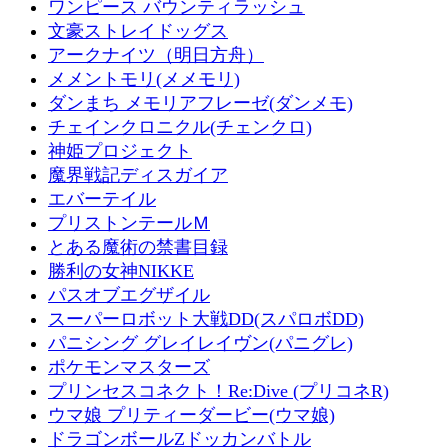
ワンピース バウンティラッシュ
文豪ストレイドッグス
アークナイツ（明日方舟）
メメントモリ(メメモリ)
ダンまち メモリアフレーゼ(ダンメモ)
チェインクロニクル(チェンクロ)
神姫プロジェクト
魔界戦記ディスガイア
エバーテイル
プリストンテールＭ
とある魔術の禁書目録
勝利の女神NIKKE
パスオブエグザイル
スーパーロボット大戦DD(スパロボDD)
パニシング グレイレイヴン(パニグレ)
ポケモンマスターズ
プリンセスコネクト！Re:Dive (プリコネR)
ウマ娘 プリティーダービー(ウマ娘)
ドラゴンボールZドッカンバトル