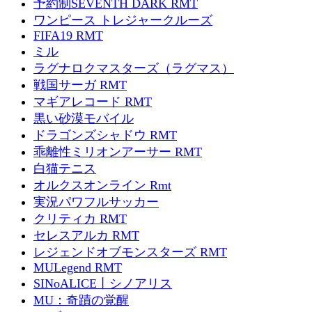
予約制SEVENTH DARK RMT
ワンピース トレジャークルーズ
FIFA19 RMT
ミル
ラグナロクマスターズ（ラグマス）
戦国サーガ RMT
マギアレコード RMT
黒い砂漠モバイル
ドラゴンズシャドウ RMT
乖離性ミリオンアーサー RMT
白猫テニス
オルクスオンライン Rmt
実況パワフルサッカー
クリティカ RMT
セレスアルカ RMT
レジェンドオブモンスターズ RMT
MULegend RMT
SINoALICE丨シノアリス
MU：奇蹟の覚醒