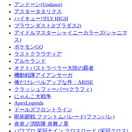
アンドーン(Undawn)
アスタータタリクス
ハイキュー!!FLY HIGH
ブラウンダスト2(ブラダス2)
アイドルマスターシャイニーカラーズ(シャニマ
ス)
ポケモンGO
ラストクラウディア
アルケランド
オクトパストラベラー大陸の覇者
機動戦隊アイアンサーガ
俺だけレベルアップな件：ARISE
クラッシュフィーバー(クラフィ)
にゃんこ大戦争
ApexLegends
ドールズフロントライン
呪術廻戦 ファントムパレード(ファンパレ)
炎炎ノ消防隊 炎舞ノ章
パワプロ 栄冠ナイン クロスロード (栄冠クロス)