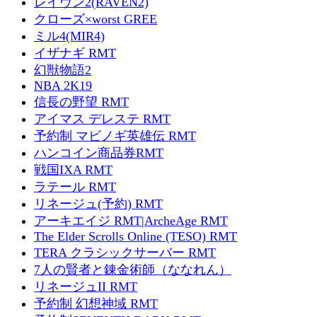
レイヴン2(RAVEN2)
クローズ×worst GREE
ミル4(MIR4)
イザナギ RMT
幻獣物語2
NBA 2K19
信長の野望 RMT
アイマス デレステ RMT
予約制 マビノギ英雄伝 RMT
ハンコイン商品券RMT
戦国IXA RMT
ラテール RMT
リネージュ(予約) RMT
アーキエイジ RMT|ArcheAge RMT
The Elder Scrolls Online (TESO) RMT
TERA クラシックサーバー RMT
7人の賢者と錬金術師（ななれん）
リネージュII RMT
予約制 幻想神域 RMT