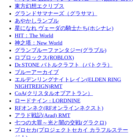
東方幻想エクリプス
グランドサマナーズ（グラサマ）
あやかしランブル
星になれ ヴェーダの騎士たち(ホシナレ)
HIT：The World
神之塔：New World
グランブルーファンタジー(グラブル)
ロブロックス(ROBLOX)
Dr.STONE バトルクラフト（バトクラ）
ブルーアーカイブ
エルデンリングナイトレイン(ELDEN RING
NIGHTREIGN)RMT
CoA(クリスタルオブアトラン）
ロードナイン : LORDNINE
RFオンネク(RFオンラインネクスト)
アラド戦記(Arad) RMT
七つの大罪～光と闇の交戦(グラクロ)
プロセカ(プロジェクトセカイ カラフルステー