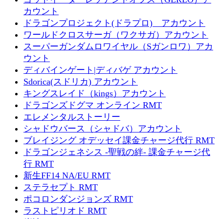
カウント
ドラゴンプロジェクト(ドラプロ) アカウント
ワールドクロスサーガ（ワクサガ）アカウント
スーパーガンダムロワイヤル（Sガンロワ）アカ
ウント
ディバインゲート|ディバゲ アカウント
Sdorica(スドリカ) アカウント
キングスレイド（kings）アカウント
ドラゴンズドグマ オンライン RMT
エレメンタルストーリー
シャドウバース（シャドバ）アカウント
ブレイジング オデッセイ課金チャージ代行 RMT
ドラゴンジェネシス -聖戦の絆- 課金チャージ代
行 RMT
新生FF14 NA/EU RMT
ステラセプト RMT
ポコロンダンジョンズ RMT
ラストピリオド RMT