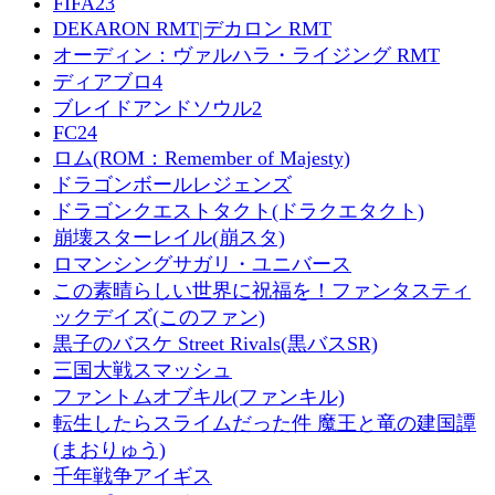
FIFA23
DEKARON RMT|デカロン RMT
オーディン：ヴァルハラ・ライジング RMT
ディアブロ4
ブレイドアンドソウル2
FC24
ロム(ROM：Remember of Majesty)
ドラゴンボールレジェンズ
ドラゴンクエストタクト(ドラクエタクト)
崩壊スターレイル(崩スタ)
ロマンシングサガリ・ユニバース
この素晴らしい世界に祝福を！ファンタスティ
ックデイズ(このファン)
黒子のバスケ Street Rivals(黒バスSR)
三国大戦スマッシュ
ファントムオブキル(ファンキル)
転生したらスライムだった件 魔王と竜の建国譚
(まおりゅう)
千年戦争アイギス