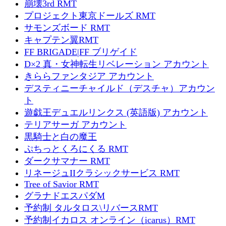
崩壊3rd RMT
プロジェクト東京ドールズ RMT
サモンズボード RMT
キャプテン翼RMT
FF BRIGADE|FF ブリゲイド
D×2 真・女神転生リベレーション アカウント
きららファンタジア アカウント
デスティニーチャイルド（デスチャ）アカウン
ト
遊戯王デュエルリンクス (英語版) アカウント
テリアサーガ アカウント
黒騎士と白の魔王
ぷちっとくろにくる RMT
ダークサマナー RMT
リネージュIIクラシックサービス RMT
Tree of Savior RMT
グラナドエスパダM
予約制 タルタロス\リバースRMT
予約制イカロス オンライン（icarus）RMT