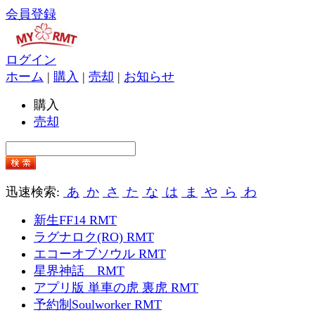
会員登録
ログイン
ホーム
|
購入
|
売却
|
お知らせ
購入
売却
迅速検索:
あ
か
さ
た
な
は
ま
や
ら
わ
新生FF14 RMT
ラグナロク(RO) RMT
エコーオブソウル RMT
星界神話 RMT
アプリ版 単車の虎 裏虎 RMT
予約制Soulworker RMT