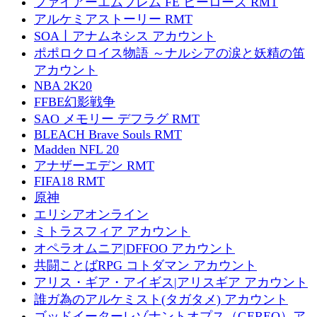
ファイアーエムブレム FE ヒーローズ RMT
アルケミアストーリー RMT
SOA丨アナムネシス アカウント
ポポロクロイス物語 ～ナルシアの涙と妖精の笛
アカウント
NBA 2K20
FFBE幻影戦争
SAO メモリー デフラグ RMT
BLEACH Brave Souls RMT
Madden NFL 20
アナザーエデン RMT
FIFA18 RMT
原神
エリシアオンライン
ミトラスフィア アカウント
オペラオムニア|DFFOO アカウント
共闘ことばRPG コトダマン アカウント
アリス・ギア・アイギス|アリスギア アカウント
誰ガ為のアルケミスト(タガタメ) アカウント
ゴッドイーターレゾナントオプス（GEREO）ア