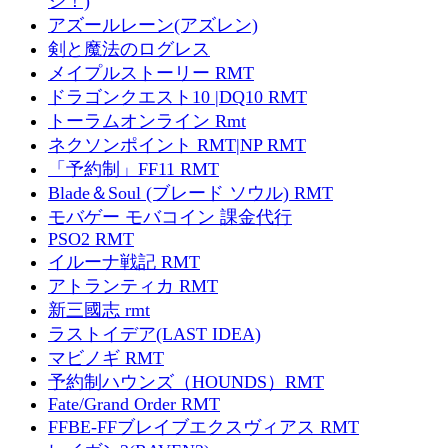
ジ！)
アズールレーン(アズレン)
剣と魔法のログレス
メイプルストーリー RMT
ドラゴンクエスト10 |DQ10 RMT
トーラムオンライン Rmt
ネクソンポイント RMT|NP RMT
「予約制」FF11 RMT
Blade＆Soul (ブレード ソウル) RMT
モバゲー モバコイン 課金代行
PSO2 RMT
イルーナ戦記 RMT
アトランティカ RMT
新三國志 rmt
ラストイデア(LAST IDEA)
マビノギ RMT
予約制ハウンズ（HOUNDS）RMT
Fate/Grand Order RMT
FFBE-FFブレイブエクスヴィアス RMT