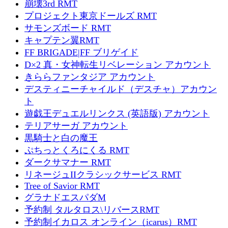
崩壊3rd RMT
プロジェクト東京ドールズ RMT
サモンズボード RMT
キャプテン翼RMT
FF BRIGADE|FF ブリゲイド
D×2 真・女神転生リベレーション アカウント
きららファンタジア アカウント
デスティニーチャイルド（デスチャ）アカウン
ト
遊戯王デュエルリンクス (英語版) アカウント
テリアサーガ アカウント
黒騎士と白の魔王
ぷちっとくろにくる RMT
ダークサマナー RMT
リネージュIIクラシックサービス RMT
Tree of Savior RMT
グラナドエスパダM
予約制 タルタロス\リバースRMT
予約制イカロス オンライン（icarus）RMT