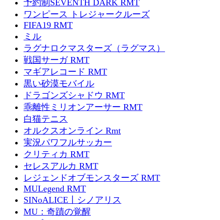
予約制SEVENTH DARK RMT
ワンピース トレジャークルーズ
FIFA19 RMT
ミル
ラグナロクマスターズ（ラグマス）
戦国サーガ RMT
マギアレコード RMT
黒い砂漠モバイル
ドラゴンズシャドウ RMT
乖離性ミリオンアーサー RMT
白猫テニス
オルクスオンライン Rmt
実況パワフルサッカー
クリティカ RMT
セレスアルカ RMT
レジェンドオブモンスターズ RMT
MULegend RMT
SINoALICE丨シノアリス
MU：奇蹟の覚醒