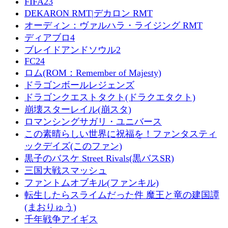
FIFA23
DEKARON RMT|デカロン RMT
オーディン：ヴァルハラ・ライジング RMT
ディアブロ4
ブレイドアンドソウル2
FC24
ロム(ROM：Remember of Majesty)
ドラゴンボールレジェンズ
ドラゴンクエストタクト(ドラクエタクト)
崩壊スターレイル(崩スタ)
ロマンシングサガリ・ユニバース
この素晴らしい世界に祝福を！ファンタスティ
ックデイズ(このファン)
黒子のバスケ Street Rivals(黒バスSR)
三国大戦スマッシュ
ファントムオブキル(ファンキル)
転生したらスライムだった件 魔王と竜の建国譚
(まおりゅう)
千年戦争アイギス