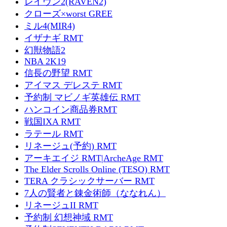
レイヴン2(RAVEN2)
クローズ×worst GREE
ミル4(MIR4)
イザナギ RMT
幻獣物語2
NBA 2K19
信長の野望 RMT
アイマス デレステ RMT
予約制 マビノギ英雄伝 RMT
ハンコイン商品券RMT
戦国IXA RMT
ラテール RMT
リネージュ(予約) RMT
アーキエイジ RMT|ArcheAge RMT
The Elder Scrolls Online (TESO) RMT
TERA クラシックサーバー RMT
7人の賢者と錬金術師（ななれん）
リネージュII RMT
予約制 幻想神域 RMT