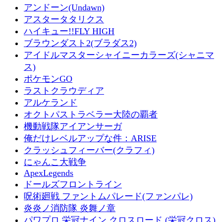
アンドーン(Undawn)
アスタータタリクス
ハイキュー!!FLY HIGH
ブラウンダスト2(ブラダス2)
アイドルマスターシャイニーカラーズ(シャニマ
ス)
ポケモンGO
ラストクラウディア
アルケランド
オクトパストラベラー大陸の覇者
機動戦隊アイアンサーガ
俺だけレベルアップな件：ARISE
クラッシュフィーバー(クラフィ)
にゃんこ大戦争
ApexLegends
ドールズフロントライン
呪術廻戦 ファントムパレード(ファンパレ)
炎炎ノ消防隊 炎舞ノ章
パワプロ 栄冠ナイン クロスロード (栄冠クロス)