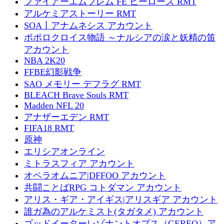
ファイアーエムブレム FE ヒーローズ RMT
アルケミアストーリー RMT
SOA丨アナムネシス アカウント
ポポロクロイス物語 ～ナルシアの涙と妖精の笛
アカウント
NBA 2K20
FFBE幻影戦争
SAO メモリー デフラグ RMT
BLEACH Brave Souls RMT
Madden NFL 20
アナザーエデン RMT
FIFA18 RMT
原神
エリシアオンライン
ミトラスフィア アカウント
オペラオムニア|DFFOO アカウント
共闘ことばRPG コトダマン アカウント
アリス・ギア・アイギス|アリスギア アカウント
誰ガ為のアルケミスト(タガタメ) アカウント
ゴッドイーターレゾナントオプス（GEREO）ア