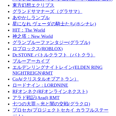
東方幻想エクリプス
グランドサマナーズ（グラサマ）
あやかしランブル
星になれ ヴェーダの騎士たち(ホシナレ)
HIT：The World
神之塔：New World
グランブルーファンタジー(グラブル)
ロブロックス(ROBLOX)
Dr.STONE バトルクラフト（バトクラ）
ブルーアーカイブ
エルデンリングナイトレイン(ELDEN RING
NIGHTREIGN)RMT
CoA(クリスタルオブアトラン）
ロードナイン : LORDNINE
RFオンネク(RFオンラインネクスト)
アラド戦記(Arad) RMT
七つの大罪～光と闇の交戦(グラクロ)
プロセカ(プロジェクトセカイ カラフルステー