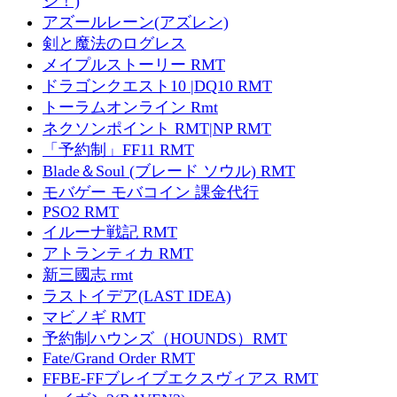
ジ！)
アズールレーン(アズレン)
剣と魔法のログレス
メイプルストーリー RMT
ドラゴンクエスト10 |DQ10 RMT
トーラムオンライン Rmt
ネクソンポイント RMT|NP RMT
「予約制」FF11 RMT
Blade＆Soul (ブレード ソウル) RMT
モバゲー モバコイン 課金代行
PSO2 RMT
イルーナ戦記 RMT
アトランティカ RMT
新三國志 rmt
ラストイデア(LAST IDEA)
マビノギ RMT
予約制ハウンズ（HOUNDS）RMT
Fate/Grand Order RMT
FFBE-FFブレイブエクスヴィアス RMT