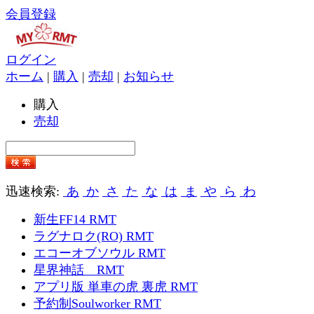
会員登録
ログイン
ホーム
|
購入
|
売却
|
お知らせ
購入
売却
迅速検索:
あ
か
さ
た
な
は
ま
や
ら
わ
新生FF14 RMT
ラグナロク(RO) RMT
エコーオブソウル RMT
星界神話 RMT
アプリ版 単車の虎 裏虎 RMT
予約制Soulworker RMT