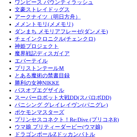
ワンピース バウンティラッシュ
文豪ストレイドッグス
アークナイツ（明日方舟）
メメントモリ(メメモリ)
ダンまち メモリアフレーゼ(ダンメモ)
チェインクロニクル(チェンクロ)
神姫プロジェクト
魔界戦記ディスガイア
エバーテイル
プリストンテールＭ
とある魔術の禁書目録
勝利の女神NIKKE
パスオブエグザイル
スーパーロボット大戦DD(スパロボDD)
パニシング グレイレイヴン(パニグレ)
ポケモンマスターズ
プリンセスコネクト！Re:Dive (プリコネR)
ウマ娘 プリティーダービー(ウマ娘)
ドラゴンボールZドッカンバトル