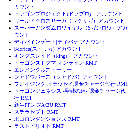
カウント
ドラゴンプロジェクト(ドラプロ) アカウント
ワールドクロスサーガ（ワクサガ）アカウント
スーパーガンダムロワイヤル（Sガンロワ）アカ
ウント
ディバインゲート|ディバゲ アカウント
Sdorica(スドリカ) アカウント
キングスレイド（kings）アカウント
ドラゴンズドグマ オンライン RMT
エレメンタルストーリー
シャドウバース（シャドバ）アカウント
ブレイジング オデッセイ課金チャージ代行 RMT
ドラゴンジェネシス -聖戦の絆- 課金チャージ代
行 RMT
新生FF14 NA/EU RMT
ステラセプト RMT
ポコロンダンジョンズ RMT
ラストピリオド RMT