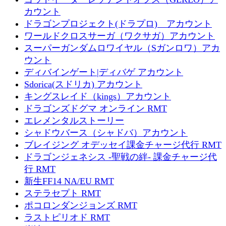
カウント
ドラゴンプロジェクト(ドラプロ) アカウント
ワールドクロスサーガ（ワクサガ）アカウント
スーパーガンダムロワイヤル（Sガンロワ）アカ
ウント
ディバインゲート|ディバゲ アカウント
Sdorica(スドリカ) アカウント
キングスレイド（kings）アカウント
ドラゴンズドグマ オンライン RMT
エレメンタルストーリー
シャドウバース（シャドバ）アカウント
ブレイジング オデッセイ課金チャージ代行 RMT
ドラゴンジェネシス -聖戦の絆- 課金チャージ代
行 RMT
新生FF14 NA/EU RMT
ステラセプト RMT
ポコロンダンジョンズ RMT
ラストピリオド RMT