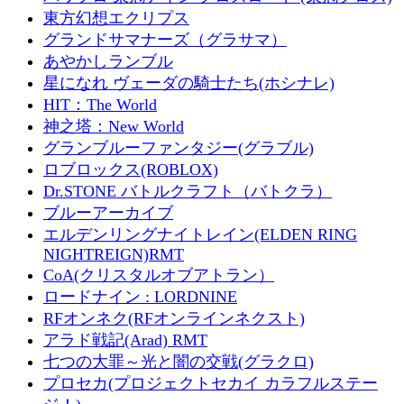
東方幻想エクリプス
グランドサマナーズ（グラサマ）
あやかしランブル
星になれ ヴェーダの騎士たち(ホシナレ)
HIT：The World
神之塔：New World
グランブルーファンタジー(グラブル)
ロブロックス(ROBLOX)
Dr.STONE バトルクラフト（バトクラ）
ブルーアーカイブ
エルデンリングナイトレイン(ELDEN RING
NIGHTREIGN)RMT
CoA(クリスタルオブアトラン）
ロードナイン : LORDNINE
RFオンネク(RFオンラインネクスト)
アラド戦記(Arad) RMT
七つの大罪～光と闇の交戦(グラクロ)
プロセカ(プロジェクトセカイ カラフルステー