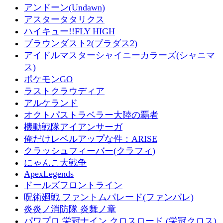
アンドーン(Undawn)
アスタータタリクス
ハイキュー!!FLY HIGH
ブラウンダスト2(ブラダス2)
アイドルマスターシャイニーカラーズ(シャニマ
ス)
ポケモンGO
ラストクラウディア
アルケランド
オクトパストラベラー大陸の覇者
機動戦隊アイアンサーガ
俺だけレベルアップな件：ARISE
クラッシュフィーバー(クラフィ)
にゃんこ大戦争
ApexLegends
ドールズフロントライン
呪術廻戦 ファントムパレード(ファンパレ)
炎炎ノ消防隊 炎舞ノ章
パワプロ 栄冠ナイン クロスロード (栄冠クロス)