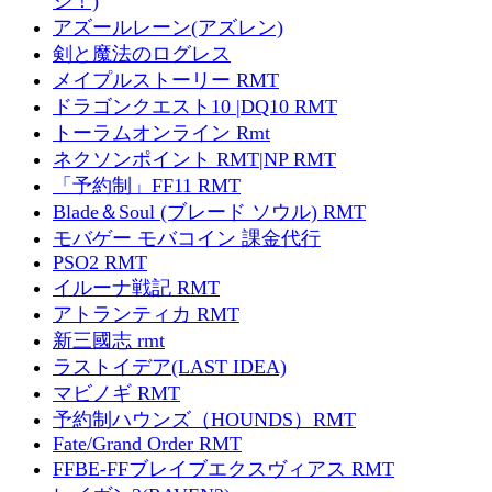
ジ！)
アズールレーン(アズレン)
剣と魔法のログレス
メイプルストーリー RMT
ドラゴンクエスト10 |DQ10 RMT
トーラムオンライン Rmt
ネクソンポイント RMT|NP RMT
「予約制」FF11 RMT
Blade＆Soul (ブレード ソウル) RMT
モバゲー モバコイン 課金代行
PSO2 RMT
イルーナ戦記 RMT
アトランティカ RMT
新三國志 rmt
ラストイデア(LAST IDEA)
マビノギ RMT
予約制ハウンズ（HOUNDS）RMT
Fate/Grand Order RMT
FFBE-FFブレイブエクスヴィアス RMT