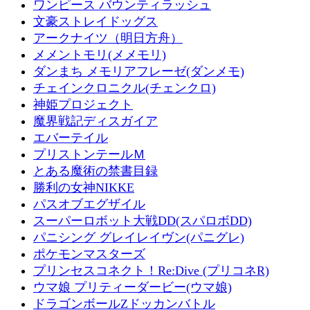
ワンピース バウンティラッシュ
文豪ストレイドッグス
アークナイツ（明日方舟）
メメントモリ(メメモリ)
ダンまち メモリアフレーゼ(ダンメモ)
チェインクロニクル(チェンクロ)
神姫プロジェクト
魔界戦記ディスガイア
エバーテイル
プリストンテールＭ
とある魔術の禁書目録
勝利の女神NIKKE
パスオブエグザイル
スーパーロボット大戦DD(スパロボDD)
パニシング グレイレイヴン(パニグレ)
ポケモンマスターズ
プリンセスコネクト！Re:Dive (プリコネR)
ウマ娘 プリティーダービー(ウマ娘)
ドラゴンボールZドッカンバトル