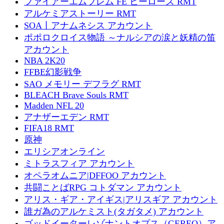
ファイアーエムブレム FE ヒーローズ RMT
アルケミアストーリー RMT
SOA丨アナムネシス アカウント
ポポロクロイス物語 ～ナルシアの涙と妖精の笛
アカウント
NBA 2K20
FFBE幻影戦争
SAO メモリー デフラグ RMT
BLEACH Brave Souls RMT
Madden NFL 20
アナザーエデン RMT
FIFA18 RMT
原神
エリシアオンライン
ミトラスフィア アカウント
オペラオムニア|DFFOO アカウント
共闘ことばRPG コトダマン アカウント
アリス・ギア・アイギス|アリスギア アカウント
誰ガ為のアルケミスト(タガタメ) アカウント
ゴッドイーターレゾナントオプス（GEREO）ア