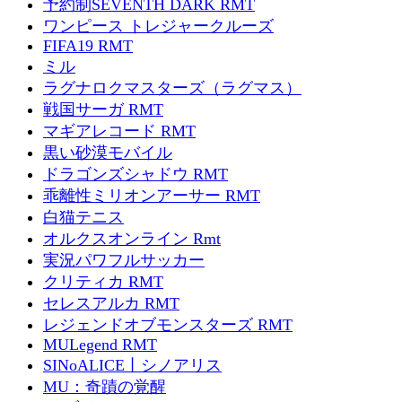
予約制SEVENTH DARK RMT
ワンピース トレジャークルーズ
FIFA19 RMT
ミル
ラグナロクマスターズ（ラグマス）
戦国サーガ RMT
マギアレコード RMT
黒い砂漠モバイル
ドラゴンズシャドウ RMT
乖離性ミリオンアーサー RMT
白猫テニス
オルクスオンライン Rmt
実況パワフルサッカー
クリティカ RMT
セレスアルカ RMT
レジェンドオブモンスターズ RMT
MULegend RMT
SINoALICE丨シノアリス
MU：奇蹟の覚醒