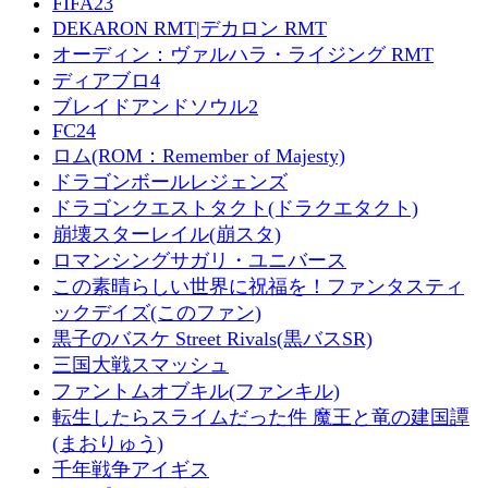
FIFA23
DEKARON RMT|デカロン RMT
オーディン：ヴァルハラ・ライジング RMT
ディアブロ4
ブレイドアンドソウル2
FC24
ロム(ROM：Remember of Majesty)
ドラゴンボールレジェンズ
ドラゴンクエストタクト(ドラクエタクト)
崩壊スターレイル(崩スタ)
ロマンシングサガリ・ユニバース
この素晴らしい世界に祝福を！ファンタスティ
ックデイズ(このファン)
黒子のバスケ Street Rivals(黒バスSR)
三国大戦スマッシュ
ファントムオブキル(ファンキル)
転生したらスライムだった件 魔王と竜の建国譚
(まおりゅう)
千年戦争アイギス