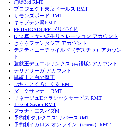
崩壊3rd RMT
プロジェクト東京ドールズ RMT
サモンズボード RMT
キャプテン翼RMT
FF BRIGADE|FF ブリゲイド
D×2 真・女神転生リベレーション アカウント
きららファンタジア アカウント
デスティニーチャイルド（デスチャ）アカウン
ト
遊戯王デュエルリンクス (英語版) アカウント
テリアサーガ アカウント
黒騎士と白の魔王
ぷちっとくろにくる RMT
ダークサマナー RMT
リネージュIIクラシックサービス RMT
Tree of Savior RMT
グラナドエスパダM
予約制 タルタロス\リバースRMT
予約制イカロス オンライン（icarus）RMT