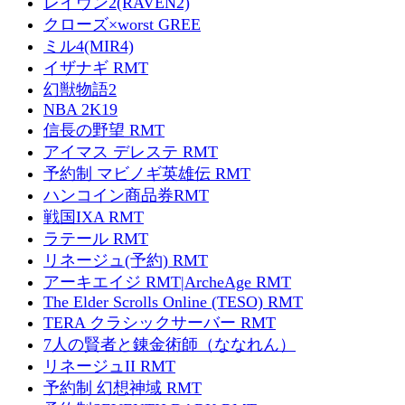
レイヴン2(RAVEN2)
クローズ×worst GREE
ミル4(MIR4)
イザナギ RMT
幻獣物語2
NBA 2K19
信長の野望 RMT
アイマス デレステ RMT
予約制 マビノギ英雄伝 RMT
ハンコイン商品券RMT
戦国IXA RMT
ラテール RMT
リネージュ(予約) RMT
アーキエイジ RMT|ArcheAge RMT
The Elder Scrolls Online (TESO) RMT
TERA クラシックサーバー RMT
7人の賢者と錬金術師（ななれん）
リネージュII RMT
予約制 幻想神域 RMT