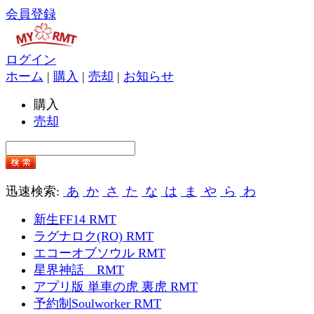
会員登録
ログイン
ホーム
|
購入
|
売却
|
お知らせ
購入
売却
迅速検索:
あ
か
さ
た
な
は
ま
や
ら
わ
新生FF14 RMT
ラグナロク(RO) RMT
エコーオブソウル RMT
星界神話 RMT
アプリ版 単車の虎 裏虎 RMT
予約制Soulworker RMT