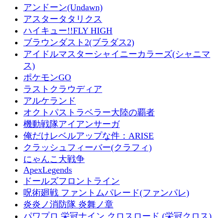
アンドーン(Undawn)
アスタータタリクス
ハイキュー!!FLY HIGH
ブラウンダスト2(ブラダス2)
アイドルマスターシャイニーカラーズ(シャニマ
ス)
ポケモンGO
ラストクラウディア
アルケランド
オクトパストラベラー大陸の覇者
機動戦隊アイアンサーガ
俺だけレベルアップな件：ARISE
クラッシュフィーバー(クラフィ)
にゃんこ大戦争
ApexLegends
ドールズフロントライン
呪術廻戦 ファントムパレード(ファンパレ)
炎炎ノ消防隊 炎舞ノ章
パワプロ 栄冠ナイン クロスロード (栄冠クロス)