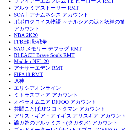
ファイアーエムブレム FE ヒーローズ RMT
アルケミアストーリー RMT
SOA丨アナムネシス アカウント
ポポロクロイス物語 ～ナルシアの涙と妖精の笛
アカウント
NBA 2K20
FFBE幻影戦争
SAO メモリー デフラグ RMT
BLEACH Brave Souls RMT
Madden NFL 20
アナザーエデン RMT
FIFA18 RMT
原神
エリシアオンライン
ミトラスフィア アカウント
オペラオムニア|DFFOO アカウント
共闘ことばRPG コトダマン アカウント
アリス・ギア・アイギス|アリスギア アカウント
誰ガ為のアルケミスト(タガタメ) アカウント
ゴッドイーターレゾナントオプス（GEREO）ア