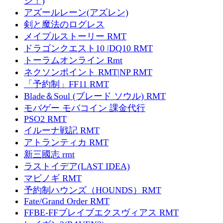
ジ！)
アズールレーン(アズレン)
剣と魔法のログレス
メイプルストーリー RMT
ドラゴンクエスト10 |DQ10 RMT
トーラムオンライン Rmt
ネクソンポイント RMT|NP RMT
「予約制」FF11 RMT
Blade＆Soul (ブレード ソウル) RMT
モバゲー モバコイン 課金代行
PSO2 RMT
イルーナ戦記 RMT
アトランティカ RMT
新三國志 rmt
ラストイデア(LAST IDEA)
マビノギ RMT
予約制ハウンズ（HOUNDS）RMT
Fate/Grand Order RMT
FFBE-FFブレイブエクスヴィアス RMT