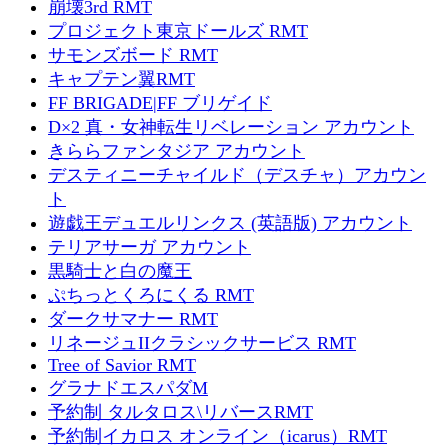
崩壊3rd RMT
プロジェクト東京ドールズ RMT
サモンズボード RMT
キャプテン翼RMT
FF BRIGADE|FF ブリゲイド
D×2 真・女神転生リベレーション アカウント
きららファンタジア アカウント
デスティニーチャイルド（デスチャ）アカウン
ト
遊戯王デュエルリンクス (英語版) アカウント
テリアサーガ アカウント
黒騎士と白の魔王
ぷちっとくろにくる RMT
ダークサマナー RMT
リネージュIIクラシックサービス RMT
Tree of Savior RMT
グラナドエスパダM
予約制 タルタロス\リバースRMT
予約制イカロス オンライン（icarus）RMT