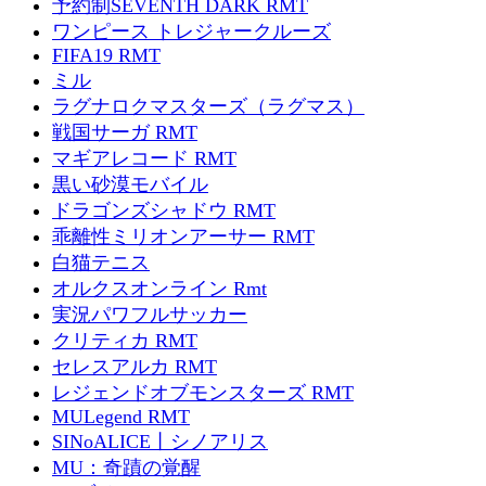
予約制SEVENTH DARK RMT
ワンピース トレジャークルーズ
FIFA19 RMT
ミル
ラグナロクマスターズ（ラグマス）
戦国サーガ RMT
マギアレコード RMT
黒い砂漠モバイル
ドラゴンズシャドウ RMT
乖離性ミリオンアーサー RMT
白猫テニス
オルクスオンライン Rmt
実況パワフルサッカー
クリティカ RMT
セレスアルカ RMT
レジェンドオブモンスターズ RMT
MULegend RMT
SINoALICE丨シノアリス
MU：奇蹟の覚醒