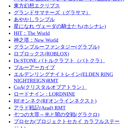
東方幻想エクリプス
グランドサマナーズ（グラサマ）
あやかしランブル
星になれ ヴェーダの騎士たち(ホシナレ)
HIT：The World
神之塔：New World
グランブルーファンタジー(グラブル)
ロブロックス(ROBLOX)
Dr.STONE バトルクラフト（バトクラ）
ブルーアーカイブ
エルデンリングナイトレイン(ELDEN RING
NIGHTREIGN)RMT
CoA(クリスタルオブアトラン）
ロードナイン : LORDNINE
RFオンネク(RFオンラインネクスト)
アラド戦記(Arad) RMT
七つの大罪～光と闇の交戦(グラクロ)
プロセカ(プロジェクトセカイ カラフルステー