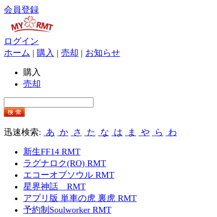
会員登録
ログイン
ホーム
|
購入
|
売却
|
お知らせ
購入
売却
迅速検索:
あ
か
さ
た
な
は
ま
や
ら
わ
新生FF14 RMT
ラグナロク(RO) RMT
エコーオブソウル RMT
星界神話 RMT
アプリ版 単車の虎 裏虎 RMT
予約制Soulworker RMT