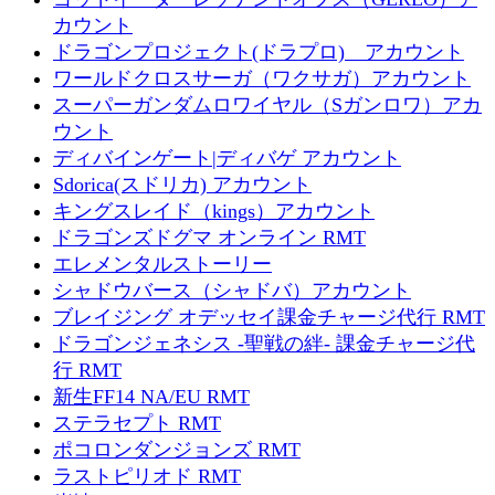
カウント
ドラゴンプロジェクト(ドラプロ) アカウント
ワールドクロスサーガ（ワクサガ）アカウント
スーパーガンダムロワイヤル（Sガンロワ）アカ
ウント
ディバインゲート|ディバゲ アカウント
Sdorica(スドリカ) アカウント
キングスレイド（kings）アカウント
ドラゴンズドグマ オンライン RMT
エレメンタルストーリー
シャドウバース（シャドバ）アカウント
ブレイジング オデッセイ課金チャージ代行 RMT
ドラゴンジェネシス -聖戦の絆- 課金チャージ代
行 RMT
新生FF14 NA/EU RMT
ステラセプト RMT
ポコロンダンジョンズ RMT
ラストピリオド RMT