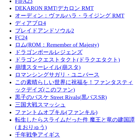
FIFA23
DEKARON RMT|デカロン RMT
オーディン：ヴァルハラ・ライジング RMT
ディアブロ4
ブレイドアンドソウル2
FC24
ロム(ROM：Remember of Majesty)
ドラゴンボールレジェンズ
ドラゴンクエストタクト(ドラクエタクト)
崩壊スターレイル(崩スタ)
ロマンシングサガリ・ユニバース
この素晴らしい世界に祝福を！ファンタスティ
ックデイズ(このファン)
黒子のバスケ Street Rivals(黒バスSR)
三国大戦スマッシュ
ファントムオブキル(ファンキル)
転生したらスライムだった件 魔王と竜の建国譚
(まおりゅう)
千年戦争アイギス