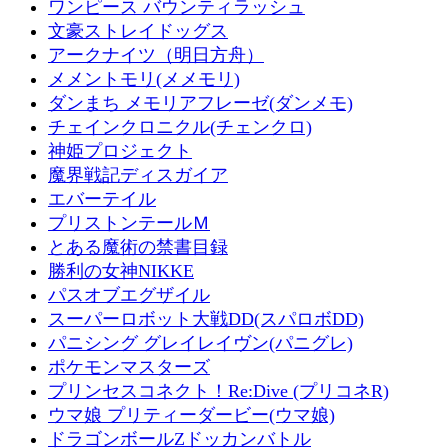
ワンピース バウンティラッシュ
文豪ストレイドッグス
アークナイツ（明日方舟）
メメントモリ(メメモリ)
ダンまち メモリアフレーゼ(ダンメモ)
チェインクロニクル(チェンクロ)
神姫プロジェクト
魔界戦記ディスガイア
エバーテイル
プリストンテールＭ
とある魔術の禁書目録
勝利の女神NIKKE
パスオブエグザイル
スーパーロボット大戦DD(スパロボDD)
パニシング グレイレイヴン(パニグレ)
ポケモンマスターズ
プリンセスコネクト！Re:Dive (プリコネR)
ウマ娘 プリティーダービー(ウマ娘)
ドラゴンボールZドッカンバトル