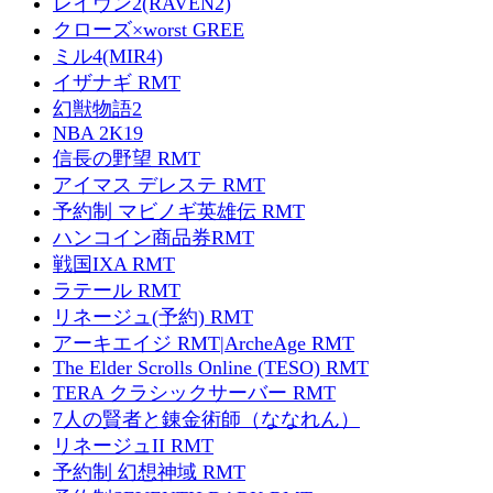
レイヴン2(RAVEN2)
クローズ×worst GREE
ミル4(MIR4)
イザナギ RMT
幻獣物語2
NBA 2K19
信長の野望 RMT
アイマス デレステ RMT
予約制 マビノギ英雄伝 RMT
ハンコイン商品券RMT
戦国IXA RMT
ラテール RMT
リネージュ(予約) RMT
アーキエイジ RMT|ArcheAge RMT
The Elder Scrolls Online (TESO) RMT
TERA クラシックサーバー RMT
7人の賢者と錬金術師（ななれん）
リネージュII RMT
予約制 幻想神域 RMT