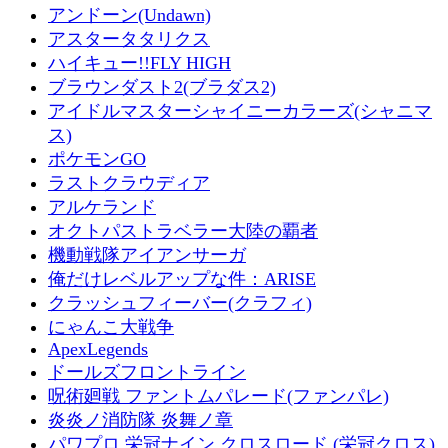
アンドーン(Undawn)
アスタータタリクス
ハイキュー!!FLY HIGH
ブラウンダスト2(ブラダス2)
アイドルマスターシャイニーカラーズ(シャニマ
ス)
ポケモンGO
ラストクラウディア
アルケランド
オクトパストラベラー大陸の覇者
機動戦隊アイアンサーガ
俺だけレベルアップな件：ARISE
クラッシュフィーバー(クラフィ)
にゃんこ大戦争
ApexLegends
ドールズフロントライン
呪術廻戦 ファントムパレード(ファンパレ)
炎炎ノ消防隊 炎舞ノ章
パワプロ 栄冠ナイン クロスロード (栄冠クロス)