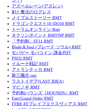
ジ！)
アズールレーン(アズレン)
剣と魔法のログレス
メイプルストーリー RMT
ドラゴンクエスト10 |DQ10 RMT
トーラムオンライン Rmt
ネクソンポイント RMT|NP RMT
「予約制」FF11 RMT
Blade＆Soul (ブレード ソウル) RMT
モバゲー モバコイン 課金代行
PSO2 RMT
イルーナ戦記 RMT
アトランティカ RMT
新三國志 rmt
ラストイデア(LAST IDEA)
マビノギ RMT
予約制ハウンズ（HOUNDS）RMT
Fate/Grand Order RMT
FFBE-FFブレイブエクスヴィアス RMT