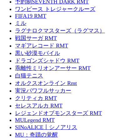
予約制SEVENTH DARK RMT
ワンピース トレジャークルーズ
FIFA19 RMT
ミル
ラグナロクマスターズ（ラグマス）
戦国サーガ RMT
マギアレコード RMT
黒い砂漠モバイル
ドラゴンズシャドウ RMT
乖離性ミリオンアーサー RMT
白猫テニス
オルクスオンライン Rmt
実況パワフルサッカー
クリティカ RMT
セレスアルカ RMT
レジェンドオブモンスターズ RMT
MULegend RMT
SINoALICE丨シノアリス
MU：奇蹟の覚醒