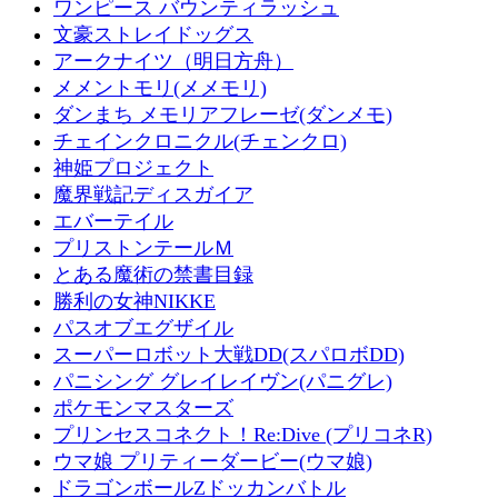
ワンピース バウンティラッシュ
文豪ストレイドッグス
アークナイツ（明日方舟）
メメントモリ(メメモリ)
ダンまち メモリアフレーゼ(ダンメモ)
チェインクロニクル(チェンクロ)
神姫プロジェクト
魔界戦記ディスガイア
エバーテイル
プリストンテールＭ
とある魔術の禁書目録
勝利の女神NIKKE
パスオブエグザイル
スーパーロボット大戦DD(スパロボDD)
パニシング グレイレイヴン(パニグレ)
ポケモンマスターズ
プリンセスコネクト！Re:Dive (プリコネR)
ウマ娘 プリティーダービー(ウマ娘)
ドラゴンボールZドッカンバトル