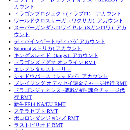
カウント
ドラゴンプロジェクト(ドラプロ) アカウント
ワールドクロスサーガ（ワクサガ）アカウント
スーパーガンダムロワイヤル（Sガンロワ）アカ
ウント
ディバインゲート|ディバゲ アカウント
Sdorica(スドリカ) アカウント
キングスレイド（kings）アカウント
ドラゴンズドグマ オンライン RMT
エレメンタルストーリー
シャドウバース（シャドバ）アカウント
ブレイジング オデッセイ課金チャージ代行 RMT
ドラゴンジェネシス -聖戦の絆- 課金チャージ代
行 RMT
新生FF14 NA/EU RMT
ステラセプト RMT
ポコロンダンジョンズ RMT
ラストピリオド RMT