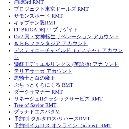
崩壊3rd RMT
プロジェクト東京ドールズ RMT
サモンズボード RMT
キャプテン翼RMT
FF BRIGADE|FF ブリゲイド
D×2 真・女神転生リベレーション アカウント
きららファンタジア アカウント
デスティニーチャイルド（デスチャ）アカウン
ト
遊戯王デュエルリンクス (英語版) アカウント
テリアサーガ アカウント
黒騎士と白の魔王
ぷちっとくろにくる RMT
ダークサマナー RMT
リネージュIIクラシックサービス RMT
Tree of Savior RMT
グラナドエスパダM
予約制 タルタロス\リバースRMT
予約制イカロス オンライン（icarus）RMT