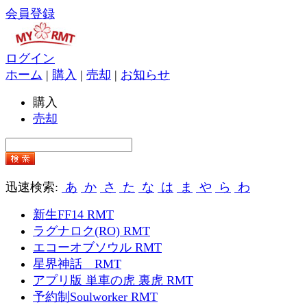
会員登録
ログイン
ホーム
|
購入
|
売却
|
お知らせ
購入
売却
迅速検索:
あ
か
さ
た
な
は
ま
や
ら
わ
新生FF14 RMT
ラグナロク(RO) RMT
エコーオブソウル RMT
星界神話 RMT
アプリ版 単車の虎 裏虎 RMT
予約制Soulworker RMT