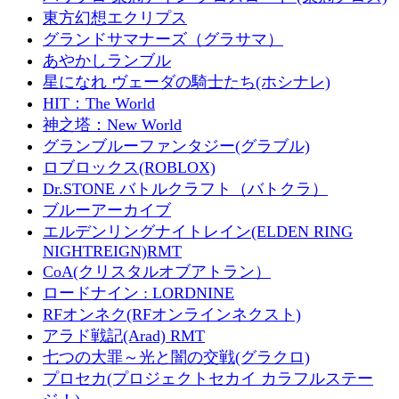
東方幻想エクリプス
グランドサマナーズ（グラサマ）
あやかしランブル
星になれ ヴェーダの騎士たち(ホシナレ)
HIT：The World
神之塔：New World
グランブルーファンタジー(グラブル)
ロブロックス(ROBLOX)
Dr.STONE バトルクラフト（バトクラ）
ブルーアーカイブ
エルデンリングナイトレイン(ELDEN RING
NIGHTREIGN)RMT
CoA(クリスタルオブアトラン）
ロードナイン : LORDNINE
RFオンネク(RFオンラインネクスト)
アラド戦記(Arad) RMT
七つの大罪～光と闇の交戦(グラクロ)
プロセカ(プロジェクトセカイ カラフルステー