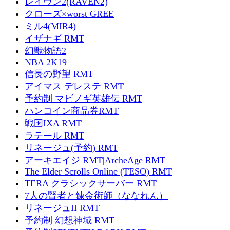
レイヴン2(RAVEN2)
クローズ×worst GREE
ミル4(MIR4)
イザナギ RMT
幻獣物語2
NBA 2K19
信長の野望 RMT
アイマス デレステ RMT
予約制 マビノギ英雄伝 RMT
ハンコイン商品券RMT
戦国IXA RMT
ラテール RMT
リネージュ(予約) RMT
アーキエイジ RMT|ArcheAge RMT
The Elder Scrolls Online (TESO) RMT
TERA クラシックサーバー RMT
7人の賢者と錬金術師（ななれん）
リネージュII RMT
予約制 幻想神域 RMT