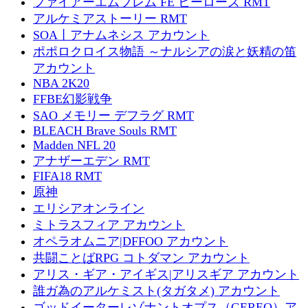
ファイアーエムブレム FE ヒーローズ RMT
アルケミアストーリー RMT
SOA丨アナムネシス アカウント
ポポロクロイス物語 ～ナルシアの涙と妖精の笛
アカウント
NBA 2K20
FFBE幻影戦争
SAO メモリー デフラグ RMT
BLEACH Brave Souls RMT
Madden NFL 20
アナザーエデン RMT
FIFA18 RMT
原神
エリシアオンライン
ミトラスフィア アカウント
オペラオムニア|DFFOO アカウント
共闘ことばRPG コトダマン アカウント
アリス・ギア・アイギス|アリスギア アカウント
誰ガ為のアルケミスト(タガタメ) アカウント
ゴッドイーターレゾナントオプス（GEREO）ア