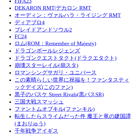
FIFA23
DEKARON RMT|デカロン RMT
オーディン：ヴァルハラ・ライジング RMT
ディアブロ4
ブレイドアンドソウル2
FC24
ロム(ROM：Remember of Majesty)
ドラゴンボールレジェンズ
ドラゴンクエストタクト(ドラクエタクト)
崩壊スターレイル(崩スタ)
ロマンシングサガリ・ユニバース
この素晴らしい世界に祝福を！ファンタスティ
ックデイズ(このファン)
黒子のバスケ Street Rivals(黒バスSR)
三国大戦スマッシュ
ファントムオブキル(ファンキル)
転生したらスライムだった件 魔王と竜の建国譚
(まおりゅう)
千年戦争アイギス