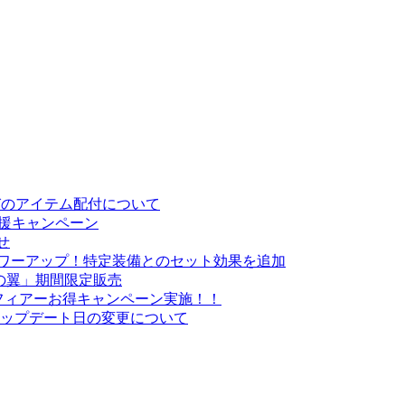
お詫びのアイテム配付について
応援キャンペーン
せ
がパワーアップ！特定装備とのセット効果を追加
の翼」期間限定販売
・スフィアーお得キャンペーン実施！！
悪魔」アップデート日の変更について