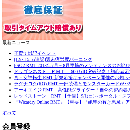
最新ニュース
子育て戦記イベント
[12/7 15:55追記]週末疲労度バーニング
PSO2 RMT 2013年7月～8月実施のメンテナンスの
ドラゴンネスト ＲＭＴ 600万ID突破記念！初心者
真・女神転生 RMT 新規応援キャンペーン開催のお知ら
ラグナロク(RO) RMT 一部装備とモンスターカード
アーキエイジ RMT 高性能グライダー「自然の盟約者
レッドストーン RMT 【予告】9/1(日)～ポータル
『Wizardry Online RMT』【重要】「絶望の蒼き
すべて
会員登録