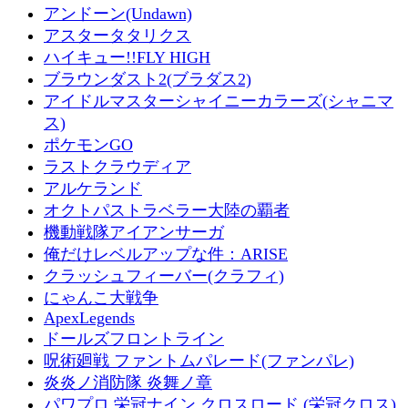
アンドーン(Undawn)
アスタータタリクス
ハイキュー!!FLY HIGH
ブラウンダスト2(ブラダス2)
アイドルマスターシャイニーカラーズ(シャニマ
ス)
ポケモンGO
ラストクラウディア
アルケランド
オクトパストラベラー大陸の覇者
機動戦隊アイアンサーガ
俺だけレベルアップな件：ARISE
クラッシュフィーバー(クラフィ)
にゃんこ大戦争
ApexLegends
ドールズフロントライン
呪術廻戦 ファントムパレード(ファンパレ)
炎炎ノ消防隊 炎舞ノ章
パワプロ 栄冠ナイン クロスロード (栄冠クロス)