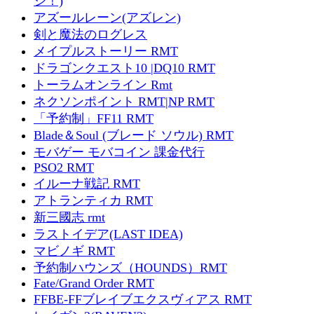
ジ！)
アズールレーン(アズレン)
剣と魔法のログレス
メイプルストーリー RMT
ドラゴンクエスト10 |DQ10 RMT
トーラムオンライン Rmt
ネクソンポイント RMT|NP RMT
「予約制」FF11 RMT
Blade＆Soul (ブレード ソウル) RMT
モバゲー モバコイン 課金代行
PSO2 RMT
イルーナ戦記 RMT
アトランティカ RMT
新三國志 rmt
ラストイデア(LAST IDEA)
マビノギ RMT
予約制ハウンズ（HOUNDS）RMT
Fate/Grand Order RMT
FFBE-FFブレイブエクスヴィアス RMT