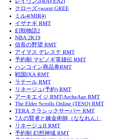
レイヴン2(RAVEN2)
クローズ×worst GREE
ミル4(MIR4)
イザナギ RMT
幻獣物語2
NBA 2K19
信長の野望 RMT
アイマス デレステ RMT
予約制 マビノギ英雄伝 RMT
ハンコイン商品券RMT
戦国IXA RMT
ラテール RMT
リネージュ(予約) RMT
アーキエイジ RMT|ArcheAge RMT
The Elder Scrolls Online (TESO) RMT
TERA クラシックサーバー RMT
7人の賢者と錬金術師（ななれん）
リネージュII RMT
予約制 幻想神域 RMT