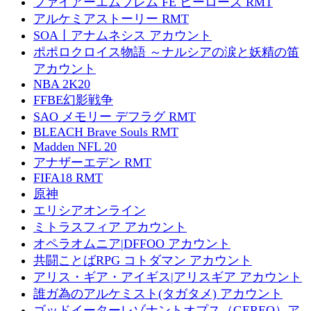
ファイアーエムブレム FE ヒーローズ RMT
アルケミアストーリー RMT
SOA丨アナムネシス アカウント
ポポロクロイス物語 ～ナルシアの涙と妖精の笛
アカウント
NBA 2K20
FFBE幻影戦争
SAO メモリー デフラグ RMT
BLEACH Brave Souls RMT
Madden NFL 20
アナザーエデン RMT
FIFA18 RMT
原神
エリシアオンライン
ミトラスフィア アカウント
オペラオムニア|DFFOO アカウント
共闘ことばRPG コトダマン アカウント
アリス・ギア・アイギス|アリスギア アカウント
誰ガ為のアルケミスト(タガタメ) アカウント
ゴッドイーターレゾナントオプス（GEREO）ア