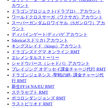
カウント
ドラゴンプロジェクト(ドラプロ) アカウント
ワールドクロスサーガ（ワクサガ）アカウント
スーパーガンダムロワイヤル（Sガンロワ）アカ
ウント
ディバインゲート|ディバゲ アカウント
Sdorica(スドリカ) アカウント
キングスレイド（kings）アカウント
ドラゴンズドグマ オンライン RMT
エレメンタルストーリー
シャドウバース（シャドバ）アカウント
ブレイジング オデッセイ課金チャージ代行 RMT
ドラゴンジェネシス -聖戦の絆- 課金チャージ代
行 RMT
新生FF14 NA/EU RMT
ステラセプト RMT
ポコロンダンジョンズ RMT
ラストピリオド RMT