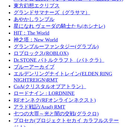
東方幻想エクリプス
グランドサマナーズ（グラサマ）
あやかしランブル
星になれ ヴェーダの騎士たち(ホシナレ)
HIT：The World
神之塔：New World
グランブルーファンタジー(グラブル)
ロブロックス(ROBLOX)
Dr.STONE バトルクラフト（バトクラ）
ブルーアーカイブ
エルデンリングナイトレイン(ELDEN RING
NIGHTREIGN)RMT
CoA(クリスタルオブアトラン）
ロードナイン : LORDNINE
RFオンネク(RFオンラインネクスト)
アラド戦記(Arad) RMT
七つの大罪～光と闇の交戦(グラクロ)
プロセカ(プロジェクトセカイ カラフルステー