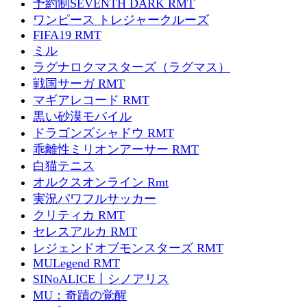
予約制SEVENTH DARK RMT
ワンピース トレジャークルーズ
FIFA19 RMT
ミル
ラグナロクマスターズ（ラグマス）
戦国サーガ RMT
マギアレコード RMT
黒い砂漠モバイル
ドラゴンズシャドウ RMT
乖離性ミリオンアーサー RMT
白猫テニス
オルクスオンライン Rmt
実況パワフルサッカー
クリティカ RMT
セレスアルカ RMT
レジェンドオブモンスターズ RMT
MULegend RMT
SINoALICE丨シノアリス
MU：奇蹟の覚醒