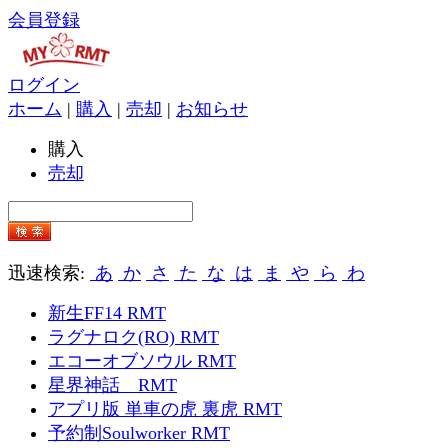
会員登録
ログイン
ホーム
|
購入
|
売却
|
お知らせ
購入
売却
迅速検索:
あ
か
さ
た
な
は
ま
や
ら
わ
新生FF14 RMT
ラグナロク(RO) RMT
エコーオブソウル RMT
星界神話 RMT
アプリ版 単車の虎 裏虎 RMT
予約制Soulworker RMT