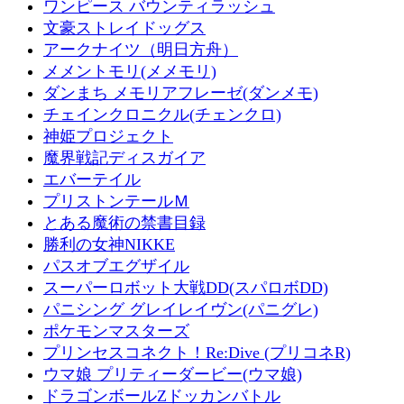
ワンピース バウンティラッシュ
文豪ストレイドッグス
アークナイツ（明日方舟）
メメントモリ(メメモリ)
ダンまち メモリアフレーゼ(ダンメモ)
チェインクロニクル(チェンクロ)
神姫プロジェクト
魔界戦記ディスガイア
エバーテイル
プリストンテールＭ
とある魔術の禁書目録
勝利の女神NIKKE
パスオブエグザイル
スーパーロボット大戦DD(スパロボDD)
パニシング グレイレイヴン(パニグレ)
ポケモンマスターズ
プリンセスコネクト！Re:Dive (プリコネR)
ウマ娘 プリティーダービー(ウマ娘)
ドラゴンボールZドッカンバトル