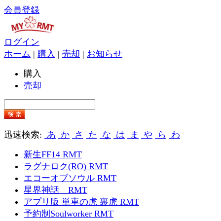
会員登録
ログイン
ホーム
|
購入
|
売却
|
お知らせ
購入
売却
迅速検索:
あ
か
さ
た
な
は
ま
や
ら
わ
新生FF14 RMT
ラグナロク(RO) RMT
エコーオブソウル RMT
星界神話 RMT
アプリ版 単車の虎 裏虎 RMT
予約制Soulworker RMT