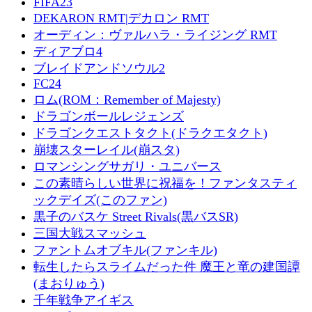
FIFA23
DEKARON RMT|デカロン RMT
オーディン：ヴァルハラ・ライジング RMT
ディアブロ4
ブレイドアンドソウル2
FC24
ロム(ROM：Remember of Majesty)
ドラゴンボールレジェンズ
ドラゴンクエストタクト(ドラクエタクト)
崩壊スターレイル(崩スタ)
ロマンシングサガリ・ユニバース
この素晴らしい世界に祝福を！ファンタスティ
ックデイズ(このファン)
黒子のバスケ Street Rivals(黒バスSR)
三国大戦スマッシュ
ファントムオブキル(ファンキル)
転生したらスライムだった件 魔王と竜の建国譚
(まおりゅう)
千年戦争アイギス