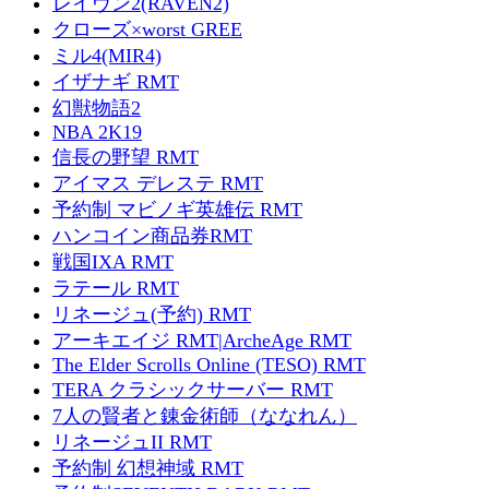
レイヴン2(RAVEN2)
クローズ×worst GREE
ミル4(MIR4)
イザナギ RMT
幻獣物語2
NBA 2K19
信長の野望 RMT
アイマス デレステ RMT
予約制 マビノギ英雄伝 RMT
ハンコイン商品券RMT
戦国IXA RMT
ラテール RMT
リネージュ(予約) RMT
アーキエイジ RMT|ArcheAge RMT
The Elder Scrolls Online (TESO) RMT
TERA クラシックサーバー RMT
7人の賢者と錬金術師（ななれん）
リネージュII RMT
予約制 幻想神域 RMT