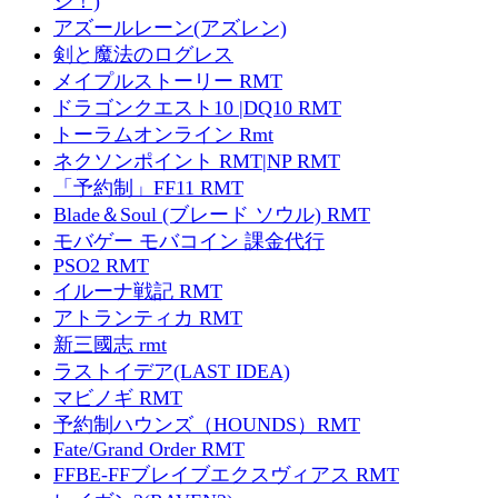
ジ！)
アズールレーン(アズレン)
剣と魔法のログレス
メイプルストーリー RMT
ドラゴンクエスト10 |DQ10 RMT
トーラムオンライン Rmt
ネクソンポイント RMT|NP RMT
「予約制」FF11 RMT
Blade＆Soul (ブレード ソウル) RMT
モバゲー モバコイン 課金代行
PSO2 RMT
イルーナ戦記 RMT
アトランティカ RMT
新三國志 rmt
ラストイデア(LAST IDEA)
マビノギ RMT
予約制ハウンズ（HOUNDS）RMT
Fate/Grand Order RMT
FFBE-FFブレイブエクスヴィアス RMT