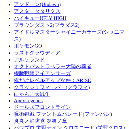
アンドーン(Undawn)
アスタータタリクス
ハイキュー!!FLY HIGH
ブラウンダスト2(ブラダス2)
アイドルマスターシャイニーカラーズ(シャニマ
ス)
ポケモンGO
ラストクラウディア
アルケランド
オクトパストラベラー大陸の覇者
機動戦隊アイアンサーガ
俺だけレベルアップな件：ARISE
クラッシュフィーバー(クラフィ)
にゃんこ大戦争
ApexLegends
ドールズフロントライン
呪術廻戦 ファントムパレード(ファンパレ)
炎炎ノ消防隊 炎舞ノ章
パワプロ 栄冠ナイン クロスロード (栄冠クロス)