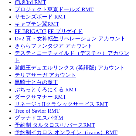
崩壊3rd RMT
プロジェクト東京ドールズ RMT
サモンズボード RMT
キャプテン翼RMT
FF BRIGADE|FF ブリゲイド
D×2 真・女神転生リベレーション アカウント
きららファンタジア アカウント
デスティニーチャイルド（デスチャ）アカウン
ト
遊戯王デュエルリンクス (英語版) アカウント
テリアサーガ アカウント
黒騎士と白の魔王
ぷちっとくろにくる RMT
ダークサマナー RMT
リネージュIIクラシックサービス RMT
Tree of Savior RMT
グラナドエスパダM
予約制 タルタロス\リバースRMT
予約制イカロス オンライン（icarus）RMT