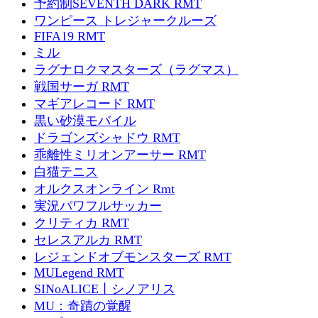
予約制SEVENTH DARK RMT
ワンピース トレジャークルーズ
FIFA19 RMT
ミル
ラグナロクマスターズ（ラグマス）
戦国サーガ RMT
マギアレコード RMT
黒い砂漠モバイル
ドラゴンズシャドウ RMT
乖離性ミリオンアーサー RMT
白猫テニス
オルクスオンライン Rmt
実況パワフルサッカー
クリティカ RMT
セレスアルカ RMT
レジェンドオブモンスターズ RMT
MULegend RMT
SINoALICE丨シノアリス
MU：奇蹟の覚醒