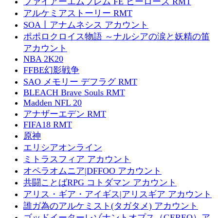
ファイアーエムブレム FE ヒーローズ RMT
アルケミアストーリー RMT
SOA丨アナムネシス アカウント
ポポロクロイス物語 ～ナルシアの涙と妖精の笛
アカウント
NBA 2K20
FFBE幻影戦争
SAO メモリー デフラグ RMT
BLEACH Brave Souls RMT
Madden NFL 20
アナザーエデン RMT
FIFA18 RMT
原神
エリシアオンライン
ミトラスフィア アカウント
オペラオムニア|DFFOO アカウント
共闘ことばRPG コトダマン アカウント
アリス・ギア・アイギス|アリスギア アカウント
誰ガ為のアルケミスト(タガタメ) アカウント
ゴッドイーターレゾナントオプス（GEREO）ア