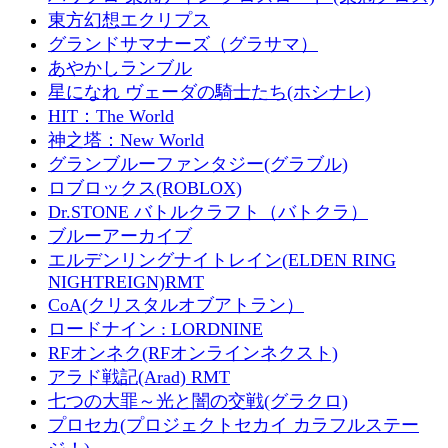
東方幻想エクリプス
グランドサマナーズ（グラサマ）
あやかしランブル
星になれ ヴェーダの騎士たち(ホシナレ)
HIT：The World
神之塔：New World
グランブルーファンタジー(グラブル)
ロブロックス(ROBLOX)
Dr.STONE バトルクラフト（バトクラ）
ブルーアーカイブ
エルデンリングナイトレイン(ELDEN RING
NIGHTREIGN)RMT
CoA(クリスタルオブアトラン）
ロードナイン : LORDNINE
RFオンネク(RFオンラインネクスト)
アラド戦記(Arad) RMT
七つの大罪～光と闇の交戦(グラクロ)
プロセカ(プロジェクトセカイ カラフルステー