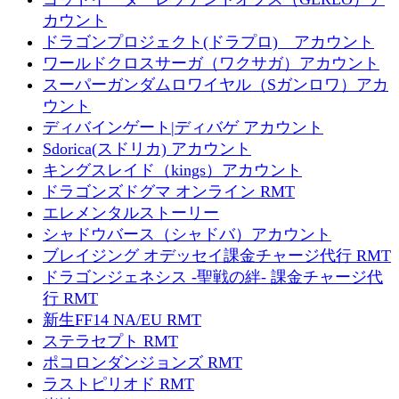
カウント
ドラゴンプロジェクト(ドラプロ) アカウント
ワールドクロスサーガ（ワクサガ）アカウント
スーパーガンダムロワイヤル（Sガンロワ）アカ
ウント
ディバインゲート|ディバゲ アカウント
Sdorica(スドリカ) アカウント
キングスレイド（kings）アカウント
ドラゴンズドグマ オンライン RMT
エレメンタルストーリー
シャドウバース（シャドバ）アカウント
ブレイジング オデッセイ課金チャージ代行 RMT
ドラゴンジェネシス -聖戦の絆- 課金チャージ代
行 RMT
新生FF14 NA/EU RMT
ステラセプト RMT
ポコロンダンジョンズ RMT
ラストピリオド RMT