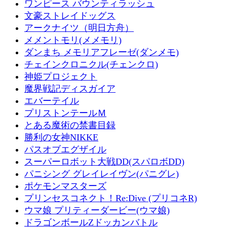
ワンピース バウンティラッシュ
文豪ストレイドッグス
アークナイツ（明日方舟）
メメントモリ(メメモリ)
ダンまち メモリアフレーゼ(ダンメモ)
チェインクロニクル(チェンクロ)
神姫プロジェクト
魔界戦記ディスガイア
エバーテイル
プリストンテールＭ
とある魔術の禁書目録
勝利の女神NIKKE
パスオブエグザイル
スーパーロボット大戦DD(スパロボDD)
パニシング グレイレイヴン(パニグレ)
ポケモンマスターズ
プリンセスコネクト！Re:Dive (プリコネR)
ウマ娘 プリティーダービー(ウマ娘)
ドラゴンボールZドッカンバトル