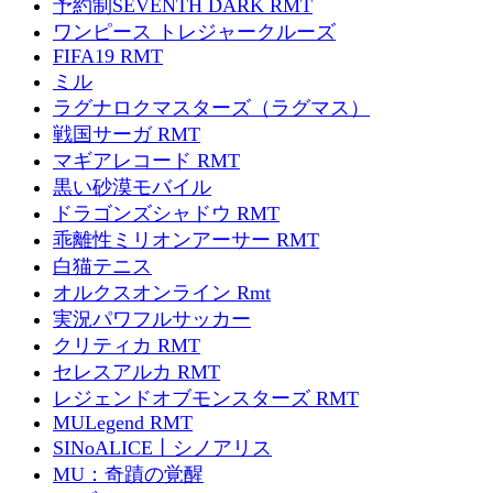
予約制SEVENTH DARK RMT
ワンピース トレジャークルーズ
FIFA19 RMT
ミル
ラグナロクマスターズ（ラグマス）
戦国サーガ RMT
マギアレコード RMT
黒い砂漠モバイル
ドラゴンズシャドウ RMT
乖離性ミリオンアーサー RMT
白猫テニス
オルクスオンライン Rmt
実況パワフルサッカー
クリティカ RMT
セレスアルカ RMT
レジェンドオブモンスターズ RMT
MULegend RMT
SINoALICE丨シノアリス
MU：奇蹟の覚醒