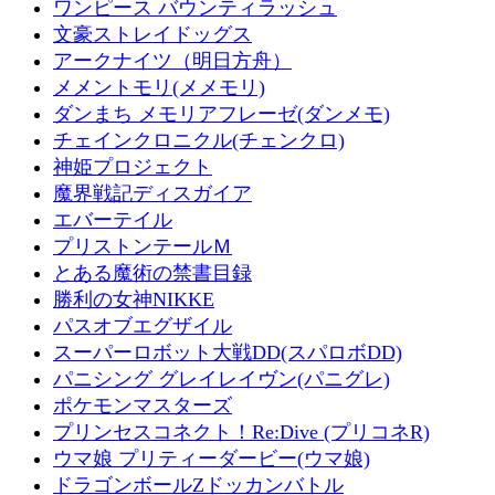
ワンピース バウンティラッシュ
文豪ストレイドッグス
アークナイツ（明日方舟）
メメントモリ(メメモリ)
ダンまち メモリアフレーゼ(ダンメモ)
チェインクロニクル(チェンクロ)
神姫プロジェクト
魔界戦記ディスガイア
エバーテイル
プリストンテールＭ
とある魔術の禁書目録
勝利の女神NIKKE
パスオブエグザイル
スーパーロボット大戦DD(スパロボDD)
パニシング グレイレイヴン(パニグレ)
ポケモンマスターズ
プリンセスコネクト！Re:Dive (プリコネR)
ウマ娘 プリティーダービー(ウマ娘)
ドラゴンボールZドッカンバトル