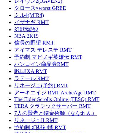
レイヴン2(RAVEN2)
クローズ×worst GREE
ミル4(MIR4)
イザナギ RMT
幻獣物語2
NBA 2K19
信長の野望 RMT
アイマス デレステ RMT
予約制 マビノギ英雄伝 RMT
ハンコイン商品券RMT
戦国IXA RMT
ラテール RMT
リネージュ(予約) RMT
アーキエイジ RMT|ArcheAge RMT
The Elder Scrolls Online (TESO) RMT
TERA クラシックサーバー RMT
7人の賢者と錬金術師（ななれん）
リネージュII RMT
予約制 幻想神域 RMT