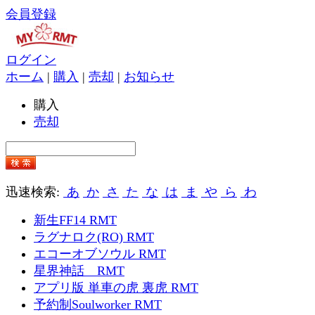
会員登録
ログイン
ホーム
|
購入
|
売却
|
お知らせ
購入
売却
迅速検索:
あ
か
さ
た
な
は
ま
や
ら
わ
新生FF14 RMT
ラグナロク(RO) RMT
エコーオブソウル RMT
星界神話 RMT
アプリ版 単車の虎 裏虎 RMT
予約制Soulworker RMT