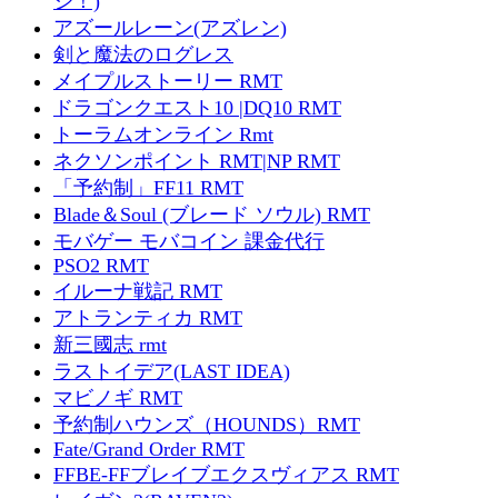
ジ！)
アズールレーン(アズレン)
剣と魔法のログレス
メイプルストーリー RMT
ドラゴンクエスト10 |DQ10 RMT
トーラムオンライン Rmt
ネクソンポイント RMT|NP RMT
「予約制」FF11 RMT
Blade＆Soul (ブレード ソウル) RMT
モバゲー モバコイン 課金代行
PSO2 RMT
イルーナ戦記 RMT
アトランティカ RMT
新三國志 rmt
ラストイデア(LAST IDEA)
マビノギ RMT
予約制ハウンズ（HOUNDS）RMT
Fate/Grand Order RMT
FFBE-FFブレイブエクスヴィアス RMT