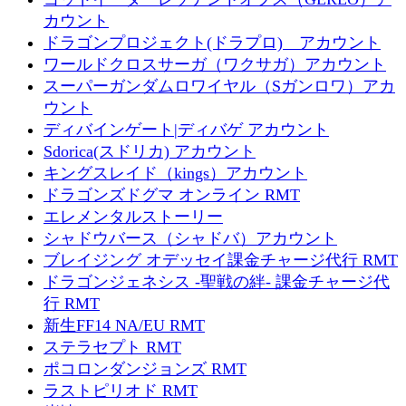
カウント
ドラゴンプロジェクト(ドラプロ) アカウント
ワールドクロスサーガ（ワクサガ）アカウント
スーパーガンダムロワイヤル（Sガンロワ）アカ
ウント
ディバインゲート|ディバゲ アカウント
Sdorica(スドリカ) アカウント
キングスレイド（kings）アカウント
ドラゴンズドグマ オンライン RMT
エレメンタルストーリー
シャドウバース（シャドバ）アカウント
ブレイジング オデッセイ課金チャージ代行 RMT
ドラゴンジェネシス -聖戦の絆- 課金チャージ代
行 RMT
新生FF14 NA/EU RMT
ステラセプト RMT
ポコロンダンジョンズ RMT
ラストピリオド RMT