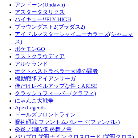
アンドーン(Undawn)
アスタータタリクス
ハイキュー!!FLY HIGH
ブラウンダスト2(ブラダス2)
アイドルマスターシャイニーカラーズ(シャニマ
ス)
ポケモンGO
ラストクラウディア
アルケランド
オクトパストラベラー大陸の覇者
機動戦隊アイアンサーガ
俺だけレベルアップな件：ARISE
クラッシュフィーバー(クラフィ)
にゃんこ大戦争
ApexLegends
ドールズフロントライン
呪術廻戦 ファントムパレード(ファンパレ)
炎炎ノ消防隊 炎舞ノ章
パワプロ 栄冠ナイン クロスロード (栄冠クロス)