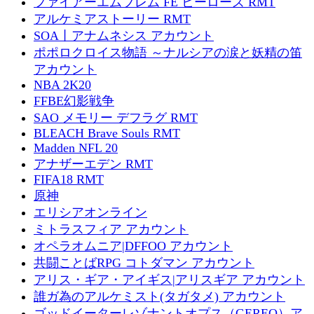
ファイアーエムブレム FE ヒーローズ RMT
アルケミアストーリー RMT
SOA丨アナムネシス アカウント
ポポロクロイス物語 ～ナルシアの涙と妖精の笛
アカウント
NBA 2K20
FFBE幻影戦争
SAO メモリー デフラグ RMT
BLEACH Brave Souls RMT
Madden NFL 20
アナザーエデン RMT
FIFA18 RMT
原神
エリシアオンライン
ミトラスフィア アカウント
オペラオムニア|DFFOO アカウント
共闘ことばRPG コトダマン アカウント
アリス・ギア・アイギス|アリスギア アカウント
誰ガ為のアルケミスト(タガタメ) アカウント
ゴッドイーターレゾナントオプス（GEREO）ア