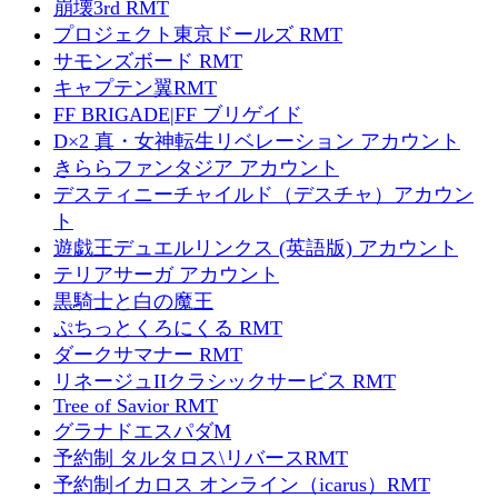
崩壊3rd RMT
プロジェクト東京ドールズ RMT
サモンズボード RMT
キャプテン翼RMT
FF BRIGADE|FF ブリゲイド
D×2 真・女神転生リベレーション アカウント
きららファンタジア アカウント
デスティニーチャイルド（デスチャ）アカウン
ト
遊戯王デュエルリンクス (英語版) アカウント
テリアサーガ アカウント
黒騎士と白の魔王
ぷちっとくろにくる RMT
ダークサマナー RMT
リネージュIIクラシックサービス RMT
Tree of Savior RMT
グラナドエスパダM
予約制 タルタロス\リバースRMT
予約制イカロス オンライン（icarus）RMT