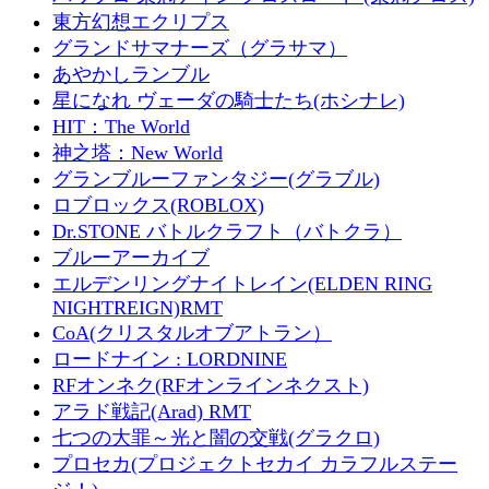
東方幻想エクリプス
グランドサマナーズ（グラサマ）
あやかしランブル
星になれ ヴェーダの騎士たち(ホシナレ)
HIT：The World
神之塔：New World
グランブルーファンタジー(グラブル)
ロブロックス(ROBLOX)
Dr.STONE バトルクラフト（バトクラ）
ブルーアーカイブ
エルデンリングナイトレイン(ELDEN RING
NIGHTREIGN)RMT
CoA(クリスタルオブアトラン）
ロードナイン : LORDNINE
RFオンネク(RFオンラインネクスト)
アラド戦記(Arad) RMT
七つの大罪～光と闇の交戦(グラクロ)
プロセカ(プロジェクトセカイ カラフルステー