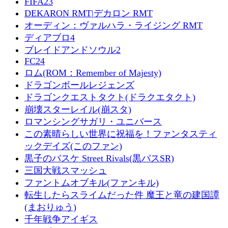
FIFA23
DEKARON RMT|デカロン RMT
オーディン：ヴァルハラ・ライジング RMT
ディアブロ4
ブレイドアンドソウル2
FC24
ロム(ROM：Remember of Majesty)
ドラゴンボールレジェンズ
ドラゴンクエストタクト(ドラクエタクト)
崩壊スターレイル(崩スタ)
ロマンシングサガリ・ユニバース
この素晴らしい世界に祝福を！ファンタスティ
ックデイズ(このファン)
黒子のバスケ Street Rivals(黒バスSR)
三国大戦スマッシュ
ファントムオブキル(ファンキル)
転生したらスライムだった件 魔王と竜の建国譚
(まおりゅう)
千年戦争アイギス