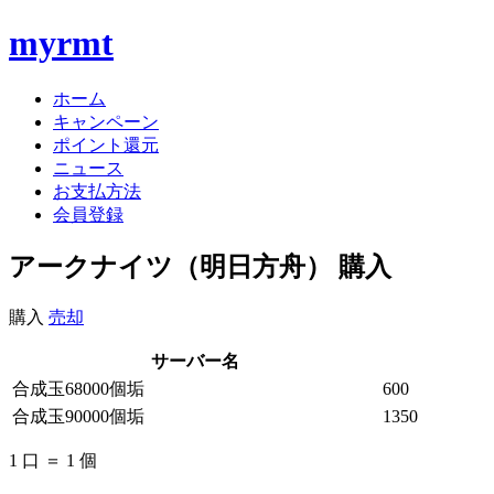
myrmt
ホーム
キャンペーン
ポイント還元
ニュース
お支払方法
会員登録
アークナイツ（明日方舟） 購入
購入
売却
サーバー名
合成玉68000個垢
600
合成玉90000個垢
1350
1 口 ＝ 1 個