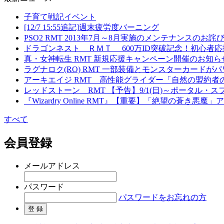
子育て戦記イベント
[12/7 15:55追記]週末疲労度バーニング
PSO2 RMT 2013年7月～8月実施のメンテナンスの
ドラゴンネスト ＲＭＴ 600万ID突破記念！初心者
真・女神転生 RMT 新規応援キャンペーン開催のお知ら
ラグナロク(RO) RMT 一部装備とモンスターカード
アーキエイジ RMT 高性能グライダー「自然の盟約者
レッドストーン RMT 【予告】9/1(日)～ポータル
『Wizardry Online RMT』【重要】「絶望の蒼き
すべて
会員登録
メールアドレス
パスワード
パスワードをお忘れの方